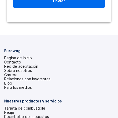
Eurowag
Página de inicio
Contacto
Red de aceptación
Sobre nosotros
Carrera
Relaciones con inversores
(se
Blog
abre
Para los medios
en
una
pestaña
Nuestros productos y servicios
nueva)
Tarjeta de combustible
Peaje
Reembolso de impuestos