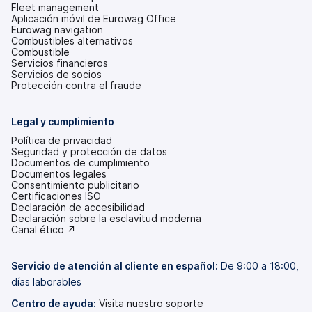
Fleet management
Aplicación móvil de Eurowag Office
Eurowag navigation
Combustibles alternativos
Combustible
Servicios financieros
Servicios de socios
Protección contra el fraude
Legal y cumplimiento
Política de privacidad
Seguridad y protección de datos
Documentos de cumplimiento
Documentos legales
Consentimiento publicitario
Certificaciones ISO
Declaración de accesibilidad
(se
Declaración sobre la esclavitud moderna
abre
(se
Canal ético ↗
en
abre
una
en
pestaña
una
Servicio de atención al cliente en español:
De 9:00 a 18:00,
nueva)
pestaña
días laborables
nueva)
Centro de ayuda:
Visita nuestro soporte