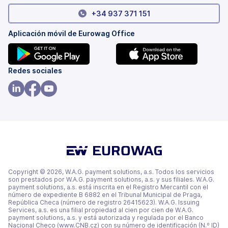
+34 937 371 151
Aplicación móvil de Eurowag Office
(se
(se
Redes sociales
abre
abre
en
en
(se
(se
(se
una
una
abre
abre
abre
pestaña
pestaña
en
en
en
nueva)
nueva)
una
una
una
pestaña
pestaña
pestaña
nueva)
nueva)
nueva)
Copyright © 2026, W.A.G. payment solutions, a.s. Todos los servicios
son prestados por W.A.G. payment solutions, a.s. y sus filiales. W.A.G.
payment solutions, a.s. está inscrita en el Registro Mercantil con el
número de expediente B 6882 en el Tribunal Municipal de Praga,
República Checa (número de registro 26415623). W.A.G. Issuing
Services, a.s. es una filial propiedad al cien por cien de W.A.G.
payment solutions, a.s. y está autorizada y regulada por el Banco
Nacional Checo (www.CNB.cz) con su número de identificación (N.º ID)