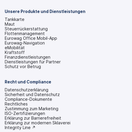
einem
neuen
Tab
Unsere Produkte und Dienstleistungen
geöffnet)
Tankkarte
Maut
Steuerrückerstattung
Flottenmanagement
Eurowag Office Mobil-App
Eurowag-Navigation
eMobilität
Kraftstoff
Finanzdienstleistungen
Dienstleistungen für Partner
Schutz vor Betrug
Recht und Compliance
Datenschutzerklärung
Sicherheit und Datenschutz
Compliance-Dokumente
Rechtliches
Zustimmung zum Marketing
ISO-Zertifizierungen
Erklärung zur Barrierefreiheit
(wird
Erklärung zur modernen Sklaverei
in
(wird
Integrity Line ↗