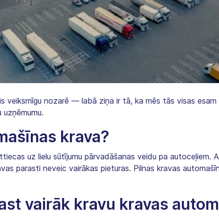
ūs veiksmīgu nozarē — labā ziņa ir tā, ka mēs tās visas esam u
avu uzņēmumu.
omašīnas krava?
tiecas uz lielu sūtījumu pārvadāšanas veidu pa autoceļiem. At
as parasti neveic vairākas pieturas. Pilnas kravas automašīnu
rast vairāk kravu kravas auto