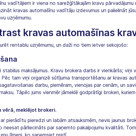
šīnu vadītājiem ir viena no sarežģītākajām kravu pārvadāju
samazināt kravas automašīnu vadītāju izdevumus un palielināt jū
 savu uzņēmumu.
atrast kravas automašīnas kra
uzturēt rentablu uzņēmumu, un daži no tiem ietver sekojošo:
ēšana
 stabilus maksājumus. Kravu brokera darbs ir vienkāršs; viņi 
 Pēc tam viņi organizē sūtījuma transportēšanu ar kravas auto
aļu sagatavošanas darbu, piemēram, vienojas par cenām, un sa
maksu. Tāpēc jums vienmēr jāmeklē godprātīgi brokeri, kuriem i
m vērā, meklējot brokeri
.
 ar pierādītu pieredzi un labām atsauksmēm, nevis jaunus bro
 jo neesat pārliecināts par saņemto pakalpojumu kvalitāti. Tomē
jumu līmeni, ko saņemsiet pretī.