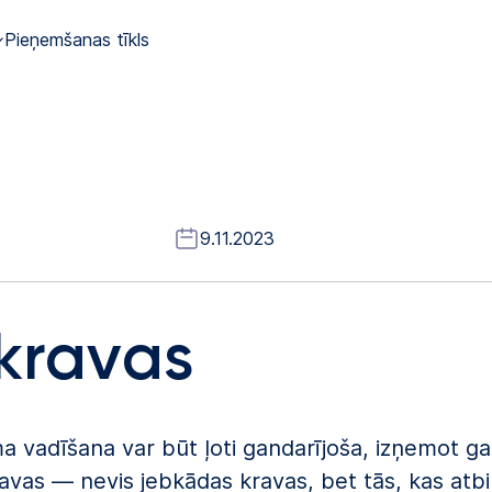
Pieņemšanas tīkls
9.11.2023
 kravas
adīšana var būt ļoti gandarījoša, izņemot gadī
vas — nevis jebkādas kravas, bet tās, kas atbi