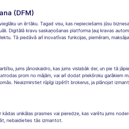
šana (DFM)
 vieglāku un ērtāku. Tagad visu, kas nepieciešams jūsu biznesam
uāli. Digitālā kravu saskaņošanas platforma ļauj kravas autom
lektu. Tā piedāvā arī inovatīvas funkcijas, piemēram, maksāju
bu, jums jānoskaidro, kas jums vislabāk der, un pie tā jāpiet
i jāatrodas prom no mājām, vai arī dodat priekšroku garākiem
omās. Neaizmirstiet rūpīgi izpētīt brokerus, ja plānojat izman
ir kādas unikālas prasmes vai pieredze, kas varētu jums noder
āt, nebaidieties tās izmantot.