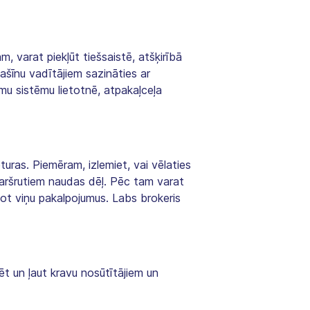
, varat piekļūt tiešsaistē, atšķirībā
ašīnu vadītājiem sazināties ar
mu sistēmu lietotnē, atpakaļceļa
uras. Piemēram, izlemiet, vai vēlaties
 maršrutiem naudas dēļ. Pēc tam varat
tot viņu pakalpojumus. Labs brokeris
ēt un ļaut kravu nosūtītājiem un