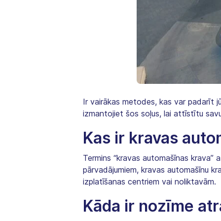
Ir vairākas metodes, kas var padarīt j
izmantojiet šos soļus, lai attīstītu s
Kas ir kravas aut
Termins “kravas automašīnas krava” at
pārvadājumiem, kravas automašīnu krav
izplatīšanas centriem vai noliktavām.
Kāda ir nozīme at