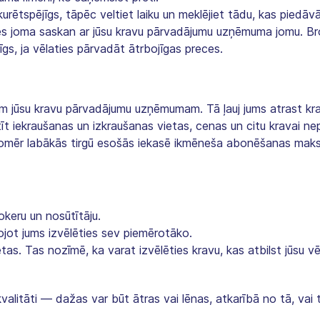
kurētspējīgs, tāpēc veltiet laiku un meklējiet tādu, kas piedāv
īzes joma saskan ar jūsu kravu pārvadājumu uzņēmuma jomu. Bro
s, ja vēlaties pārvadāt ātrbojīgas preces.
iem jūsu kravu pārvadājumu uzņēmumam. Tā ļauj jums atrast krav
tīt iekraušanas un izkraušanas vietas, cenas un citu kravai ne
u. Tomēr labākās tirgū esošās iekasē ikmēneša abonēšanas mak
keru un nosūtītāju.
ojot jums izvēlēties sev piemērotāko.
as. Tas nozīmē, ka varat izvēlēties kravu, kas atbilst jūsu vē
u kvalitāti — dažas var būt ātras vai lēnas, atkarībā no tā, v