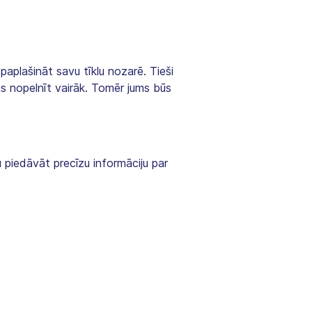
paplašināt savu tīklu nozarē. Tieši
ms nopelnīt vairāk. Tomēr jums būs
u piedāvāt precīzu informāciju par