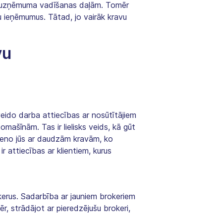
mu uzņēmuma vadīšanas daļām. Tomēr
su ieņēmumus. Tātad, jo vairāk kravu
vu
veido darba attiecības ar nosūtītājiem
mašīnām. Tas ir lielisks veids, kā gūt
vieno jūs ar daudzām kravām, ko
r attiecības ar klientiem, kurus
kerus. Sadarbība ar jauniem brokeriem
r, strādājot ar pieredzējušu brokeri,