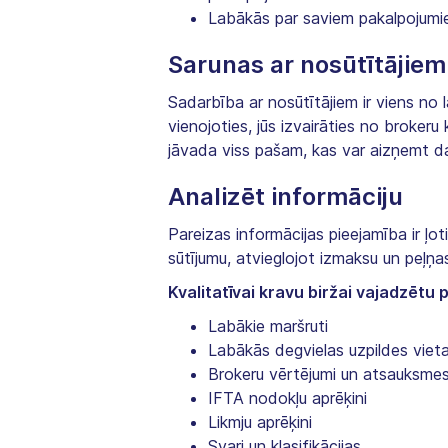
Labākās par saviem pakalpojumi
Sarunas ar nosūtītājiem
Sadarbība ar nosūtītājiem ir viens no 
vienojoties, jūs izvairāties no broker
jāvada viss pašam, kas var aizņemt da
Analizēt informāciju
Pareizas informācijas pieejamība ir ļo
sūtījumu, atvieglojot izmaksu un peļņa
Kvalitatīvai kravu biržai vajadzētu
Labākie maršruti
Labākās degvielas uzpildes viet
Brokeru vērtējumi un atsauksme
IFTA nodokļu aprēķini
Likmju aprēķini
Svari un klasifikācijas