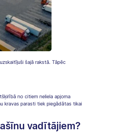
zskaitījuši šajā rakstā. Tāpēc
šķirībā no citiem neliela apjoma
 kravas parasti tiek piegādātas tikai
mašīnu vadītājiem?