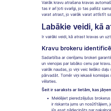
Vairāk kravu atrašana kravas automa
tas ir arī ļoti svarīgi, jo tas palīdz 
varat atrast, jo vairāk varat attīstīt
Labākie veidi, kā 
Ir vairāki veidi, kā atrast kravas un 
Kravu brokeru identific
Sadarbība ar cienījamu brokeri garantē
un vienojas par labāko cenu par kravu.
vairāk naudas, jo viņi veic lielāko d
pārvadāt. Tomēr viņi iekasē komisijas 
vēlaties.
Šeit ir saraksts ar lietām, kas jāņe
Meklējiet pieredzējušus brokerus
ir riskanta jums un nosūtītājiem,
jūs esat pārliecināts par pakalpo