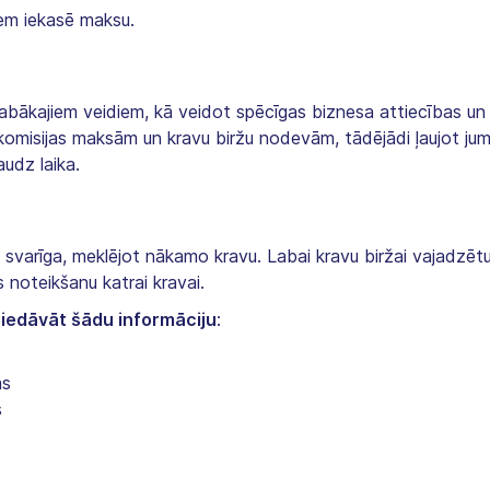
em iekasē maksu.
labākajiem veidiem, kā veidot spēcīgas biznesa attiecības un 
u komisijas maksām un kravu biržu nodevām, tādējādi ļaujot ju
udz laika.
ti svarīga, meklējot nākamo kravu. Labai kravu biržai vajadzēt
s noteikšanu katrai kravai.
 piedāvāt šādu informāciju
:
as
s