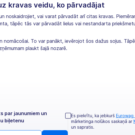
 uz kravas veidu, ko pārvadājat
un noskaidrojiet, vai varat pārvadāt arī citas kravas. Piemē
mta, tāpēc tās var pārvadāt lielus vai nestandarta priekšmetu
n nomācošai. To var panākt, ievērojot šos dažus soļus. Tāpēc 
 uzņēmumam plaukt šajā nozarē.
ts par jaunumiem un
Es piekrītu, ka jebkurš
Eurowag
u biļetenu
mārketinga nolūkos saskaņā ar
un sapratis.