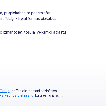
ram, puspiekabes ar pazeminātu
s, līdzīgi kā platformas piekabes
izmantojiet tos, lai veiksmīgi atrastu
 Group
, dalībnieks ar mani sazināsies
Mārketinga piekrišanu
, kuru esmu izlasījis