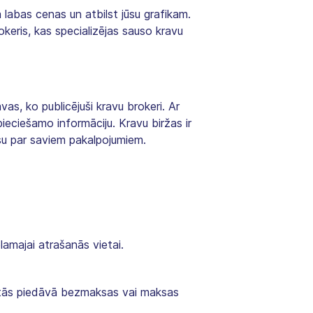
ā labas cenas un atbilst jūsu grafikam.
keris, kas specializējas sauso kravu
as, ko publicējuši kravu brokeri. Ar
pieciešamo informāciju. Kravu biržas ir
su par saviem pakalpojumiem.
lamajai atrašanās vietai.
ai tās piedāvā bezmaksas vai maksas