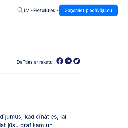
LV
Pieteikties
Saņemiet piedāvājumu
Dalīties ar rakstu:
jumus, kad cīnāties, lai
lst jūsu grafikam un