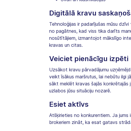
Digitālā kravu saskaņo
Tehnoloģijas ir padarījušas mūsu dzīvi
no pagātnes, kad viss tika darīts man
nosūtītājiem, izmantojot mākslīgo inte
kravas un citas.
Veiciet pienācīgu izpēti
Uzsākot kravu pārvadājumu uzņēmējdarbī
veikt īsākus maršrutus, lai nebūtu ilg
sākt meklēt kravas šajās konkrētajās j
uzlabos jūsu situāciju nozarē.
Esiet aktīvs
Atšķirieties no konkurentiem. Ja jums 
brokeriem zināt, ka esat gatavs strād