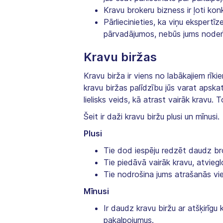
Kravu brokeru bizness ir ļoti kon
Pārliecinieties, ka viņu ekspert
pārvadājumos, nebūs jums noderīg
Kravu biržas
Kravu birža ir viens no labākajiem rīk
kravu biržas palīdzību jūs varat apska
lielisks veids, kā atrast vairāk krav
Šeit ir daži kravu biržu plusi un mīnusi.
Plusi
Tie dod iespēju redzēt daudz bro
Tie piedāvā vairāk kravu, atviegl
Tie nodrošina jums atrašanās viet
Mīnusi
Ir daudz kravu biržu ar atšķirīg
pakalpojumus.