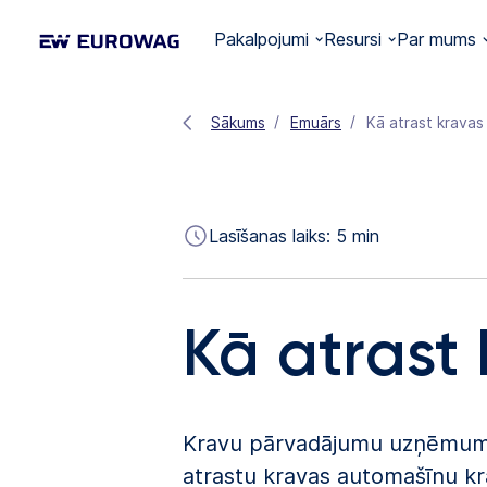
Pakalpojumi
Resursi
Par mums
Sākums
Emuārs
Kā atrast kravas
Lasīšanas laiks:
5
min
Kā atrast
Kravu pārvadājumu uzņēmuma v
atrastu kravas automašīnu kra