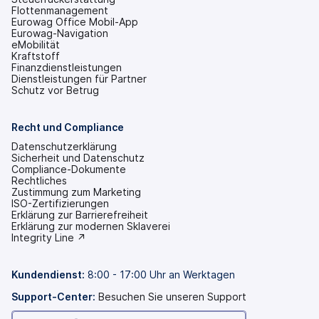
Flottenmanagement
Eurowag Office Mobil-App
Eurowag-Navigation
eMobilität
Kraftstoff
Finanzdienstleistungen
Dienstleistungen für Partner
Schutz vor Betrug
Recht und Compliance
Datenschutzerklärung
Sicherheit und Datenschutz
Compliance-Dokumente
Rechtliches
Zustimmung zum Marketing
ISO-Zertifizierungen
Erklärung zur Barrierefreiheit
(wird
Erklärung zur modernen Sklaverei
in
(wird
Integrity Line ↗
einem
in
neuen
einem
Tab
neuen
Kundendienst
:
8:00 - 17:00 Uhr an Werktagen
geöffnet)
Tab
geöffnet)
Support-Center:
Besuchen Sie unseren Support