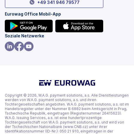
+49 341 946 79577
Eurowag Office Mobil-App
(wird
(wird
Soziale Netzwerke
in
in
einem
einem
(wird
(wird
(wird
neuen
neuen
in
in
in
Tab
Tab
einem
einem
einem
geöffnet)
geöffnet)
neuen
neuen
neuen
Tab
Tab
Tab
geöffnet)
geöffnet)
geöffnet)
Copyright © 2026, W.A.G. payment solutions, a.s. Alle Dienstleistungen
werden von W.A.G. payment solutions, a.s. und ihren
Tochtergesellschaften angeboten. W.A.G. payment solutions, a.s. ist im
Handelsregister unter der Nummer B 6882 beim Amtsgericht in Prag,
Tschechische Republik, eingetragen (Registernummer 26415623).
W.A.G. Issuing Services, a.s. ist eine hundertprozentige
Tochtergesellschaft von W.A.G. payment solutions, a.s. und wird von
der Tschechischen Nationalbank (www.CNB.cz) unter ihrer
Identifikationsnummer (ID-Nr.): 050 21 910, eingetragen in der