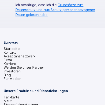
Ich bestätige, dass ich die
Grundsätze zum
Datenschutz und zum Schutz personenbezogener
Daten gelesen habe
.
Eurowag
Startseite
Kontakt
Akzeptanznetzwerk
Firma
Karriere
Werden Sie unser Partner
Investoren
(wird
Blog
in
Für Medien
einem
neuen
Tab
Unsere Produkte und Dienstleistungen
geöffnet)
Tankkarte
Maut
Steuerrückerstattung