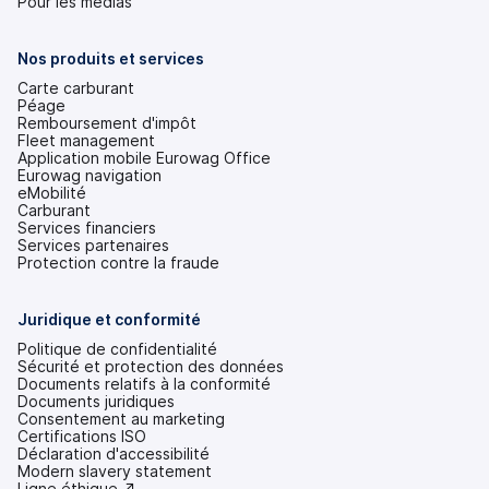
dans
Pour les médias
un
nouvel
onglet)
Nos produits et services
Carte carburant
Péage
Remboursement d'impôt
Fleet management
Application mobile Eurowag Office
Eurowag navigation
eMobilité
Carburant
Services financiers
Services partenaires
Protection contre la fraude
Juridique et conformité
Politique de confidentialité
Sécurité et protection des données
Documents relatifs à la conformité
Documents juridiques
Consentement au marketing
Certifications ISO
Déclaration d'accessibilité
(s'ouvre
Modern slavery statement
dans
(s'ouvre
Ligne éthique ↗