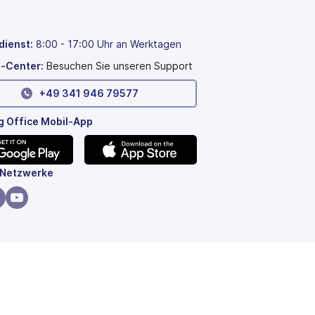
dienst
:
8:00 - 17:00 Uhr an Werktagen
-Center:
Besuchen Sie unseren Support
+49 341 946 79577
 Office Mobil-App
(wird
 Netzwerke
in
einem
rd
(wird
neuen
in
Tab
nem
einem
et)
geöffnet)
uen
neuen
b
Tab
et)
öffnet)
geöffnet)