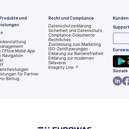
Produkte und
Recht und Compliance
Kunden
eistungen
Datenschutzerklärung
Support
Sicherheit und Datenschutz
te
Compliance-Dokumente
Rechtliches
ückerstattung
Zustimmung zum Marketing
management
ISO-Zertifizierungen
Eurowag
 Office Mobil-App
Erklärung zur Barrierefreiheit
-Navigation
(wird
Erklärung zur modernen
ät
in
Sklaverei
ff
einem
(wird
Integrity Line ↗
ienstleistungen
(wird
Soziale
neuen
in
istungen für Partner
Tab
einem
in
vor Betrug
geöffnet)
neuen
einem
Tab
(wird
(wi
geöffnet)
neuen
in
in
Tab
einem
ei
geöffn
neuen
ne
Tab
Ta
geöffn
ge