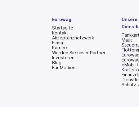
Eurowag
Unsere 
Dienstl
Startseite
Kontakt
Tankkar
Akzeptanznetzwerk
Maut
Firma
Steuerr
Karriere
Flotten
Werden Sie unser Partner
Eurowag
Investoren
Eurowag
(wird
Blog
eMobilit
in
Für Medien
Kraftsto
einem
Finanzd
neuen
Dienstle
Tab
Schutz 
geöffnet)