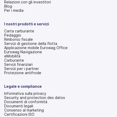
Relazioni con gli investitori
(si
Blog
apre
Per i media
in
una
nuova
I nostri prodotti e servizi
scheda)
Carta carburante
Pedaggio
Rimborso fiscale
Servizi di gestione della flotta
Applicazione mobile Eurowag Office
Eurowag Navigazione
eMobilità
Carburante
Servizi finanziari
Servizi per i partner
Protezione antifrode
Legale e compliance
Informativa sulla privacy
Security and protection des datos
Documenti di conformità
Documenti legali
Consenso al marketing
Certificazioni ISO