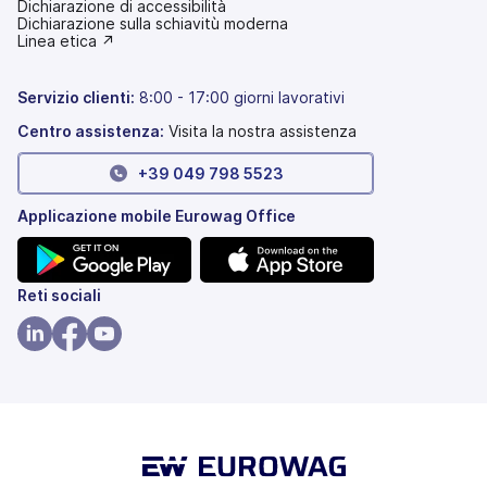
Dichiarazione di accessibilità
(si
Dichiarazione sulla schiavitù moderna
apre
(si
Linea etica ↗
in
apre
una
in
nuova
una
Servizio clienti:
8:00 - 17:00 giorni lavorativi
scheda)
nuova
scheda)
Centro assistenza:
Visita la nostra assistenza
+39 049 798 5523
Applicazione mobile Eurowag Office
(si
(si
Reti sociali
apre
apre
in
in
(si
(si
(si
una
una
apre
apre
apre
nuova
nuova
in
in
in
scheda)
scheda)
una
una
una
nuova
nuova
nuova