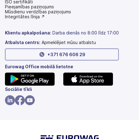
ISO sertifikāti
Pieejamības paziņojums
(tiek
Mūsdienu verdzības paziņojums
atvērts
(tiek
Integritātes līnija ↗
jaunā
atvērts
cilnē)
jaunā
cilnē)
Klientu apkalpošana:
Darba dienās no 8:00 līdz 17:00
Atbalsta centrs:
Apmeklējiet mūsu atbalstu
+371 676 606 29
Eurowag Office mobilā lietotne
(tiek
(tiek
Sociālie tīkli
atvērts
atvērts
jaunā
jaunā
(tiek
(tiek
(tiek
cilnē)
cilnē)
atvērts
atvērts
atvērts
jaunā
jaunā
jaunā
cilnē)
cilnē)
cilnē)