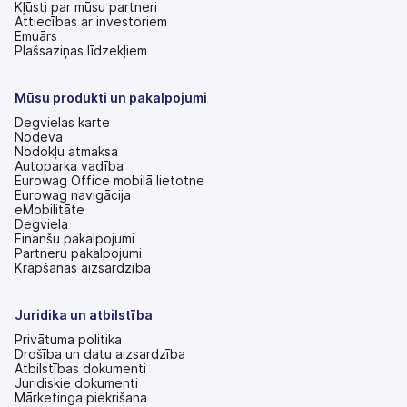
Kļūsti par mūsu partneri
Attiecības ar investoriem
(tiek
Emuārs
atvērts
Plašsaziņas līdzekļiem
jaunā
cilnē)
Mūsu produkti un pakalpojumi
Degvielas karte
Nodeva
Nodokļu atmaksa
Autoparka vadība
Eurowag Office mobilā lietotne
Eurowag navigācija
eMobilitāte
Degviela
Finanšu pakalpojumi
Partneru pakalpojumi
Krāpšanas aizsardzība
Juridika un atbilstība
Privātuma politika
Drošība un datu aizsardzība
Atbilstības dokumenti
Juridiskie dokumenti
Mārketinga piekrišana