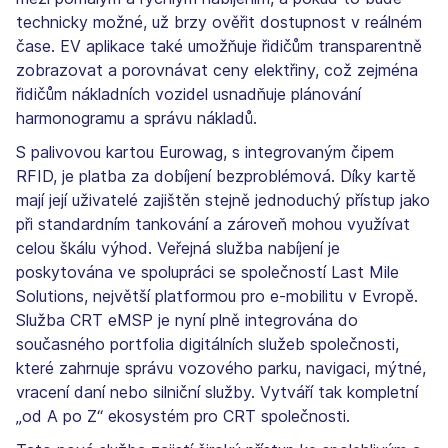
technicky možné, už brzy ověřit dostupnost v reálném
čase. EV aplikace také umožňuje řidičům transparentně
zobrazovat a porovnávat ceny elektřiny, což zejména
řidičům nákladních vozidel usnadňuje plánování
harmonogramu a správu nákladů.
S palivovou kartou Eurowag, s integrovaným čipem
RFID, je platba za dobíjení bezproblémová. Díky kartě
mají její uživatelé zajištěn stejně jednoduchý přístup jako
při standardním tankování a zároveň mohou využívat
celou škálu výhod. Veřejná služba nabíjení je
poskytována ve spolupráci se společností Last Mile
Solutions, největší platformou pro e-mobilitu v Evropě.
Služba CRT eMSP je nyní plně integrována do
současného portfolia digitálních služeb společnosti,
které zahrnuje správu vozového parku, navigaci, mýtné,
vracení daní nebo silniční služby. Vytváří tak kompletní
„od A po Z“ ekosystém pro CRT společnosti.