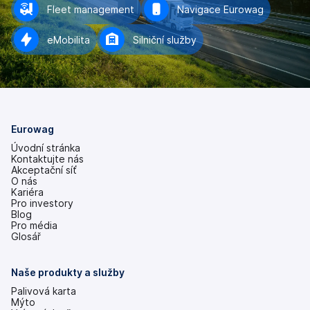
Fleet management
Navigace Eurowag
eMobilita
Silniční služby
Eurowag
Úvodní stránka
Kontaktujte nás
Akceptační síť
O nás
Kariéra
Pro investory
(se
Blog
v
Pro média
nových
Glosář
záložkách)
Naše produkty a služby
Palivová karta
Mýto