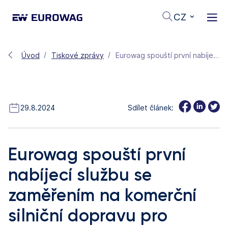
CZ
Úvod
Tiskové zprávy
Eurowag spouští první nabíjecí službu se zaměřením na komerční silniční dopravu pro podporu elektrifikace
29.8.2024
Sdílet článek:
Eurowag spouští první
nabíjecí službu se
zaměřením na komerční
silniční dopravu pro