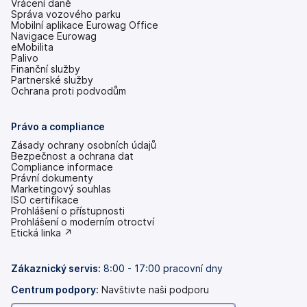
Vrácení daně
Správa vozového parku
Mobilní aplikace Eurowag Office
Navigace Eurowag
eMobilita
Palivo
Finanční služby
Partnerské služby
Ochrana proti podvodům
Právo a compliance
Zásady ochrany osobních údajů
Bezpečnost a ochrana dat
Compliance informace
Právní dokumenty
Marketingový souhlas
ISO certifikace
Prohlášení o přístupnosti
(se
Prohlášení o moderním otroctví
v
(se
Etická linka ↗
nových
v
záložkách)
nových
záložkách)
Zákaznický servis:
8:00 - 17:00 pracovní dny
Centrum podpory:
Navštivte naši podporu