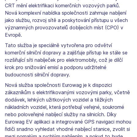
CRT mění elektrifikaci komerčních vozových parků.
Nová komplexní nabídka společnosti zahrnuje nabíjení
jako službu, rozvoj sítě a poskytování přístupu u všech
významných provozovatelů dobíjecích míst (CPO) v
Evropě.
Tato služba je speciálně vytvořena pro odvětví
komerční silniční dopravy a zajišťuje přístup ke stále se
rozšiřující síti nabíječek pro elektromobily, což je dílčí
krok pro snižování emisí a podporu udržitelné
budoucnosti silniční dopravy.
Nová služba společnosti Eurowag je k dispozici
zákazníkům s elektrifikovanými vozovými parky, včetně
dodávek, lehkých užitkových vozidel a těžkých
nákladních vozidel, která potřebují veřejné, soukromé
nebo poloveřejné nabíjecí služby na silnicích. Díky
Eurowag EV aplikaci a integrované GPS navigaci mohou
řidiči snadno vyhledat vhodné nabíjecí stanice, zvolit si
mezi pomalým a rychlým nabíjením, a pokud to bude