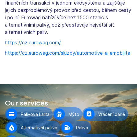
finančních transakcí v jednom ekosystému a zajišťuje
jejich bezproblémový provoz před cestou, během cesty
i po ní. Eurowag nabízí více než 1500 stanic s
alternativními palivy, což představuje největší síť
alternativních paliv.
https://cz.eurowag.com/
https://cz.eurowag.com/sluzby/automotive-a-emobilita
Our services
Palivová karta
Mýto
Vrácení daně
Alternativní paliva
Paliva