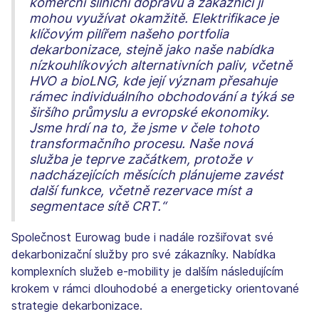
komerční silniční dopravu a zákazníci ji
mohou využívat okamžitě. Elektrifikace je
klíčovým pilířem našeho portfolia
dekarbonizace, stejně jako naše nabídka
nízkouhlíkových alternativních paliv, včetně
HVO a bioLNG, kde její význam přesahuje
rámec individuálního obchodování a týká se
širšího průmyslu a evropské ekonomiky.
Jsme hrdí na to, že jsme v čele tohoto
transformačního procesu. Naše nová
služba je teprve začátkem, protože v
nadcházejících měsících plánujeme zavést
další funkce, včetně rezervace míst a
segmentace sítě CRT.“
Společnost Eurowag bude i nadále rozšiřovat své
dekarbonizační služby pro své zákazníky. Nabídka
komplexních služeb e-mobility je dalším následujícím
krokem v rámci dlouhodobé a energeticky orientované
strategie dekarbonizace.