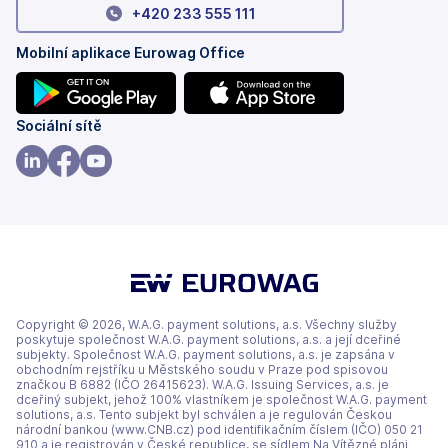
+420 233 555 111
Mobilní aplikace Eurowag Office
(se
(se
Sociální sítě
v
v
nových
nových
(se
(se
(se
záložkách)
záložkách)
v
v
v
nových
nových
nových
záložkách)
záložkách)
záložkách)
Copyright © 2026, W.A.G. payment solutions, a.s. Všechny služby
poskytuje společnost W.A.G. payment solutions, a.s. a její dceřiné
subjekty. Společnost W.A.G. payment solutions, a.s. je zapsána v
obchodním rejstříku u Městského soudu v Praze pod spisovou
značkou B 6882 (IČO 26415623). W.A.G. Issuing Services, a.s. je
dceřiný subjekt, jehož 100% vlastníkem je společnost W.A.G. payment
solutions, a.s. Tento subjekt byl schválen a je regulován Českou
národní bankou (www.CNB.cz) pod identifikačním číslem (IČO) 050 21
910 a je registrován v České republice, se sídlem Na Vítězné pláni