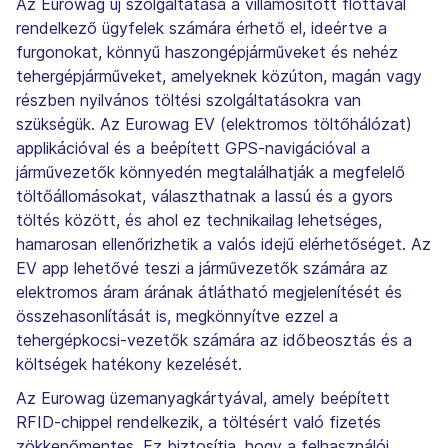
Az Eurowag új szolgáltatása a villamosított flottával
rendelkező ügyfelek számára érhető el, ideértve a
furgonokat, könnyű haszongépjárműveket és nehéz
tehergépjárműveket, amelyeknek közúton, magán vagy
részben nyilvános töltési szolgáltatásokra van
szükségük. Az Eurowag EV (elektromos töltőhálózat)
applikációval és a beépített GPS-navigációval a
járművezetők könnyedén megtalálhatják a megfelelő
töltőállomásokat, választhatnak a lassú és a gyors
töltés között, és ahol ez technikailag lehetséges,
hamarosan ellenőrizhetik a valós idejű elérhetőséget. Az
EV app lehetővé teszi a járművezetők számára az
elektromos áram árának átlátható megjelenítését és
összehasonlítását is, megkönnyítve ezzel a
tehergépkocsi-vezetők számára az időbeosztás és a
költségek hatékony kezelését.
Az Eurowag üzemanyagkártyával, amely beépített
RFID-chippel rendelkezik, a töltésért való fizetés
zökkenőmentes. Ez biztosítja, hogy a felhasználói