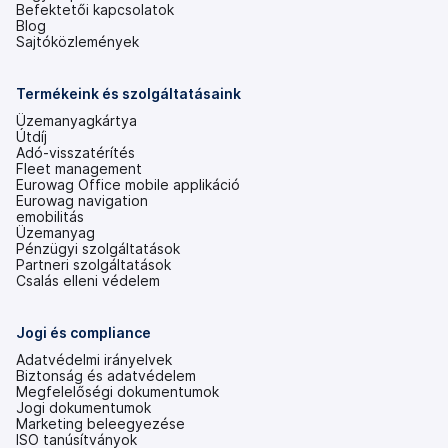
Befektetői kapcsolatok
(új
Blog
lapon
Sajtóközlemények
nyílik
meg)
Termékeink és szolgáltatásaink
Üzemanyagkártya
Útdíj
Adó-visszatérítés
Fleet management
Eurowag Office mobile applikáció
Eurowag navigation
emobilitás
Üzemanyag
Pénzügyi szolgáltatások
Partneri szolgáltatások
Csalás elleni védelem
Jogi és compliance
Adatvédelmi irányelvek
Biztonság és adatvédelem
Megfelelőségi dokumentumok
Jogi dokumentumok
Marketing beleegyezése
ISO tanúsítványok