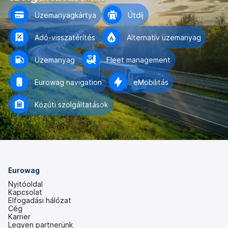
Üzemanyagkártya
Útdíj
Adó-visszatérítés
Alternatív üzemanyag
Üzemanyag
Fleet management
Eurowag navigation
eMobilitás
Közúti szolgáltatások
Eurowag
Nyitóoldal
Kapcsolat
Elfogadási hálózat
Cég
Karrier
Legyen partnerünk