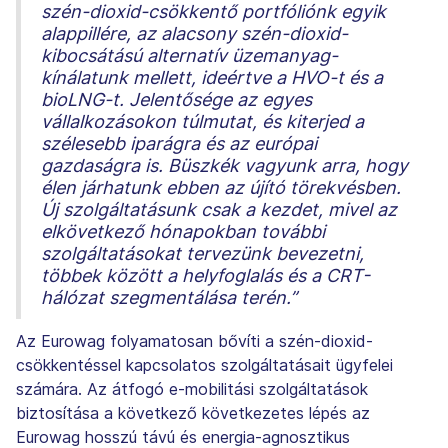
szén-dioxid-csökkentő portfóliónk egyik
alappillére, az alacsony szén-dioxid-
kibocsátású alternatív üzemanyag-
kínálatunk mellett, ideértve a HVO-t és a
bioLNG-t. Jelentősége az egyes
vállalkozásokon túlmutat, és kiterjed a
szélesebb iparágra és az európai
gazdaságra is. Büszkék vagyunk arra, hogy
élen járhatunk ebben az újító törekvésben.
Új szolgáltatásunk csak a kezdet, mivel az
elkövetkező hónapokban további
szolgáltatásokat tervezünk bevezetni,
többek között a helyfoglalás és a CRT-
hálózat szegmentálása terén.”
Az Eurowag folyamatosan bővíti a szén-dioxid-
csökkentéssel kapcsolatos szolgáltatásait ügyfelei
számára. Az átfogó e-mobilitási szolgáltatások
biztosítása a következő következetes lépés az
Eurowag hosszú távú és energia-agnosztikus