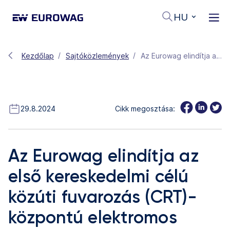
HU
Kezdőlap
Sajtóközlemények
Az Eurowag elindítja az első kereskedelmi célú közúti fuvarozás (CRT)-központú elektromos töltőszolgáltatását a tehergépkocsik villamosításának előmozdítása érdekében
29.8.2024
Cikk megosztása:
Az Eurowag elindítja az
első kereskedelmi célú
közúti fuvarozás (CRT)-
központú elektromos