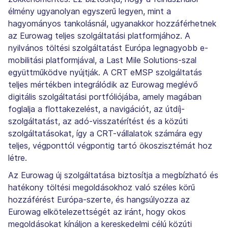
élmény ugyanolyan egyszerű legyen, mint a
hagyományos tankolásnál, ugyanakkor hozzáférhetnek
az Eurowag teljes szolgáltatási platformjához. A
nyilvános töltési szolgáltatást Európa legnagyobb e-
mobilitási platformjával, a Last Mile Solutions-szal
együttműködve nyújtják. A CRT eMSP szolgáltatás
teljes mértékben integrálódik az Eurowag meglévő
digitális szolgáltatási portfóliójába, amely magában
foglalja a flottakezelést, a navigációt, az útdíj-
szolgáltatást, az adó-visszatérítést és a közúti
szolgáltatásokat, így a CRT-vállalatok számára egy
teljes, végponttól végpontig tartó ökoszisztémát hoz
létre.
Az Eurowag új szolgáltatása biztosítja a megbízható és
hatékony töltési megoldásokhoz való széles körű
hozzáférést Európa-szerte, és hangsúlyozza az
Eurowag elkötelezettségét az iránt, hogy okos
megoldásokat kínáljon a kereskedelmi célú közúti