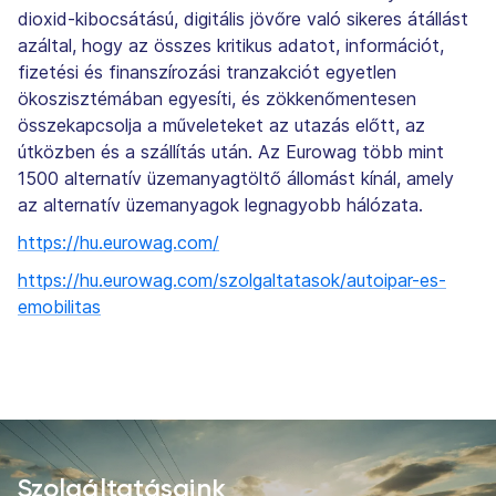
dioxid-kibocsátású, digitális jövőre való sikeres átállást
azáltal, hogy az összes kritikus adatot, információt,
fizetési és finanszírozási tranzakciót egyetlen
ökoszisztémában egyesíti, és zökkenőmentesen
összekapcsolja a műveleteket az utazás előtt, az
útközben és a szállítás után. Az Eurowag több mint
1500 alternatív üzemanyagtöltő állomást kínál, amely
az alternatív üzemanyagok legnagyobb hálózata.
https://hu.eurowag.com/
https://hu.eurowag.com/szolgaltatasok/autoipar-es-
emobilitas
Szolgáltatásaink