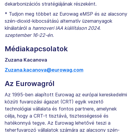
dekarbonizációs stratégiájának részeként.
* Tudjon meg többet az Eurowag eMSP és az alacsony
szén-dioxid-kibocsátású alternatív üzemanyagok
kínálatáról a
hannoveri IAA kiállításon 2024.
szeptember 16-22-én.
Médiakapcsolatok
Zuzana Kacanova
Zuzana.kacanova@eurowag.com
Az Eurowagról
Az 1995-ben alapított Eurowag az európai kereskedelmi
közúti fuvarozási ágazat (CRT) egyik vezető
technológiai vállalata és fontos partnere, amelynek
célja, hogy a CRT-t tisztává, tisztességessé és
hatékonnyá tegye. Az Eurowag lehetővé teszi a
teherfuvarozó vállalatok számára az alacsony szén-