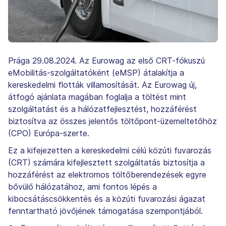
Prága 29.08.2024. Az Eurowag az első CRT-fókuszú
eMobilitás-szolgáltatóként (eMSP) átalakítja a
kereskedelmi flották villamosítását. Az Eurowag új,
átfogó ajánlata magában foglalja a töltést mint
szolgáltatást és a hálózatfejlesztést, hozzáférést
biztosítva az összes jelentős töltőpont-üzemeltetőhöz
(CPO) Európa-szerte.
Ez a kifejezetten a kereskedelmi célú közúti fuvarozás
(CRT) számára kifejlesztett szolgáltatás biztosítja a
hozzáférést az elektromos töltőberendezések egyre
bővülő hálózatához, ami fontos lépés a
kibocsátáscsökkentés és a közúti fuvarozási ágazat
fenntartható jövőjének támogatása szempontjából.