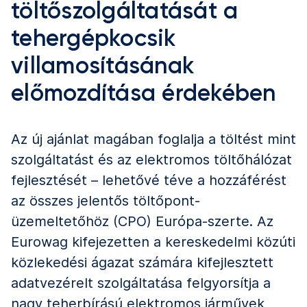
töltőszolgáltatását a
tehergépkocsik
villamosításának
előmozdítása érdekében
Az új ajánlat magában foglalja a töltést mint
szolgáltatást és az elektromos töltőhálózat
fejlesztését – lehetővé téve a hozzáférést
az összes jelentős töltőpont-
üzemeltetőhöz (CPO) Európa-szerte. Az
Eurowag kifejezetten a kereskedelmi közúti
közlekedési ágazat számára kifejlesztett
adatvezérelt szolgáltatása felgyorsítja a
nagy teherbírású elektromos járművek