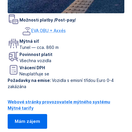
Možnosti platby /Post-pay/
EVA OBU + Axxés
Mýtná síť
Tunel — cca. 860 m
Povinnost platit
Všechna vozidla
Vrácení DPH
Neuplatňuje se
Požadavky na emise:
Vozidla s emisní třídou Euro 0-4
zakázána
Webové stránky provozovatele mýtného systému
Mýtné tarify
Mám zájem