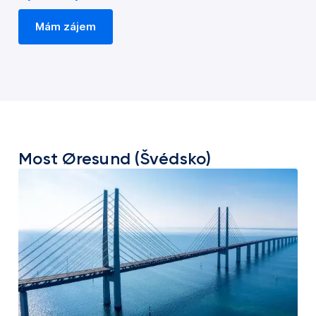
Mám zájem
Most Øresund (Švédsko)