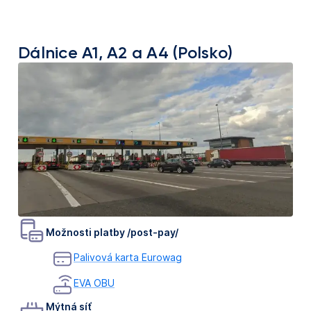
Dálnice A1, A2 a A4 (Polsko)
Možnosti platby /post-pay/
Palivová karta Eurowag
EVA OBU
Mýtná síť