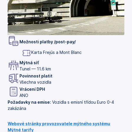
Možnosti platby /post-pay/
Karta Frejús a Mont Blanc
Mýtná síť
Tunel — 11.6 km
Povinnost platit
Všechna vozidla
Vrácení DPH
ANO
Požadavky na emise:
Vozidla s emisní třídou Euro 0-4
zakázána
Webové stránky provozovatele mýtného systému
Mýtné tarify