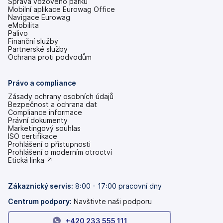
Správa vozového parku
Mobilní aplikace Eurowag Office
Navigace Eurowag
eMobilita
Palivo
Finanční služby
Partnerské služby
Ochrana proti podvodům
Právo a compliance
Zásady ochrany osobních údajů
Bezpečnost a ochrana dat
Compliance informace
Právní dokumenty
Marketingový souhlas
ISO certifikace
Prohlášení o přístupnosti
(se
Prohlášení o moderním otroctví
v
(se
Etická linka ↗
nových
v
záložkách)
nových
záložkách)
Zákaznický servis:
8:00 - 17:00 pracovní dny
Centrum podpory:
Navštivte naši podporu
+420 233 555 111