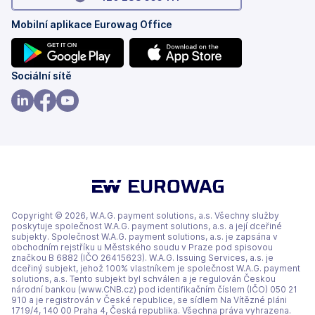
Mobilní aplikace Eurowag Office
(se
(se
Sociální sítě
v
v
nových
nových
(se
(se
(se
záložkách)
záložkách)
v
v
v
nových
nových
nových
záložkách)
záložkách)
záložkách)
Copyright © 2026, W.A.G. payment solutions, a.s. Všechny služby
poskytuje společnost W.A.G. payment solutions, a.s. a její dceřiné
subjekty. Společnost W.A.G. payment solutions, a.s. je zapsána v
obchodním rejstříku u Městského soudu v Praze pod spisovou
značkou B 6882 (IČO 26415623). W.A.G. Issuing Services, a.s. je
dceřiný subjekt, jehož 100% vlastníkem je společnost W.A.G. payment
solutions, a.s. Tento subjekt byl schválen a je regulován Českou
národní bankou (www.CNB.cz) pod identifikačním číslem (IČO) 050 21
910 a je registrován v České republice, se sídlem Na Vítězné pláni
1719/4, 140 00 Praha 4, Česká republika. Všechna práva vyhrazena.