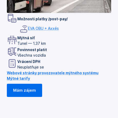
Možnosti platby /post-pay/
EVA OBU + Axxés
Mýtná síť
Tunel — 1.37 km
Povinnost platit
Všechna vozidla
Vrácení DPH
Neuplatňuje se
Webové stránky provozovatele mýtného systému
Mýtné tarify
Mám zájem