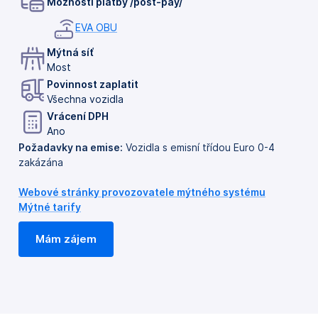
Možnosti platby /post-pay/
EVA OBU
Mýtná síť
Most
Povinnost zaplatit
Všechna vozidla
Vrácení DPH
Ano
Požadavky na emise:
Vozidla s emisní třídou Euro 0-4
zakázána
Webové stránky provozovatele mýtného systému
Mýtné tarify
Mám zájem