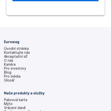
Eurowag
Úvodní stránka
Kontaktujte nás
Akceptační síť
O nás
Kariéra
Pro investory
(se
Blog
v
Pro média
nových
Glosář
záložkách)
Naše produkty a služby
Palivová karta
Mýto
Vrácení daně