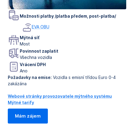
Možnosti platby /platba předem, post-platba/
EVA OBU
Mýtná síť
Most
Povinnost zaplatit
Všechna vozidla
Vrácení DPH
Ano
Požadavky na emise:
Vozidla s emisní třídou Euro 0-4
zakázána
Webové stránky provozovatele mýtného systému
Mýtné tarify
Mám zájem