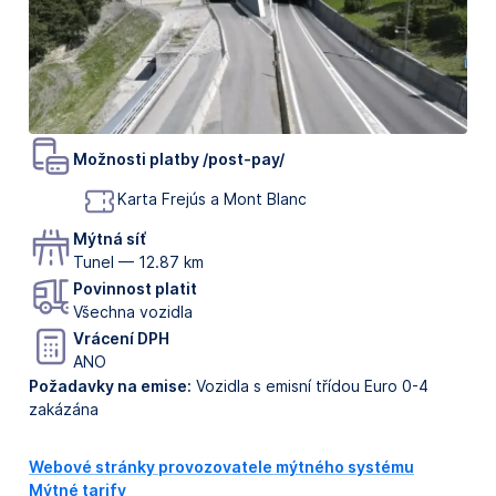
Možnosti platby /post-pay/
Karta Frejús a Mont Blanc
Mýtná síť
Tunel — 12.87 km
Povinnost platit
Všechna vozidla
Vrácení DPH
ANO
Požadavky na emise
:
Vozidla s emisní třídou Euro 0-4
zakázána
Webové stránky provozovatele mýtného systému
Mýtné tarify