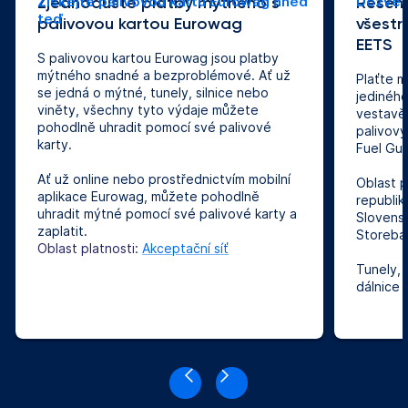
Zjednodušte platby mýtného s
Získejte palivovou kartu Eurowag hned
Řešení
Dozvěd
teď
palivovou kartou Eurowag
všestr
EETS
S palivovou kartou Eurowag jsou platby
mýtného snadné a bezproblémové. Ať už
Plaťte 
se jedná o mýtné, tunely, silnice nebo
jediného
viněty, všechny tyto výdaje můžete
vestavě
pohodlně uhradit pomocí své palivové
palivový
karty.
Fuel Gua
Ať už online nebo prostřednictvím mobilní
Oblast p
aplikace Eurowag, můžete pohodlně
republik
uhradit mýtné pomocí své palivové karty a
Slovensk
zaplatit.
Storebae
Oblast platnosti:
Akceptační síť
Tunely, 
dálnice 