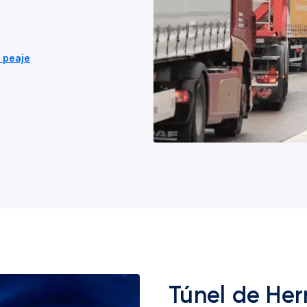
 peaje
Túnel de Her