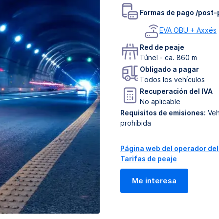
Formas de pago /post-
EVA OBU + Axxés
Red de peaje
Túnel - ca. 860 m
Obligado a pagar
Todos los vehículos
Recuperación del IVA
No aplicable
Requisitos de emisiones:
Veh
prohibida
Página web del operador del
Tarifas de peaje
Me interesa