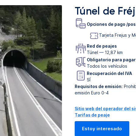
Túnel de Fréj
Opciones de pago /po
Tarjeta Frejus y M
Red de peajes
Túnel — 12,87 km
Obligatorio para pagar
Todos los vehículos
Recuperación del IVA
SÍ
Requisitos de emisión
:
Prohib
emisión Euro 0-4
Sitio web del operador del s
Tarifas de peaje
Estoy interesado