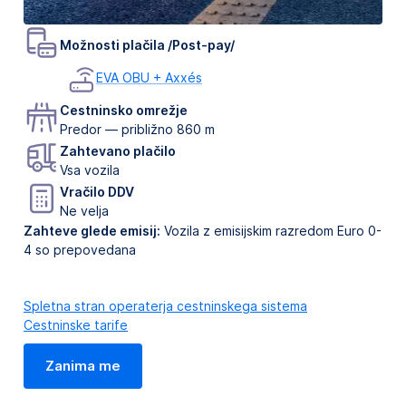
Možnosti plačila /Post-pay/
EVA OBU + Axxés
Cestninsko omrežje
Predor — približno 860 m
Zahtevano plačilo
Vsa vozila
Vračilo DDV
Ne velja
Zahteve glede emisij:
Vozila z emisijskim razredom Euro 0-
4 so prepovedana
Spletna stran operaterja cestninskega sistema
Cestninske tarife
Zanima me