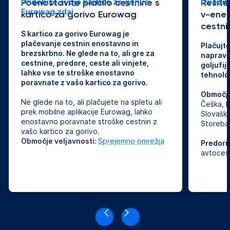
Poenostavite plačilo cestnine s
Pridobite svojo kartico za gorivo
Rešite
Izvedit
Eurowag zdaj
kartico za gorivo Eurowag
v-enem
cestni
S kartico za gorivo Eurowag je
plačevanje cestnin enostavno in
Plačujt
brezskrbno. Ne glede na to, ali gre za
napravo
cestnine, predore, ceste ali vinjete,
goljufij
lahko vse te stroške enostavno
tehnolo
poravnate z vašo kartico za gorivo.
Območje
Ne glede na to, ali plačujete na spletu ali
Češka, N
prek mobilne aplikacije Eurowag, lahko
Slovaška
enostavno poravnate stroške cestnin z
Storebæl
vašo kartico za gorivo.
Območje veljavnosti:
Sprejemno omrežja
Predori,
avtocest