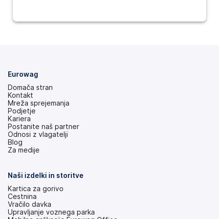
Eurowag
Domača stran
Kontakt
Mreža sprejemanja
Podjetje
Kariera
Postanite naš partner
Odnosi z vlagatelji
(odpre
Blog
se
Za medije
v
novem
zavihku)
Naši izdelki in storitve
Kartica za gorivo
Cestnina
Vračilo davka
Upravljanje voznega parka