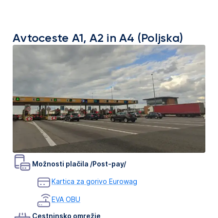
Avtoceste A1, A2 in A4 (Poljska)
Možnosti plačila /Post-pay/
Kartica za gorivo Eurowag
EVA OBU
Cestninsko omrežje