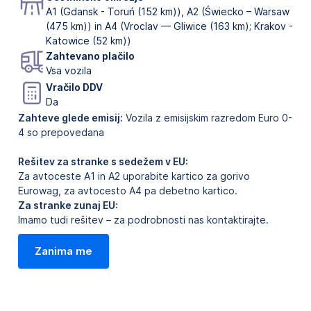
A1 (Gdansk - Toruń (152 km)), A2 (Świecko – Warsaw
(475 km)) in A4 (Vroclav — Gliwice (163 km); Krakov -
Katowice (52 km))
Zahtevano plačilo
Vsa vozila
Vračilo DDV
Da
Zahteve glede emisij:
Vozila z emisijskim razredom Euro 0-
4 so prepovedana
Rešitev za stranke s sedežem v EU:
Za avtoceste A1 in A2 uporabite kartico za gorivo
Eurowag, za avtocesto A4 pa debetno kartico.
Za stranke zunaj EU:
Imamo tudi rešitev – za podrobnosti nas kontaktirajte.
Zanima me