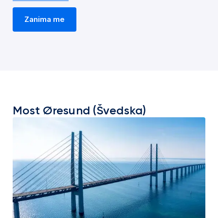
Zanima me
Most Øresund (Švedska)