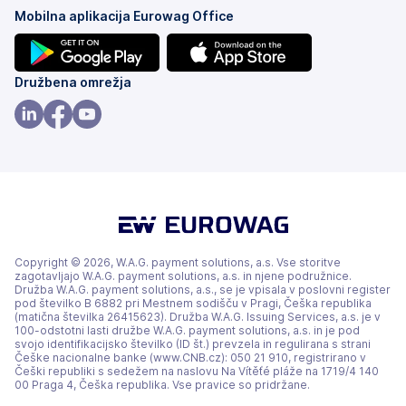
Mobilna aplikacija Eurowag Office
(odpre
(odpre
Družbena omrežja
se
se
v
v
(odpre
(odpre
(odpre
novem
novem
se
se
se
zavihku)
zavihku)
v
v
v
novem
novem
novem
zavihku)
zavihku)
zavihku)
Copyright © 2026, W.A.G. payment solutions, a.s. Vse storitve
zagotavljajo W.A.G. payment solutions, a.s. in njene podružnice.
Družba W.A.G. payment solutions, a.s., se je vpisala v poslovni register
pod številko B 6882 pri Mestnem sodišču v Pragi, Češka republika
(matična številka 26415623). Družba W.A.G. Issuing Services, a.s. je v
100-odstotni lasti družbe W.A.G. payment solutions, a.s. in je pod
svojo identifikacijsko številko (ID št.) prevzela in regulirana s strani
Češke nacionalne banke (www.CNB.cz): 050 21 910, registrirano v
Češki republiki s sedežem na naslovu Na Vítěťé pláže na 1719/4 140
00 Praga 4, Češka republika. Vse pravice so pridržane.