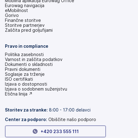
Mobilna aplikacija Eurowag Office
Eurowag navigacija
eMobilnost
Gorivo
Finančne storitve
Storitve partnerjev
Zaščita pred goljufijami
Pravo in compliance
Politika zasebnosti
Varnost in zaščita podatkov
Dokumenti o skladnosti
Pravni dokumenti
Soglasje za trženje
ISO certifikati
Izjava o dostopnosti
(odpre
Izjava o sodobnem suženjstvu
se
(odpre
Etična linija ↗
v
se
novem
v
zavihku)
novem
Storitev za stranke:
8:00 - 17:00 delavci
zavihku)
Center za podporo:
Obiščite našo podporo
+420 233 555 111