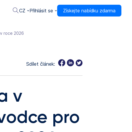
CZ
Přihlásit se
Získejte nabídku zdarma
 v roce 2026
Sdílet článek:
a v
ůvodce pro