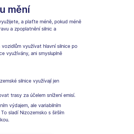
ku mění
 využijete, a plaťte méně, pokud méně
vu a zpoplatnění silnic a
ozidlům využívat hlavní silnice po
ice využívány, ani smysluplně
ozemské silnice využívají jen
vat trasy za účelem snížení emisí.
ním výdajem, ale variabilním
 To sladí Nizozemsko s širším
mkou.