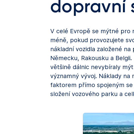
dopravní 
V celé Evropě se mýtné pro ná
méně, pokud provozujete svo
nákladní vozidla založené na 
Německu, Rakousku a Belgii. 
většině dálnic nevybíraly mýt
významný vývoj. Náklady na mý
faktorem přímo spojeným se z
složení vozového parku a cel