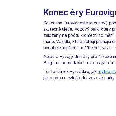
Konec éry Eurovi
Současná Eurovignette je časový popla
skutečně ujede. Vozový park, který pro
založený na počtu kilometrů to mění. 
méně. Vozidla, která splňují přísnější 
nenabízela: přímou, měřitelnou vazbu m
Nejde o vývoj jedinečný pro Nizozem
Belgii a mnoha dalších evropských tr
Tento článek vysvětluje, jak
mýtné pro
jak mohou mezinárodní vozové parky