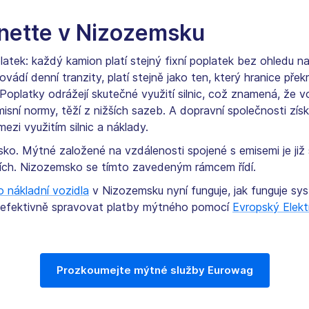
gnette v Nizozemsku
tek: každý kamion platí stejný fixní poplatek bez ohledu na
vádí denní tranzity, platí stejně jako ten, který hranice pře
Poplatky odrážejí skutečné využití silnic, což znamená, že vo
emisní normy, těží z nižších sazeb. A dopravní společnosti zís
ezi využitím silnic a náklady.
sko. Mýtné založené na vzdálenosti spojené s emisemi je ji
zích. Nizozemsko se tímto zavedeným rámcem řídí.
 nákladní vozidla
v Nizozemsku nyní funguje, jak funguje sy
 efektivně spravovat platby mýtného pomocí
Evropský Elek
Prozkoumejte mýtné služby Eurowag