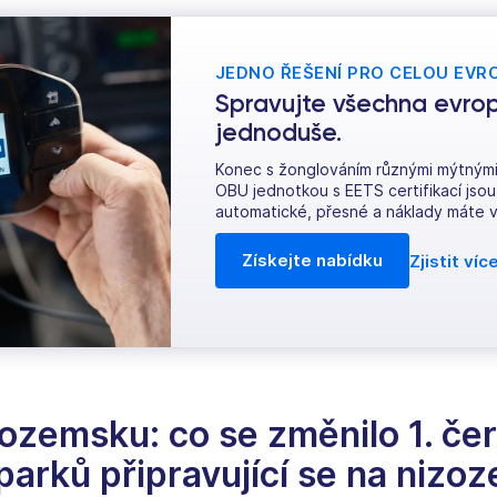
JEDNO ŘEŠENÍ PRO CELOU EVR
Spravujte všechna evro
jednoduše.
Konec s žonglováním různými mýtnými
OBU jednotkou s EETS certifikací jso
automatické, přesné a náklady máte 
Získejte nabídku
Zjistit víc
zozemsku: co se změnilo 1. č
parků připravující se na niz