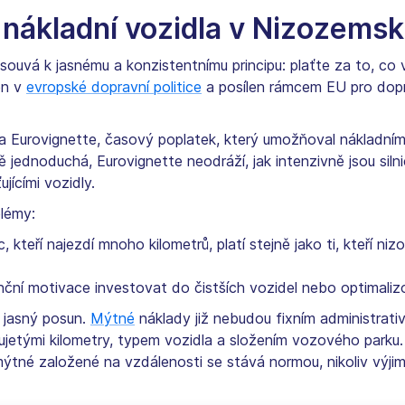
 nákladní vozidla v Nizozems
osouvá k jasnému a konzistentnímu principu: plaťte za to, co
en v
evropské dopravní politice
a posílen rámcem EU pro dopra
Eurovignette, časový poplatek, který umožňoval nákladním v
ě jednoduchá, Eurovignette neodráží, jak intenzivně jsou siln
ujícími vozidly.
blémy:
ic, kteří najezdí mnoho kilometrů, platí stejně jako ti, kteří niz
nční motivace investovat do čistších vozidel nebo optimalizo
 jasný posun.
Mýtné
náklady již nebudou fixním administrativ
ujetými kilometry, typem vozidla a složením vozového parku.
mýtné založené na vzdálenosti se stává normou, nikoliv výji