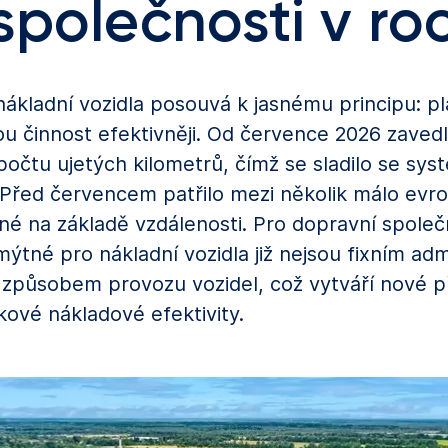
společnosti v ro
kladní vozidla posouvá k jasnému principu: plat
u činnost efektivněji. Od července 2026 zave
počtu ujetých kilometrů, čímž se sladilo se sys
Před červencem patřilo mezi několik málo evro
né na základě vzdálenosti. Pro dopravní společ
tné pro nákladní vozidla již nejsou fixním adm
působem provozu vozidel, což vytváří nové příle
kové nákladové efektivity.