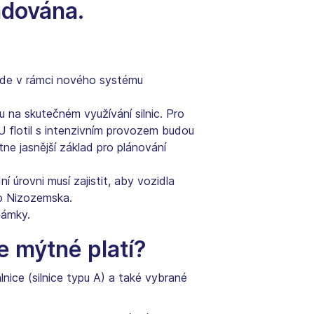
adována.
bude v rámci nového systému
na skutečném využívání silnic. Pro
U flotil s intenzivním provozem budou
ne jasnější základ pro plánování
 úrovni musí zajistit, aby vozidla
do Nizozemska.
námky.
e mýtné platí?
ice (silnice typu A) a také vybrané