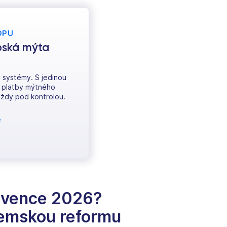
OPU
pská mýta
 systémy. S jedinou
u platby mýtného
vždy pod kontrolou.
e
ervence 2026?
ozemskou reformu