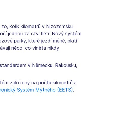
 to, kolik kilometrů v Nizozemsku
kročí jednou za čtvrtletí. Nový systém
zové parky, které jezdí méně, platí
kávají něco, co viněta nikdy
ž standardem v Německu, Rakousku,
stém založený na počtu kilometrů a
tronický Systém Mýtného (EETS)
.