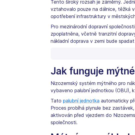
Tento široký rozsah je záměrný. Jedn
vztahovalo pouze na dálnice, těžká vo
opotřebení infrastruktury v městský
Pro mezinárodní dopravní společnosti
zpoplatněna, včetně tranzitní doprav
nákladní doprava v zemi bude spada
Jak funguje mýtné
Nizozemský systém mýtného pro náklad
vybaveno palubní jednotkou (OBU), k
Tato
palubní jednotka
automaticky pře
Proces probíhá plynule bez zastávek,
aktivován před vjezdem do Nizozemska
společnosti.