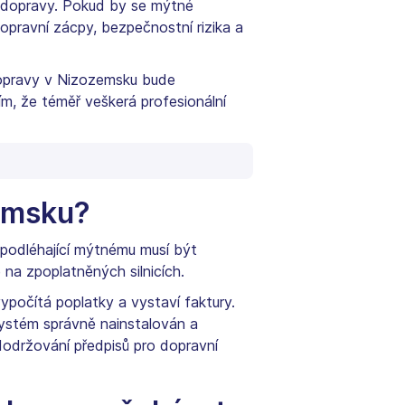
í dopravy. Pokud by se mýtné
dopravní zácpy, bezpečnostní rizika a
 dopravy v Nizozemsku bude
m, že téměř veškerá profesionální
zemsku?
 podléhající mýtnému musí být
na zpoplatněných silnicích.
počítá poplatky a vystaví faktury.
systém správně nainstalován a
dodržování předpisů pro dopravní