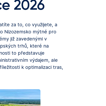
ce 2026
íte za to, co využijete, a
dlo Nizozemsko mýtné pro
témy již zavedenými v
pských trhů, které na
nosti to představuje
inistrativním výdajem, ale
žitosti k optimalizaci tras,