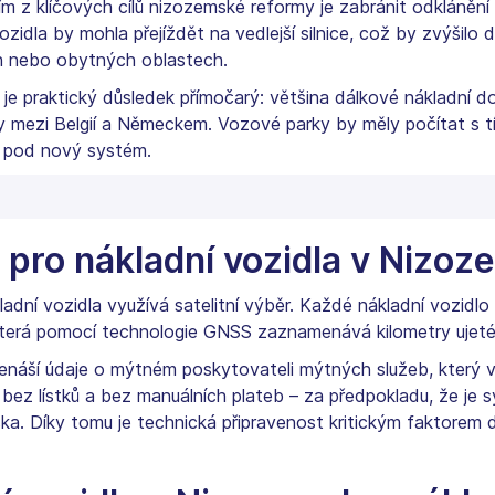
ím z klíčových cílů nizozemské reformy je zabránit odkláněn
zidla by mohla přejíždět na vedlejší silnice, což by zvýšilo 
ch nebo obytných oblastech.
 je praktický důsledek přímočarý: většina dálkové nákladní
y mezi Belgií a Německem. Vozové parky by měly počítat s tí
t pod nový systém.
 pro nákladní vozidla v Nizo
ní vozidla využívá satelitní výběr. Každé nákladní vozidlo
terá pomocí technologie GNSS zaznamenává kilometry ujeté 
náší údaje o mýtném poskytovateli mýtných služeb, který vy
 bez lístků a bez manuálních plateb – za předpokladu, že je 
. Díky tomu je technická připravenost kritickým faktorem 