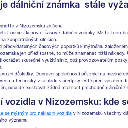
a je dálniční známka stále vyž
ignette v Nizozemsku zrušena.
el již nemusí kupovat časové dálniční známky. Místo toho 
na zpoplatněných silnicích.
d předvídatelných časových poplatků k mýtnému založenému 
zozemska jen příležitostně, to může znamenat nižší náklady. 
i odrážet skutečné využití silnic, což provozovatelům poskyt
h.
vozní důsledky. Dopravní společnosti působící na mezinárodní
vena a technicky v souladu s předpisy ještě před vjezdem 
těn, nebude existovat žádná možnost přechodné dálniční z
í vozidla v Nizozemsku: kde s
ice se mýtným pro nákladní vozidla
v Nizozemsku všechny dáln
cního významu.