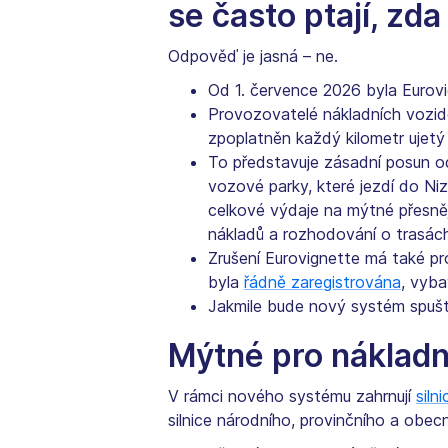
se často ptají, zd
Odpověď je jasná – ne.
Od 1. července 2026 byla Eurov
Provozovatelé nákladních vozid
zpoplatněn každý kilometr ujetý 
To představuje zásadní posun o
vozové parky, které jezdí do Ni
celkové výdaje na mýtné přesněj
nákladů a rozhodování o trasác
Zrušení Eurovignette má také pro
byla
řádně zaregistrována
, vyba
Jakmile bude nový systém spuš
Mýtné pro nákladn
V rámci nového systému zahrnují
siln
silnice národního, provinčního a obe