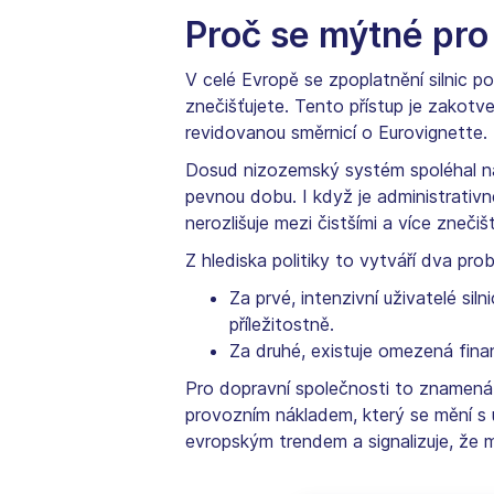
Proč se mýtné pro
V celé Evropě se zpoplatnění silnic p
znečišťujete. Tento přístup je zakotv
revidovanou směrnicí o Eurovignette.
Dosud nizozemský systém spoléhal na 
pevnou dobu. I když je administrativn
nerozlišuje mezi čistšími a více znečišť
Z hlediska politiky to vytváří dva pro
Za prvé, intenzivní uživatelé siln
příležitostně.
Za druhé, existuje omezená fina
Pro dopravní společnosti to znamená
provozním nákladem, který se mění s 
evropským trendem a signalizuje, že 