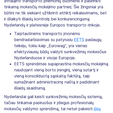
atnaujinti transporto priemonių duomenis ir pasirinkti
tinkamą mokesčių mokėjimo partnerį. Šie žingsniai yra
būtini ne tik siekiant užtikrinti atitiktį reikalavimams, bet
ir išlaikyti išlaidų kontrolę bei konkurencingumą
Nyderlandų ir platesnėje Europos transporto rinkoje.
Tarptautinėms transporto įmonėms
bendradarbiavimas su patyrusiu
EETS
paslaugų
teikėju, tokiu kaip „Eurowag“, yra vienas
efektyviausių būdų valdyti sunkvežimių mokesčius
Nyderlanduose ir visoje Europoje.
EETS sprendimas supaprastina mokesčių mokėjimą
naudojant vieną borto įrenginį, vieną sutartį ir
vieną konsoliduotą sąskaitą faktūrą, taip
sumažinant administracinę naštą ir padidinant
išlaidų skaidrumą.
Nyderlandai gali keisti sunkvežimių mokesčių sistemą,
tačiau tinkamai pasiruošus ir įdiegus profesionalų
mokesčių valdymo sprendimą, tai neturi pakeisti
jūsų