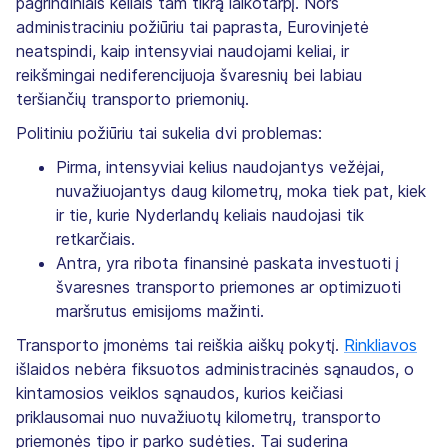
pagrindiniais keliais tam tikrą laikotarpį. Nors
administraciniu požiūriu tai paprasta, Eurovinjetė
neatspindi, kaip intensyviai naudojami keliai, ir
reikšmingai nediferencijuoja švaresnių bei labiau
teršiančių transporto priemonių.
Politiniu požiūriu tai sukelia dvi problemas:
Pirma, intensyviai kelius naudojantys vežėjai,
nuvažiuojantys daug kilometrų, moka tiek pat, kiek
ir tie, kurie Nyderlandų keliais naudojasi tik
retkarčiais.
Antra, yra ribota finansinė paskata investuoti į
švaresnes transporto priemones ar optimizuoti
maršrutus emisijoms mažinti.
Transporto įmonėms tai reiškia aiškų pokytį.
Rinkliavos
išlaidos nebėra fiksuotos administracinės sąnaudos, o
kintamosios veiklos sąnaudos, kurios keičiasi
priklausomai nuo nuvažiuotų kilometrų, transporto
priemonės tipo ir parko sudėties. Tai suderina