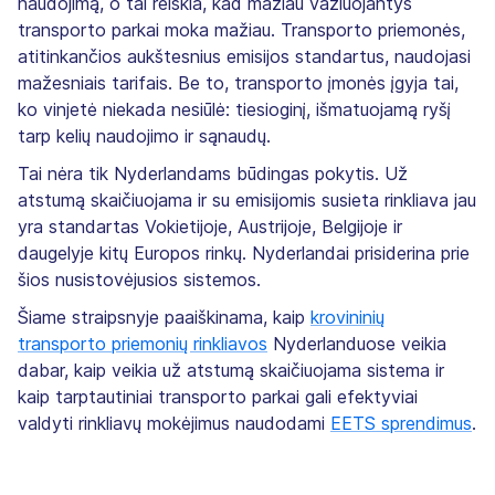
naudojimą, o tai reiškia, kad mažiau važiuojantys
transporto parkai moka mažiau. Transporto priemonės,
atitinkančios aukštesnius emisijos standartus, naudojasi
mažesniais tarifais. Be to, transporto įmonės įgyja tai,
ko vinjetė niekada nesiūlė: tiesioginį, išmatuojamą ryšį
tarp kelių naudojimo ir sąnaudų.
Tai nėra tik Nyderlandams būdingas pokytis. Už
atstumą skaičiuojama ir su emisijomis susieta rinkliava jau
yra standartas Vokietijoje, Austrijoje, Belgijoje ir
daugelyje kitų Europos rinkų. Nyderlandai prisiderina prie
šios nusistovėjusios sistemos.
Šiame straipsnyje paaiškinama, kaip
krovininių
transporto priemonių rinkliavos
Nyderlanduose veikia
dabar, kaip veikia už atstumą skaičiuojama sistema ir
kaip tarptautiniai transporto parkai gali efektyviai
valdyti rinkliavų mokėjimus naudodami
EETS sprendimus
.