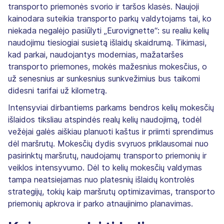
transporto priemonės svorio ir taršos klasės. Naujoji
kainodara suteikia transporto parkų valdytojams tai, ko
niekada negalėjo pasiūlyti „Eurovignette“: su realiu kelių
naudojimu tiesiogiai susietą išlaidų skaidrumą. Tikimasi,
kad parkai, naudojantys modernias, mažataršes
transporto priemones, mokės mažesnius mokesčius, o
už senesnius ar sunkesnius sunkvežimius bus taikomi
didesni tarifai už kilometrą.
Intensyviai dirbantiems parkams bendros kelių mokesčių
išlaidos tiksliau atspindės realų kelių naudojimą, todėl
vežėjai galės aiškiau planuoti kaštus ir priimti sprendimus
dėl maršrutų. Mokesčių dydis svyruos priklausomai nuo
pasirinktų maršrutų, naudojamų transporto priemonių ir
veiklos intensyvumo. Dėl to kelių mokesčių valdymas
tampa neatsiejamas nuo platesnių išlaidų kontrolės
strategijų, tokių kaip maršrutų optimizavimas, transporto
priemonių apkrova ir parko atnaujinimo planavimas.