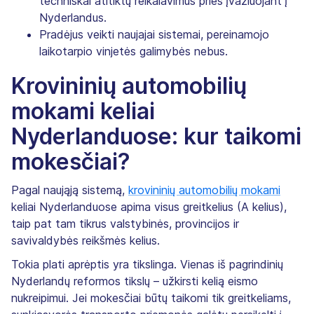
techniškai atitiktų reikalavimus prieš įvažiuojant į
Nyderlandus.
Pradėjus veikti naujajai sistemai, pereinamojo
laikotarpio vinjetės galimybės nebus.
Krovininių automobilių
mokami keliai
Nyderlanduose: kur taikomi
mokesčiai?
Pagal naująją sistemą,
krovininių automobilių mokami
keliai Nyderlanduose apima visus greitkelius (A kelius),
taip pat tam tikrus valstybinės, provincijos ir
savivaldybės reikšmės kelius.
Tokia plati aprėptis yra tikslinga. Vienas iš pagrindinių
Nyderlandų reformos tikslų – užkirsti kelią eismo
nukreipimui. Jei mokesčiai būtų taikomi tik greitkeliams,