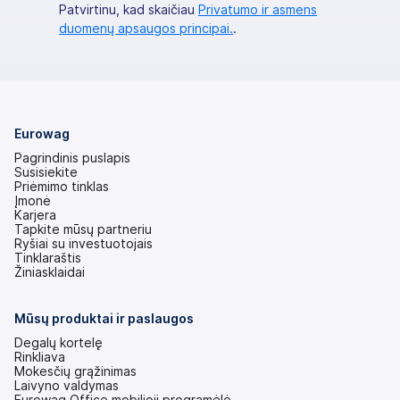
Patvirtinu, kad skaičiau
Privatumo ir asmens
duomenų apsaugos principai.
.
Eurowag
Pagrindinis puslapis
Susisiekite
Priėmimo tinklas
Įmonė
Karjera
Tapkite mūsų partneriu
Ryšiai su investuotojais
(atsidaro
Tinklaraštis
naujame
Žiniasklaidai
skirtuke)
Mūsų produktai ir paslaugos
Degalų kortelę
Rinkliava
Mokesčių grąžinimas
Laivyno valdymas
Eurowag Office mobilioji programėlė