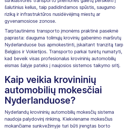
sunkiasvorės transporto priemonės galėtų persikelti į
šalutinius kelius, taip padidindamos spūstis, saugumo
riziką ir infrastruktūros nusidėvėjimą miestų ar
gyvenamosiose zonose.
Tarptautinėms transporto įmonėms praktinė pasekmė
paprasta: dauguma tolimųjų krovinių gabenimo maršrutų
Nyderlanduose bus apmokestinti, įskaitant tranzitą tarp
Belgijos ir Vokietijos. Transporto parkai turėtų numatyti,
kad beveik visas profesionalus krovininių automobilių
eismas šalyje pateks į naujosios sistemos taikymo sritį.
Kaip veikia krovininių
automobilių mokesčiai
Nyderlanduose?
Nyderlandų krovininių automobilių mokesčių sistema
naudoja palydovinį rinkimą. Kiekviename mokesčius
mokančiame sunkvežimyje turi būti įrengtas borto