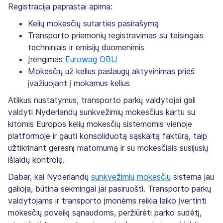
Registracija paprastai apima:
Kelių mokesčių sutarties pasirašymą
Transporto priemonių registravimas su teisingais
techniniais ir emisijų duomenimis
Įrengimas
Eurowag OBU
Mokesčių už kelius paslaugų aktyvinimas prieš
įvažiuojant į mokamus kelius
Atlikus nustatymus, transporto parkų valdytojai gali
valdyti Nyderlandų sunkvežimių mokesčius kartu su
kitomis Europos kelių mokesčių sistemomis vienoje
platformoje ir gauti konsoliduotą sąskaitą faktūrą, taip
užtikrinant geresnį matomumą ir su mokesčiais susijusių
išlaidų kontrolę.
Dabar, kai Nyderlandų
sunkvežimių mokesčių
sistema jau
galioja, būtina sėkmingai jai pasiruošti. Transporto parkų
valdytojams ir transporto įmonėms reikia laiko įvertinti
mokesčių poveikį sąnaudoms, peržiūrėti parko sudėtį,