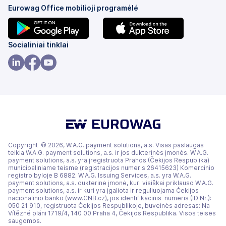
Eurowag Office mobilioji programėlė
(atsidaro
(atsidaro
Socialiniai tinklai
naujame
naujame
skirtuke)
skirtuke)
(atsidaro
(atsidaro
(atsidaro
naujame
naujame
naujame
skirtuke)
skirtuke)
skirtuke)
Copyright © 2026, W.A.G. payment solutions, a.s. Visas paslaugas
teikia W.A.G. payment solutions, a.s. ir jos dukterinės įmonės. W.A.G.
payment solutions, a.s. yra įregistruota Prahos (Čekijos Respublika)
municipaliniame teisme (registracijos numeris 26415623) Komercinio
registro byloje B 6882. W.A.G. Issuing Services, a.s. yra W.A.G.
payment solutions, a.s. dukterinė įmonė, kuri visiškai priklauso W.A.G.
payment solutions, a.s. ir kuri yra įgaliota ir reguliuojama Čekijos
nacionalinio banko (www.CNB.cz), jos identifikacinis numeris (ID Nr.):
050 21 910, registruota Čekijos Respublikoje, buveinės adresas: Na
Vítězné pláni 1719/4, 140 00 Praha 4, Čekijos Respublika. Visos teisės
saugomos.