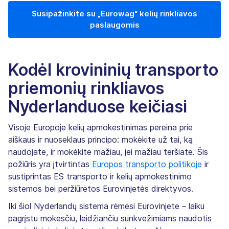
Susipažinkite su „Eurowag“ kelių rinkliavos
paslaugomis
Kodėl krovininių transporto
priemonių rinkliavos
Nyderlanduose keičiasi
Visoje Europoje kelių apmokestinimas pereina prie
aiškaus ir nuoseklaus principo: mokėkite už tai, ką
naudojate, ir mokėkite mažiau, jei mažiau teršiate. Šis
požiūris yra įtvirtintas
Europos transporto politikoje
ir
sustiprintas ES transporto ir kelių apmokestinimo
sistemos bei peržiūrėtos Eurovinjetės direktyvos.
Iki šiol Nyderlandų sistema rėmėsi Eurovinjete – laiku
pagrįstu mokesčiu, leidžiančiu sunkvežimiams naudotis