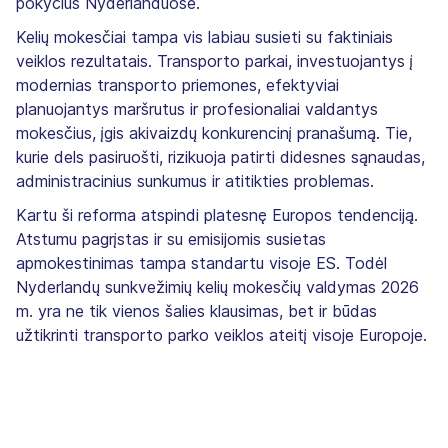
pokyčius Nyderlanduose.
Kelių mokesčiai tampa vis labiau susieti su faktiniais
veiklos rezultatais. Transporto parkai, investuojantys į
modernias transporto priemones, efektyviai
planuojantys maršrutus ir profesionaliai valdantys
mokesčius, įgis akivaizdų konkurencinį pranašumą. Tie,
kurie dels pasiruošti, rizikuoja patirti didesnes sąnaudas,
administracinius sunkumus ir atitikties problemas.
Kartu ši reforma atspindi platesnę Europos tendenciją.
Atstumu pagrįstas ir su emisijomis susietas
apmokestinimas tampa standartu visoje ES. Todėl
Nyderlandų sunkvežimių kelių mokesčių valdymas 2026
m. yra ne tik vienos šalies klausimas, bet ir būdas
užtikrinti transporto parko veiklos ateitį visoje Europoje.