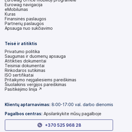
Eurowag navigacija
eMobilumas
Kuras
Finansinės paslaugos
Partnerių paslaugos
Apsauga nuo sukčiavimo
Teisė ir atitiktis
Privatumo politika
Saugumas ir duomenų apsauga
Atitikties dokumentai
Teisiniai dokumentai
Rinkodaros sutikimas
ISO sertifikatai
Pritaikymo neįgaliesiems pareiškimas
(atsidaro
Šiuolaikinis vergijos pareiškimas
naujame
(atsidaro
Pasitikėjimo linija ↗
skirtuke)
naujame
skirtuke)
Klientų aptarnavimas:
8:00-17:00 val. darbo dienomis
Pagalbos centras:
Apsilankykite mūsų pagalboje
+370 525 968 28