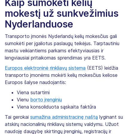
Kaip sumokėti kelių
mokestį už sunkvežimius
Nyderlanduose
Transporto įmonės Nyderlandų kelių mokesčius gali
sumokėti per įgaliotus paslaugų teikėjus. Tarptautiniu
mastu veikiantiems parkams efektyviausias ir
lengviausiai pritaikomas sprendimas yra EETS.
Europos elektroninė rinkliavų sistema
(EETS) leidžia
transporto įmonėms mokėti kelių mokesčius keliose
Europos šalyse naudojantis:
Viena sutartimi
Vienu
borto įrenginiu
Viena konsoliduota sąskaita faktūra
Tai gerokai
sumažina administracinę naštą
lyginant su
atskirų nacionalinių rinkliavų sistemų valdymu. Užuot
naudoję daugybę skirtingų įrenginių, registracijų ir