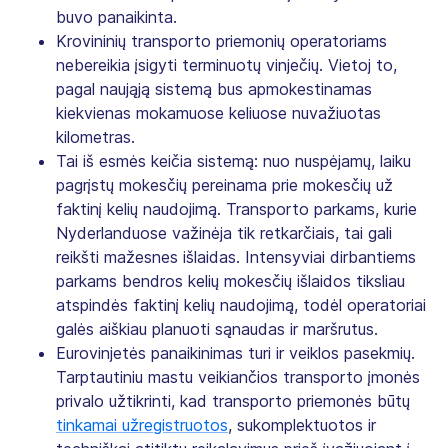
buvo panaikinta.
Krovininių transporto priemonių operatoriams
nebereikia įsigyti terminuotų vinječių. Vietoj to,
pagal naująją sistemą bus apmokestinamas
kiekvienas mokamuose keliuose nuvažiuotas
kilometras.
Tai iš esmės keičia sistemą: nuo nuspėjamų, laiku
pagrįstų mokesčių pereinama prie mokesčių už
faktinį kelių naudojimą. Transporto parkams, kurie
Nyderlanduose važinėja tik retkarčiais, tai gali
reikšti mažesnes išlaidas. Intensyviai dirbantiems
parkams bendros kelių mokesčių išlaidos tiksliau
atspindės faktinį kelių naudojimą, todėl operatoriai
galės aiškiau planuoti sąnaudas ir maršrutus.
Eurovinjetės panaikinimas turi ir veiklos pasekmių.
Tarptautiniu mastu veikiančios transporto įmonės
privalo užtikrinti, kad transporto priemonės būtų
tinkamai užregistruotos
, sukomplektuotos ir