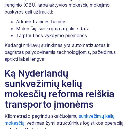
įrenginio (OBU) arba aktyvios mokesčių mokėjimo
paskyros gali užtraukti:
Administracines baudas
Mokesčių išieškojimą atgaline data
Tarptautines vykdymo priemones
Kadangi rinkliavų surinkimas yra automatizuotas ir
pagrįstas palydovinėmis technologijomis, pažeidimus
aptikti labai lengva.
Ką Nyderlandų
sunkvežimių kelių
mokesčių reforma reiškia
transporto įmonėms
Kilometražo pagrindu skaičiuojamų
sunkvežimių kelių
mokesčių
įvedimas žymi struktūrinius logistikos operacijų