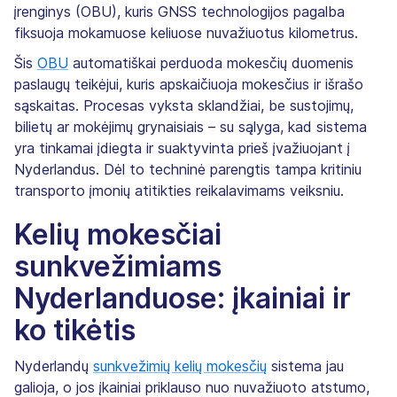
įrenginys (OBU), kuris GNSS technologijos pagalba
fiksuoja mokamuose keliuose nuvažiuotus kilometrus.
Šis
OBU
automatiškai perduoda mokesčių duomenis
paslaugų teikėjui, kuris apskaičiuoja mokesčius ir išrašo
sąskaitas. Procesas vyksta sklandžiai, be sustojimų,
bilietų ar mokėjimų grynaisiais – su sąlyga, kad sistema
yra tinkamai įdiegta ir suaktyvinta prieš įvažiuojant į
Nyderlandus. Dėl to techninė parengtis tampa kritiniu
transporto įmonių atitikties reikalavimams veiksniu.
Kelių mokesčiai
sunkvežimiams
Nyderlanduose: įkainiai ir
ko tikėtis
Nyderlandų
sunkvežimių kelių mokesčių
sistema jau
galioja, o jos įkainiai priklauso nuo nuvažiuoto atstumo,