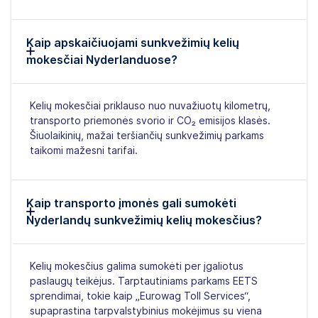
Kaip apskaičiuojami sunkvežimių kelių
mokesčiai Nyderlanduose?
Kelių mokesčiai priklauso nuo nuvažiuotų kilometrų,
transporto priemonės svorio ir CO₂ emisijos klasės.
Šiuolaikinių, mažai teršiančių sunkvežimių parkams
taikomi mažesni tarifai.
Kaip transporto įmonės gali sumokėti
Nyderlandų sunkvežimių kelių mokesčius?
Kelių mokesčius galima sumokėti per įgaliotus
paslaugų teikėjus. Tarptautiniams parkams EETS
sprendimai, tokie kaip „Eurowag Toll Services“,
supaprastina tarpvalstybinius mokėjimus su viena