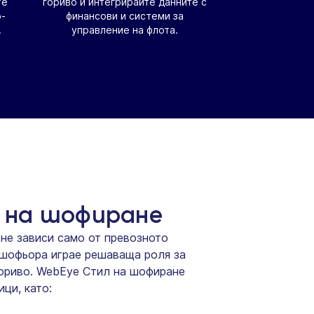
те
гориво и интегрирайте данните с
-
финансови и системи за
.
управление на флота.
 на шофиране
не зависи само от превозното
шофьора играе решаваща роля за
гориво. WebEye Стил на шофиране
ци, като: