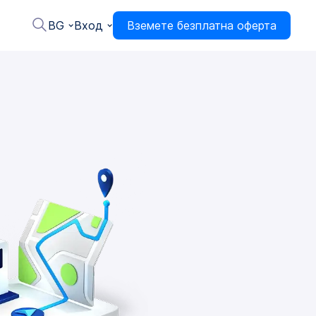
BG
Вход
Вземете безплатна оферта