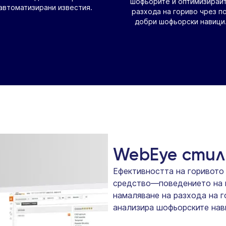
шофьорите и оптимизирай
автоматизирани известия.
разхода на гориво чрез по
добри шофьорски навици
WebEye стил
Ефективността на горивото 
средство—поведението на 
намаляване на разхода на 
анализира шофьорските нави