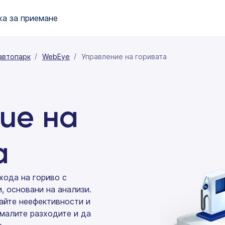
а за приемане
автопарк
WebEye
Управление на горивата
ие на
а
хода на гориво с
, основани на анализи.
айте неефективности и
амалите разходите и да