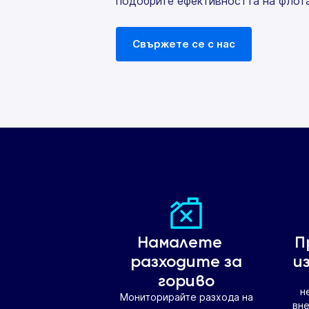
подобрите ефективността на флота
Свържете се с нас
Намалете
П
разходите за
и
гориво
н
Мониторирайте разхода на
вне