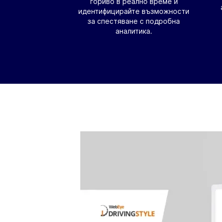
гориво в реално време и
идентифицирайте възможности
за спестяване с подробна
аналитика.