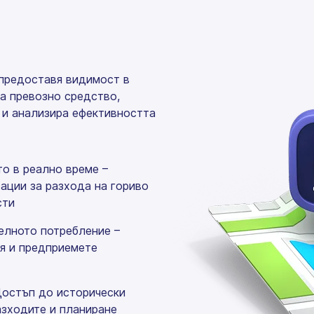
предоставя видимост в
на превозно средство,
 и анализира ефективността
то в реално време –
ации за разхода на гориво
сти
елното потребление –
я и предприемете
Достъп до исторически
азходите и планиране