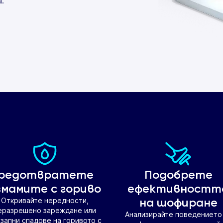
.
редотвратете
Подобрете
змамите с гориво
ефективностт
на шофиране
Откривайте нередности,
еразрешено зареждане или
Анализирайте поведението
запни спадове на горивото с