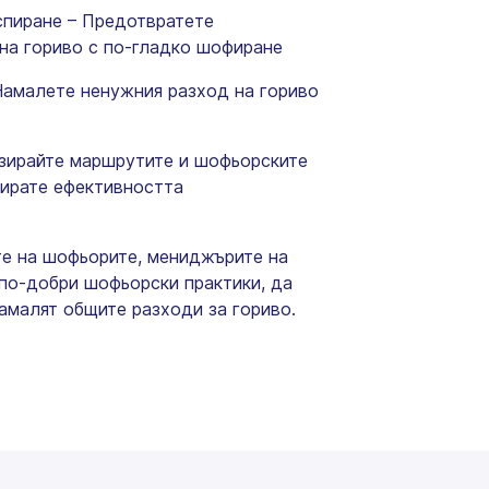
спиране – Предотвратете
на гориво с по-гладко шофиране
Намалете ненужния разход на гориво
зирайте маршрутите и шофьорските
зирате ефективността
те на шофьорите, мениджърите на
 по-добри шофьорски практики, да
амалят общите разходи за гориво.