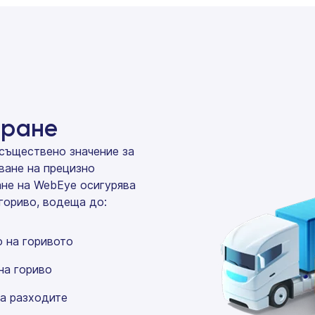
иране
 съществено значение за
ване на прецизно
ане на WebEye осигурява
гориво, водеща до:
о на горивото
на гориво
а разходите