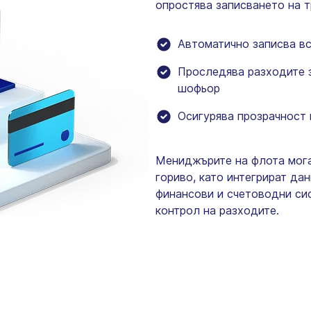
опростява записването на т
Автоматично записва вс
Проследява разходите з
шофьор
Осигурява прозрачност 
Мениджърите на флота мога
гориво, като интегрират дан
финансови и счетоводни сис
контрол на разходите.