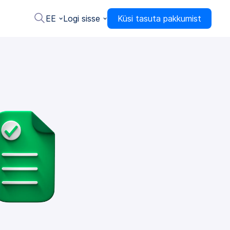
EE
Logi sisse
Küsi tasuta pakkumist