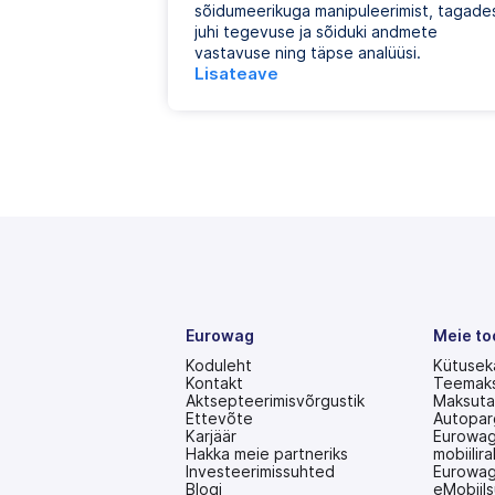
sõidumeerikuga manipuleerimist, tagade
juhi tegevuse ja sõiduki andmete
vastavuse ning täpse analüüsi.
Lisateave
Eurowag
Meie to
Koduleht
Kütusek
Kontakt
Teemak
Aktsepteerimisvõrgustik
Maksuta
Ettevõte
Autopar
Karjäär
Eurowag
Hakka meie partneriks
mobiilir
Investeerimissuhted
Eurowag
(avaneb
Blogi
eMobiils