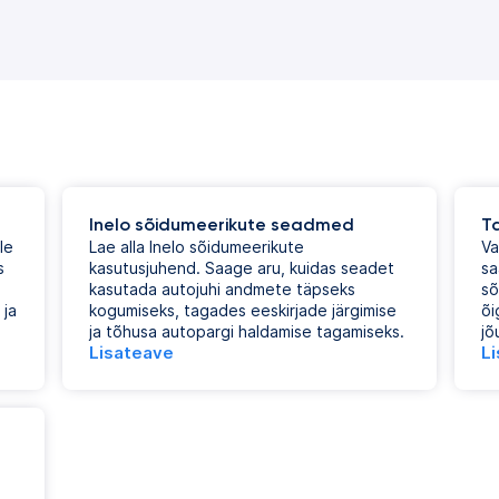
Inelo sõidumeerikute seadmed
T
le
Lae alla Inelo sõidumeerikute
Va
s
kasutusjuhend. Saage aru, kuidas seadet
sa
kasutada autojuhi andmete täpseks
sõ
 ja
kogumiseks, tagades eeskirjade järgimise
õi
ja tõhusa autopargi haldamise tagamiseks.
jõ
Lisateave
L