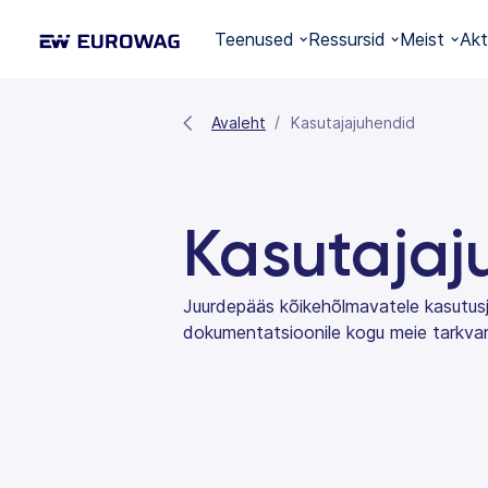
Teenused
Ressursid
Meist
Akt
Avaleht
Kasutajajuhendid
Kasutajaj
Juurdepääs kõikehõlmavatele kasutusj
dokumentatsioonile kogu meie tarkva