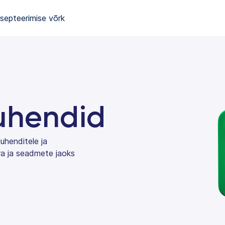
septeerimise võrk
uhendid
uhenditele ja
ra ja seadmete jaoks