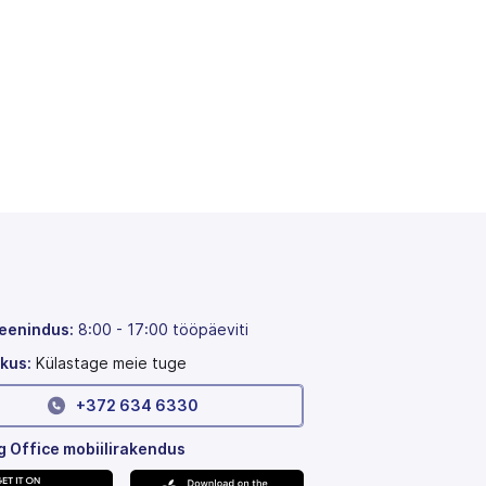
teenindus:
8:00 - 17:00 tööpäeviti
kus:
Külastage meie tuge
+372 634 6330
 Office mobiilirakendus