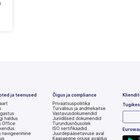
s
oted ja teenused
Õigus ja compliance
Kliendi
aart
Privaatsuspoliitika
Tugikes
s
Turvalisus ja andmekaitse
gastus
Vastavusdokumendid
gi haldus
Juriidilised dokumendid
 Office
Turundusnõusolek
akendus
ISO sertifikaadid
Eurowag
 navigeerimine
Juurdepääsetavuse aval
us
(avaneb
Kaasaegne orjuse avaldus