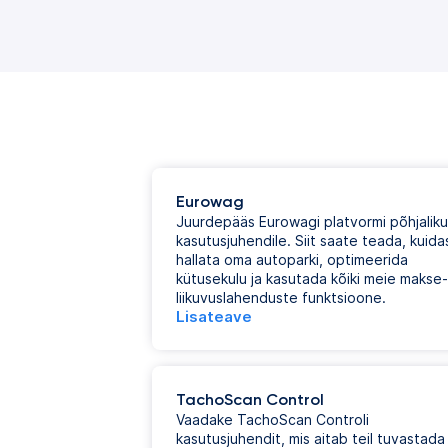
Eurowag
Juurdepääs Eurowagi platvormi põhjaliku
kasutusjuhendile. Siit saate teada, kuida
hallata oma autoparki, optimeerida
kütusekulu ja kasutada kõiki meie makse-
liikuvuslahenduste funktsioone.
Lisateave
TachoScan Control
Vaadake TachoScan Controli
kasutusjuhendit, mis aitab teil tuvastada