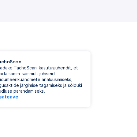
achoScan
adake TachoScani kasutusjuhendit, et
ada samm-sammult juhiseid
idumeerikuandmete analüüsimiseks,
gusaktide järgimise tagamiseks ja sõiduki
udluse parandamiseks.
isateave