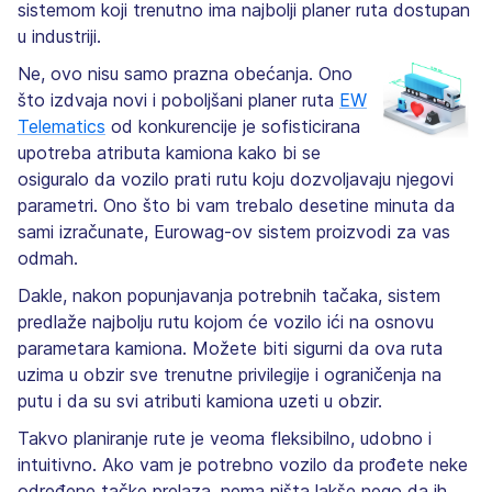
sistemom koji trenutno ima najbolji planer ruta dostupan
u industriji.
Ne, ovo nisu samo prazna obećanja. Ono
što izdvaja novi i poboljšani planer ruta
EW
Telematics
od konkurencije je sofisticirana
upotreba atributa kamiona kako bi se
osiguralo da vozilo prati rutu koju dozvoljavaju njegovi
parametri. Ono što bi vam trebalo desetine minuta da
sami izračunate, Eurowag-ov sistem proizvodi za vas
odmah.
Dakle, nakon popunjavanja potrebnih tačaka, sistem
predlaže najbolju rutu kojom će vozilo ići na osnovu
parametara kamiona. Možete biti sigurni da ova ruta
uzima u obzir sve trenutne privilegije i ograničenja na
putu i ​​da su svi atributi kamiona uzeti u obzir.
Takvo planiranje rute je veoma fleksibilno, udobno i
intuitivno. Ako vam je potrebno vozilo da prođete neke
određene tačke prelaza, nema ništa lakše nego da ih