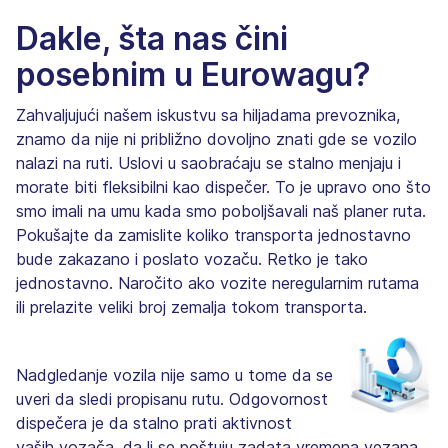
Dakle, šta nas čini
posebnim u Eurowagu?
Zahvaljujući našem iskustvu sa hiljadama prevoznika,
znamo da nije ni približno dovoljno znati gde se vozilo
nalazi na ruti. Uslovi u saobraćaju se stalno menjaju i
morate biti fleksibilni kao dispečer. To je upravo ono što
smo imali na umu kada smo poboljšavali naš planer ruta.
Pokušajte da zamislite koliko transporta jednostavno
bude zakazano i poslato vozaču. Retko je tako
jednostavno. Naročito ako vozite neregularnim rutama
ili prelazite veliki broj zemalja tokom transporta.
Nadgledanje vozila nije samo u tome da se
uveri da sledi propisanu rutu. Odgovornost
dispečera je da stalno prati aktivnost
vaših vozača, da li se poštuju zadata vremena vezana