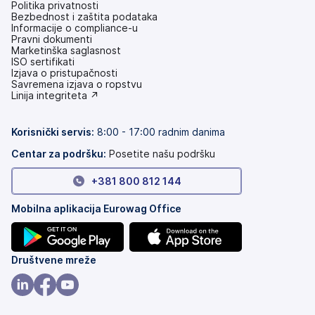
Politika privatnosti
Bezbednost i zaštita podataka
Informacije o compliance-u
Pravni dokumenti
Marketinška saglasnost
ISO sertifikati
Izjava o pristupačnosti
(otvara
Savremena izjava o ropstvu
se
(otvara
Linija integriteta ↗
na
se
nove
na
kartice)
nove
Korisnički servis
:
8:00 - 17:00 radnim danima
kartice)
Centar za podršku:
Posetite našu podršku
+381 800 812 144
Mobilna aplikacija Eurowag Office
(otvara
(otvara
Društvene mreže
se
se
na
na
(otvara
(otvara
(otvara
nove
nove