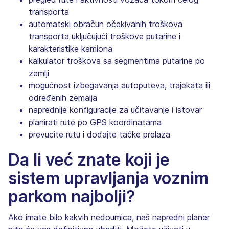
transporta
automatski obračun očekivanih troškova
transporta uključujući troškove putarine i
karakteristike kamiona
kalkulator troškova sa segmentima putarine po
zemlji
mogućnost izbegavanja autoputeva, trajekata ili
određenih zemalja
naprednije konfiguracije za učitavanje i istovar
planirati rute po GPS koordinatama
prevucite rutu i ​​dodajte tačke prelaza
Da li već znate koji je
sistem upravljanja voznim
parkom najbolji?
Ako imate bilo kakvih nedoumica, naš napredni planer