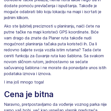
dodate pomoću prevlačenja i ispuštanja. Takođe je
moguće odabrati bilo koju lokaciju na mapi i iscrtati je
jednim klikom.
Ako ste ljubitelj preciznosti u planiranju, naići ćete na
putne tačke na mapi koristeći GPS koordinate. Biće
vam drago da znate da Planer ruta takođe nudi
mogućnost planiranja tačaka puta koristeći ih. Da li
redovno šaljete svoja vozila istim rutama? Tada ćete
ceniti funkciju za čuvanje ruta kao šablona. Sa svakom
novom sličnom rutom, jednostavno se sećate
sačuvanog šablona i ne morate da ponavljate unos istih
podataka iznova i iznova.
I ima još mnogo toga!
Cena je bitna
Naravno, pretpostavljamo da vođenje voznog parka nije
samo vaš hobi, već kao uspešan vlasnik preduzeća