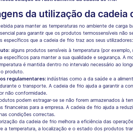
gens da utilização da cadeia d
ncebida para manter as temperaturas no ambiente de carga 
encial para garantir que os produtos termossensíveis não s
específicos que a cadeia de frio traz aos seus utilizadores:
uto:
alguns produtos sensíveis à temperatura (por exemplo,
a específicos para manter a sua qualidade e segurança. A m
emperatura é mantida dentro no intervalo necessário ao lon
do produto.
tos regulamentares:
indústrias como a da saúde e a alimenta
durante o transporte. A cadeia de frio ajuda a garantir a co
or não conformidade.
odutos podem estragar-se se não forem armazenados à temp
 financeiras para a empresa. A cadeia de frio ajuda a reduzi
nas condições correctas.
rização da cadeia de frio melhora a eficiência das operaçõ
e a temperatura, a localização e o estado dos produtos tr