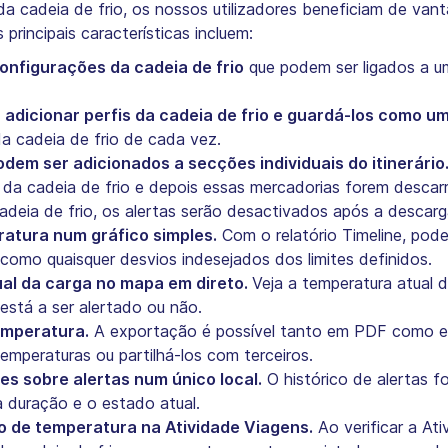
da cadeia de frio, os nossos utilizadores beneficiam de va
s principais características incluem:
onfigurações da cadeia de frio
que podem ser ligados a um 
, adicionar perfis da cadeia de frio e guardá-los como u
 da cadeia de frio de cada vez.
odem ser adicionados a secções individuais do itinerário
nto da cadeia de frio e depois essas mercadorias forem desc
deia de frio, os alertas serão desactivados após a descarga
eratura num gráfico simples.
Com o relatório Timeline, pode
omo quaisquer desvios indesejados dos limites definidos.
ual da carga no mapa em direto.
Veja a temperatura atual 
 está a ser alertado ou não.
emperatura.
A exportação é possível tanto em PDF como em
emperaturas ou partilhá-los com terceiros.
s sobre alertas num único local.
O histórico de alertas f
 duração e o estado atual.
o de temperatura na Atividade Viagens.
Ao verificar a At