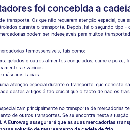
adores foi concebida a cadeia
 de transporte. Os que não requerem atenção especial, que 
olados durante o transporte. Depois, há o segundo tipo - 
rcadorias podem ser indesejáveis para muitos transportado
mercadorias termossensíveis, tais como:
os
: gelados e outros alimentos congelados, carne e peixe, f
camentos e vacinas
 máscaras faciais
uma atenção especial durante o transporte, que consiste na
ade destes artigos é tão crucial que o facto de não os tra
specializam principalmente no transporte de mercadorias te
o de outros transportes. Se se encontra nesta situação o
i.
A Eurowag assegurará que as suas mercadorias trans
nossa solução de rastreamento da cadeia de frio.