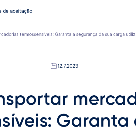
e de aceitação
cadorias termossensíveis: Garanta a segurança da sua carga utiliz
12.7.2023
nsportar mercad
síveis: Garanta