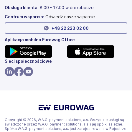
karcie)
w
nowej
Obsługa klienta:
8:00 - 17:00 w dni robocze
karcie)
Centrum wsparcia:
Odwiedź nasze wsparcie
+
48 22 223 02 00
Aplikacja mobilna Eurowag Office
(otwiera
(otwiera
Sieci społecznościowe
się
się
w
w
(otwiera
(otwiera
(otwiera
nowej
nowej
się
się
się
karcie)
karcie)
w
w
w
nowej
nowej
nowej
karcie)
karcie)
karcie)
Copyright © 2026, W.A.G. payment solutions, a.s. Wszystkie usługi są
świadczone przez W.A.G. payment solutions, a.s. i jej spółki zależne.
Spółka W.A.G. payment solutions, a.s. jest zarejestrowana w Rejestrze