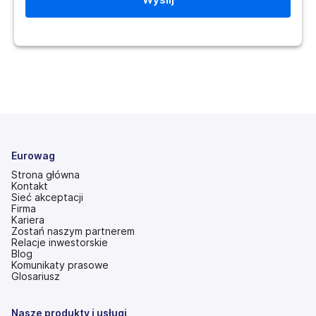
Eurowag
Strona główna
Kontakt
Sieć akceptacji
Firma
Kariera
Zostań naszym partnerem
Relacje inwestorskie
(otwiera
Blog
się
Komunikaty prasowe
w
Glosariusz
nowej
karcie)
Nasze produkty i usługi