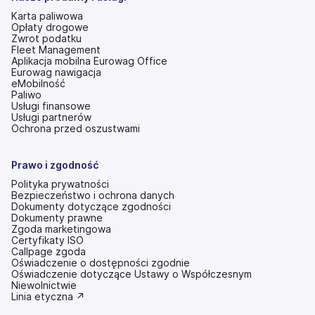
Karta paliwowa
Opłaty drogowe
Zwrot podatku
Fleet Management
Aplikacja mobilna Eurowag Office
Eurowag nawigacja
eMobilność
Paliwo
Usługi finansowe
Usługi partnerów
Ochrona przed oszustwami
Prawo i zgodność
Polityka prywatności
Bezpieczeństwo i ochrona danych
Dokumenty dotyczące zgodności
Dokumenty prawne
Zgoda marketingowa
Certyfikaty ISO
Callpage zgoda
Oświadczenie o dostępności zgodnie
(otwiera
Oświadczenie dotyczące Ustawy o Współczesnym
się
Niewolnictwie
w
(otwiera
Linia etyczna ↗
nowej
się