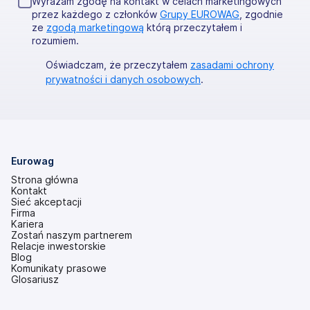
Wyrażam zgodę na kontakt w celach marketingowych
przez każdego z członków
Grupy EUROWAG
, zgodnie
ze
zgodą marketingową
którą przeczytałem i
rozumiem.
Oświadczam, że przeczytałem
zasadami ochrony
prywatności i danych osobowych
.
Eurowag
Strona główna
Kontakt
Sieć akceptacji
Firma
Kariera
Zostań naszym partnerem
Relacje inwestorskie
(otwiera
Blog
się
Komunikaty prasowe
w
Glosariusz
nowej
karcie)