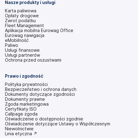
Nasze produkty i usługi
Karta paliwowa
Opłaty drogowe
Zwrot podatku
Fleet Management
Aplikacja mobilna Eurowag Office
Eurowag nawigacja
eMobilność
Paliwo
Usługi finansowe
Usługi partnerów
Ochrona przed oszustwami
Prawo i zgodność
Polityka prywatności
Bezpieczeństwo i ochrona danych
Dokumenty dotyczące zgodności
Dokumenty prawne
Zgoda marketingowa
Certyfikaty ISO
Callpage zgoda
Oświadczenie o dostępności zgodnie
(otwiera
Oświadczenie dotyczące Ustawy o Współczesnym
się
Niewolnictwie
w
(otwiera
Linia etyczna ↗