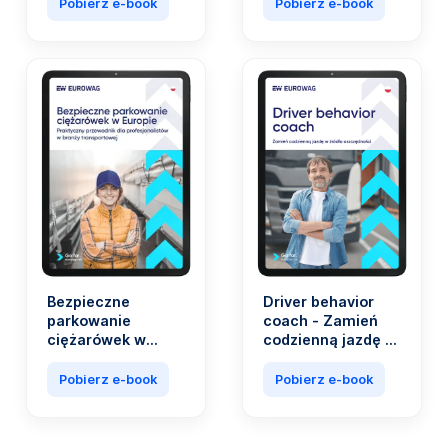
musi być
paliwa stanowią
Pobierz e-book
Pobierz e-book
skomplikowane.
nawet 40 proc.
wszystkich
wydatków firm z
branży
transportowej.
Bezpieczne
Driver behavior
parkowanie
coach - Zamień
ciężarówek w
codzienną jazdę w
Europie.
źródło
Praktyczny
oszczędności
Pobierz e-book
Pobierz e-book
przewodnik dla
profesjonalistów
w branży