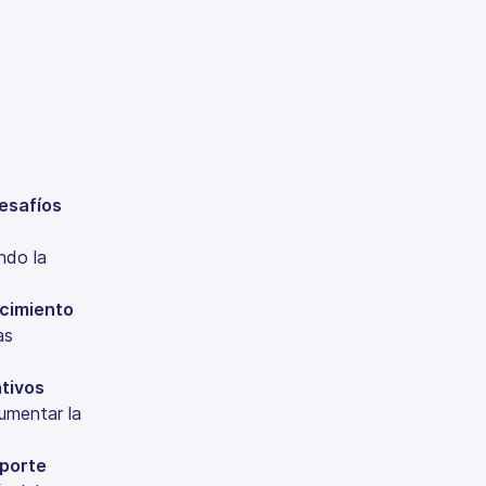
desafíos
ndo la
ecimiento
as
ativos
umentar la
sporte