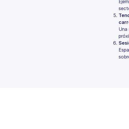
Ejem
sect
Tend
carr
Una 
próx
Sesi
Espa
sobr