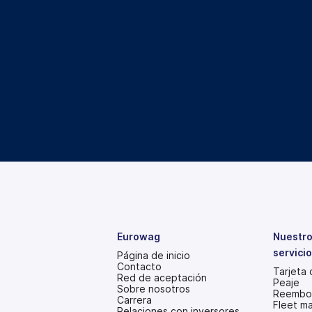
Eurowag
Nuestro
servici
Página de inicio
Contacto
Tarjeta
Red de aceptación
Peaje
Sobre nosotros
Reembol
Carrera
Fleet m
Relaciones con inversores