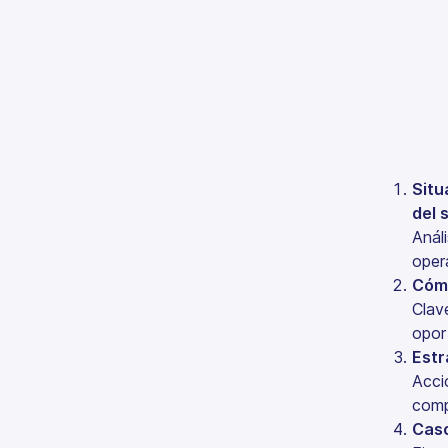
Situ
del 
Anál
oper
Cómo
Clav
opor
Estr
Acci
comp
Caso