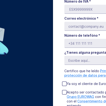
Número de IVA *
Correo electrónico *
Número de telefóno *
¿Tienes alguna pregunt
Certifico que he leído
Pri
protección de datos pers
Ya soy el cliente de Eur
Acepto ser contactado p
Grupo EUROWAG
con fin
con el
Consentimiento d
entiendo.