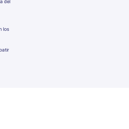
a del
n los
batir