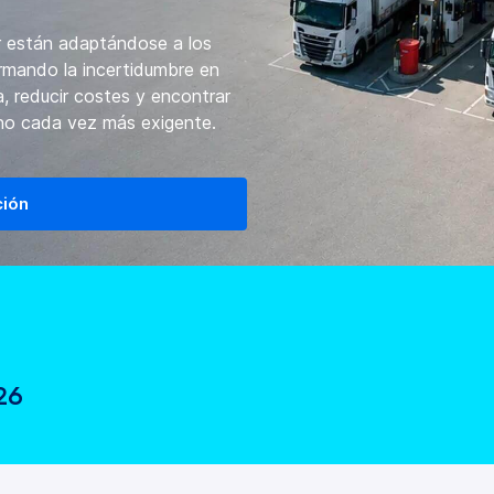
 están adaptándose a los
rmando la incertidumbre en
a, reducir costes y encontrar
rno cada vez más exigente.
ción
26