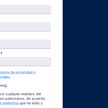
a?
ncipios de privacidad y 
onales.
owag.
or cualquier miembro del
es publicitarios, de acuerdo
e marketing
que he leído y