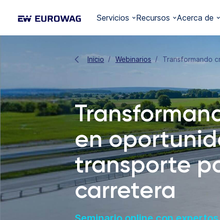
Servicios
Recursos
Acerca de
Inicio
Webinarios
Transformando cri
Transformand
en oportunid
transporte p
carretera
Seminario online con expertos