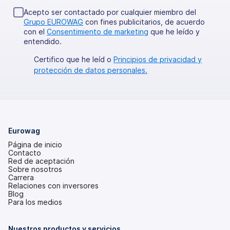
Acepto ser contactado por cualquier miembro del
Grupo EUROWAG
con fines publicitarios, de acuerdo
con el
Consentimiento de marketing
que he leído y
entendido.
Certifico que he leíd o
Principios de privacidad y
protección de datos personales.
Eurowag
Página de inicio
Contacto
Red de aceptación
Sobre nosotros
Carrera
Relaciones con inversores
(se
Blog
abre
Para los medios
en
una
pestaña
Nuestros productos y servicios