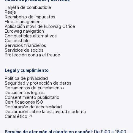
nueva)
Tarjeta de combustible
Peaje
Reembolso de impuestos
Fleet management
Aplicación móvil de Eurowag Office
Eurowag navigation
Combustibles alternativos
Combustible
Servicios financieros
Servicios de socios
Protección contra el fraude
Legal y cumplimiento
Política de privacidad
Seguridad y protección de datos
Documentos de cumplimiento
Documentos legales
Consentimiento publicitario
Certificaciones ISO
Declaración de accesibilidad
(se
Declaración sobre la esclavitud moderna
abre
(se
Canal ético ↗
en
abre
una
en
pestaña
una
Servicio de atención al cliente en español:
De 9:00 a 18:00,