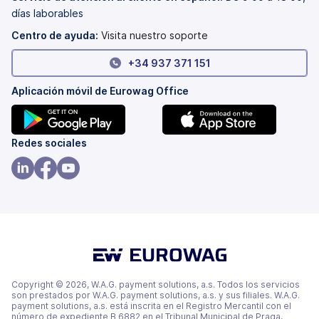
nueva)
pestaña
días laborables
nueva)
Centro de ayuda:
Visita nuestro soporte
+34 937 371 151
Aplicación móvil de Eurowag Office
(se
(se
Redes sociales
abre
abre
en
en
(se
(se
(se
una
una
abre
abre
abre
pestaña
pestaña
en
en
en
nueva)
nueva)
una
una
una
pestaña
pestaña
pestaña
nueva)
nueva)
nueva)
Copyright © 2026, W.A.G. payment solutions, a.s. Todos los servicios
son prestados por W.A.G. payment solutions, a.s. y sus filiales. W.A.G.
payment solutions, a.s. está inscrita en el Registro Mercantil con el
número de expediente B 6882 en el Tribunal Municipal de Praga,