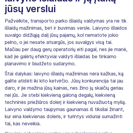
jūsų verslui
Pažvelkite, transporto parko išlaidų valdymas yra ne tik
išlaidų mažinimas, bet ir buvimas versle. Laivyno išlaidos
suvalgo didžiąją dalį jūsų pajamų, kol nematote jokio
pelno, o jei nesate atsargūs, jos suvalgys visą tai.
Mačiau per daug gerų operatorių eiti pagal, nes jie manė,
kad jie galėtų efektyviai valdyti išlaidas be tinkamo
planavimo ir biudžeto sudarymo.
Štai dalykas: laivyno išlaidų mažinimas nėra kažkas, ką
galite atidėti iki kito ketvirčio. Jūsų konkurencija tai jau
daro, ir jie mažina jūsų kainas, nes žino jų skaičių geriau
nei jūs. Jie stebi kiekvieną galoną degalų, kiekvieną
techninės priežiūros dolerį ir kiekvieną nuvažiuotą mylią.
Laivyno valdymo taupymas gaunamas iš tiksliai žinant,
kur eina kiekvienas doleris, ir turintys viduriai sumažinti
tai, kas neveikia.