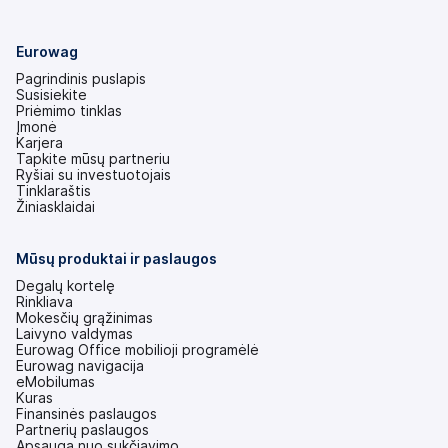
Eurowag
Pagrindinis puslapis
Susisiekite
Priėmimo tinklas
Įmonė
Karjera
Tapkite mūsų partneriu
Ryšiai su investuotojais
(atsidaro
Tinklaraštis
naujame
Žiniasklaidai
skirtuke)
Mūsų produktai ir paslaugos
Degalų kortelę
Rinkliava
Mokesčių grąžinimas
Laivyno valdymas
Eurowag Office mobilioji programėlė
Eurowag navigacija
eMobilumas
Kuras
Finansinės paslaugos
Partnerių paslaugos
Apsauga nuo sukčiavimo