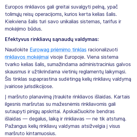
Europos rinkliavos gali greitai suvalgyti pelną, ypač
tolimųjų reisų operacijoms, kurios kerta kelias šalis.
Kiekviena šalis turi savo unikalias sistemas, tarifus ir
mokėjimo būdus.
Efektyvus rinkliavų sąnaudų valdymas:
Naudokite
Eurowag priėmimo tinklas
racionalizuoti
rinkliavos mokėjimai
visoje Europoje. Viena sistema
tvarko kelias šalis, sumažindama administracinius galvos
skausmus ir užtikrindama vietinių reglamentų laikymąsi.
Šis tinklas supaprastina sudėtingą kelių rinkliavų valdymą
įvairiose jurisdikcijose.
Į maršruto planavimą įtraukite rinkliavos išlaidas. Kartais
ilgesnis maršrutas su mažesnėmis rinkliavomis gali
sutaupyti pinigų apskritai. Apskaičiuokite bendras
išlaidas — degalus, laiką ir rinkliavas — ne tik atstumą.
Pažangus kelių rinkliavų valdymas atsižvelgia į visus
maršruto kintamuosius.