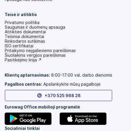
Teisė ir atitiktis
Privatumo politika
Saugumas ir duomenų apsauga
Atitikties dokumentai
Teisiniai dokumentai
Rinkodaros sutikimas
ISO sertifikatai
Pritaikymo neįgaliesiems pareiškimas
(atsidaro
Šiuolaikinis vergijos pareiškimas
naujame
(atsidaro
Pasitikėjimo linija ↗
skirtuke)
naujame
skirtuke)
Klientų aptarnavimas:
8:00-17:00 val. darbo dienomis
Pagalbos centras:
Apsilankykite mūsų pagalboje
+370 525 968 28
Eurowag Office mobilioji programėlė
(atsidaro
(atsidaro
Socialiniai tinklai