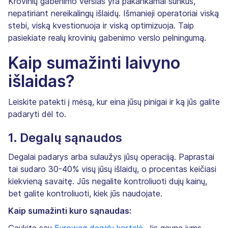
Krovinių gabenimo verslas yra pakankamai sunkus,
nepatiriant nereikalingų išlaidų. Išmanieji operatoriai viską
stebi, viską kvestionuoja ir viską optimizuoja. Taip
pasiekiate realų krovinių gabenimo verslo pelningumą.
Kaip sumažinti laivyno
išlaidas?
Leiskite patekti į mėsą, kur eina jūsų pinigai ir ką jūs galite
padaryti dėl to.
1. Degalų sąnaudos
Degalai padarys arba sulaužys jūsų operaciją. Paprastai
tai sudaro 30-40% visų jūsų išlaidų, o procentas keičiasi
kiekvieną savaitę. Jūs negalite kontroliuoti dujų kainų,
bet galite kontroliuoti, kiek jūs naudojate.
Kaip sumažinti kuro sąnaudas: