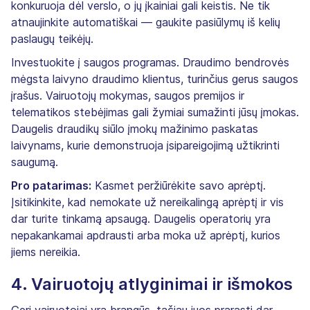
konkuruoja dėl verslo, o jų įkainiai gali keistis. Ne tik
atnaujinkite automatiškai — gaukite pasiūlymų iš kelių
paslaugų teikėjų.
Investuokite į saugos programas. Draudimo bendrovės
mėgsta laivyno draudimo klientus, turinčius gerus saugos
įrašus. Vairuotojų mokymas, saugos premijos ir
telematikos stebėjimas gali žymiai sumažinti jūsų įmokas.
Daugelis draudikų siūlo įmokų mažinimo paskatas
laivynams, kurie demonstruoja įsipareigojimą užtikrinti
saugumą.
Pro patarimas:
Kasmet peržiūrėkite savo aprėptį.
Įsitikinkite, kad nemokate už nereikalingą aprėptį ir vis
dar turite tinkamą apsaugą. Daugelis operatorių yra
nepakankamai apdrausti arba moka už aprėptį, kurios
jiems nereikia.
4. Vairuotojų atlyginimai ir išmokos