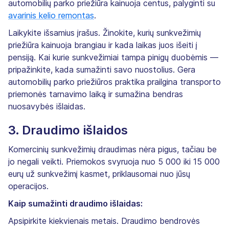
automobilių parko priežiūra kainuoja centus, palyginti su
avarinis kelio remontas
.
Laikykite išsamius įrašus. Žinokite, kurių sunkvežimių
priežiūra kainuoja brangiau ir kada laikas juos išeiti į
pensiją. Kai kurie sunkvežimiai tampa pinigų duobėmis —
pripažinkite, kada sumažinti savo nuostolius. Gera
automobilių parko priežiūros praktika prailgina transporto
priemonės tarnavimo laiką ir sumažina bendras
nuosavybės išlaidas.
3. Draudimo išlaidos
Komercinių sunkvežimių draudimas nėra pigus, tačiau be
jo negali veikti. Priemokos svyruoja nuo 5 000 iki 15 000
eurų už sunkvežimį kasmet, priklausomai nuo jūsų
operacijos.
Kaip sumažinti draudimo išlaidas:
Apsipirkite kiekvienais metais. Draudimo bendrovės