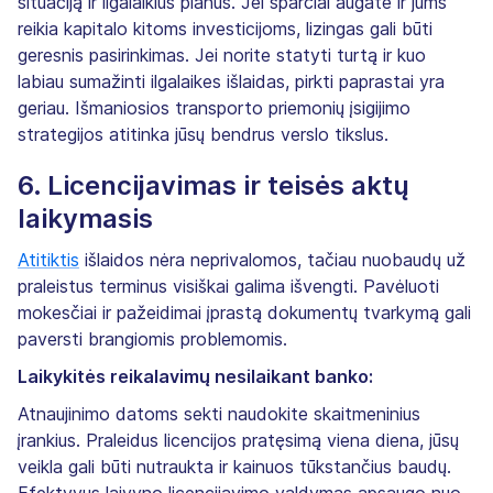
situaciją ir ilgalaikius planus. Jei sparčiai augate ir jums
reikia kapitalo kitoms investicijoms, lizingas gali būti
geresnis pasirinkimas. Jei norite statyti turtą ir kuo
labiau sumažinti ilgalaikes išlaidas, pirkti paprastai yra
geriau. Išmaniosios transporto priemonių įsigijimo
strategijos atitinka jūsų bendrus verslo tikslus.
6. Licencijavimas ir teisės aktų
laikymasis
Atitiktis
išlaidos nėra neprivalomos, tačiau nuobaudų už
praleistus terminus visiškai galima išvengti. Pavėluoti
mokesčiai ir pažeidimai įprastą dokumentų tvarkymą gali
paversti brangiomis problemomis.
Laikykitės reikalavimų nesilaikant banko:
Atnaujinimo datoms sekti naudokite skaitmeninius
įrankius. Praleidus licencijos pratęsimą viena diena, jūsų
veikla gali būti nutraukta ir kainuos tūkstančius baudų.