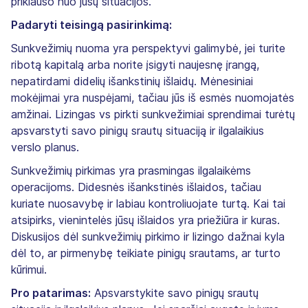
priklauso nuo jūsų situacijos.
Padaryti teisingą pasirinkimą:
Sunkvežimių nuoma yra perspektyvi galimybė, jei turite
ribotą kapitalą arba norite įsigyti naujesnę įrangą,
nepatirdami didelių išankstinių išlaidų. Mėnesiniai
mokėjimai yra nuspėjami, tačiau jūs iš esmės nuomojatės
amžinai. Lizingas vs pirkti sunkvežimiai sprendimai turėtų
apsvarstyti savo pinigų srautų situaciją ir ilgalaikius
verslo planus.
Sunkvežimių pirkimas yra prasmingas ilgalaikėms
operacijoms. Didesnės išankstinės išlaidos, tačiau
kuriate nuosavybę ir labiau kontroliuojate turtą. Kai tai
atsipirks, vienintelės jūsų išlaidos yra priežiūra ir kuras.
Diskusijos dėl sunkvežimių pirkimo ir lizingo dažnai kyla
dėl to, ar pirmenybę teikiate pinigų srautams, ar turto
kūrimui.
Pro patarimas:
Apsvarstykite savo pinigų srautų