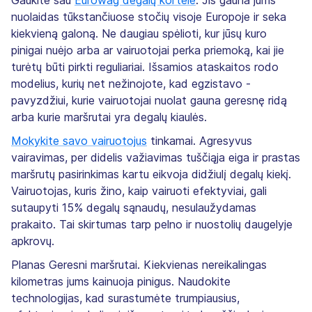
Gaukite sau
Eurowag degalų kortelė
. Jis gauna jums
nuolaidas tūkstančiuose stočių visoje Europoje ir seka
kiekvieną galoną. Ne daugiau spėlioti, kur jūsų kuro
pinigai nuėjo arba ar vairuotojai perka priemoką, kai jie
turėtų būti pirkti reguliariai. Išsamios ataskaitos rodo
modelius, kurių net nežinojote, kad egzistavo -
pavyzdžiui, kurie vairuotojai nuolat gauna geresnę ridą
arba kurie maršrutai yra degalų kiaulės.
Mokykite savo vairuotojus
tinkamai. Agresyvus
vairavimas, per didelis važiavimas tuščiąja eiga ir prastas
maršrutų pasirinkimas kartu eikvoja didžiulį degalų kiekį.
Vairuotojas, kuris žino, kaip vairuoti efektyviai, gali
sutaupyti 15% degalų sąnaudų, nesulaužydamas
prakaito. Tai skirtumas tarp pelno ir nuostolių daugelyje
apkrovų.
Planas Geresni maršrutai. Kiekvienas nereikalingas
kilometras jums kainuoja pinigus. Naudokite
technologijas, kad surastumėte trumpiausius,