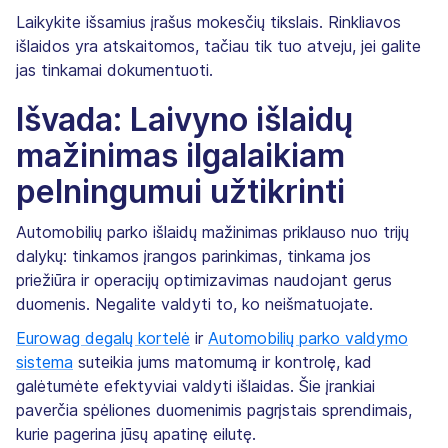
Laikykite išsamius įrašus mokesčių tikslais. Rinkliavos
išlaidos yra atskaitomos, tačiau tik tuo atveju, jei galite
jas tinkamai dokumentuoti.
Išvada: Laivyno išlaidų
mažinimas ilgalaikiam
pelningumui užtikrinti
Automobilių parko išlaidų mažinimas priklauso nuo trijų
dalykų: tinkamos įrangos parinkimas, tinkama jos
priežiūra ir operacijų optimizavimas naudojant gerus
duomenis. Negalite valdyti to, ko neišmatuojate.
Eurowag degalų kortelė
ir
Automobilių parko valdymo
sistema
suteikia jums matomumą ir kontrolę, kad
galėtumėte efektyviai valdyti išlaidas. Šie įrankiai
paverčia spėliones duomenimis pagrįstais sprendimais,
kurie pagerina jūsų apatinę eilutę.