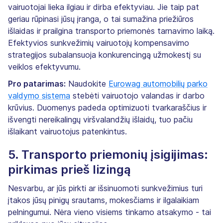
vairuotojai lieka ilgiau ir dirba efektyviau. Jie taip pat
geriau rūpinasi jūsų įranga, o tai sumažina priežiūros
išlaidas ir prailgina transporto priemonės tarnavimo laiką.
Efektyvios sunkvežimių vairuotojų kompensavimo
strategijos subalansuoja konkurencingą užmokestį su
veiklos efektyvumu.
Pro patarimas:
Naudokite
Eurowag automobilių parko
valdymo sistema
stebėti vairuotojo valandas ir darbo
krūvius. Duomenys padeda optimizuoti tvarkaraščius ir
išvengti nereikalingų viršvalandžių išlaidų, tuo pačiu
išlaikant vairuotojus patenkintus.
5. Transporto priemonių įsigijimas:
pirkimas prieš lizingą
Nesvarbu, ar jūs pirkti ar išsinuomoti sunkvežimius turi
įtakos jūsų pinigų srautams, mokesčiams ir ilgalaikiam
pelningumui. Nėra vieno visiems tinkamo atsakymo - tai