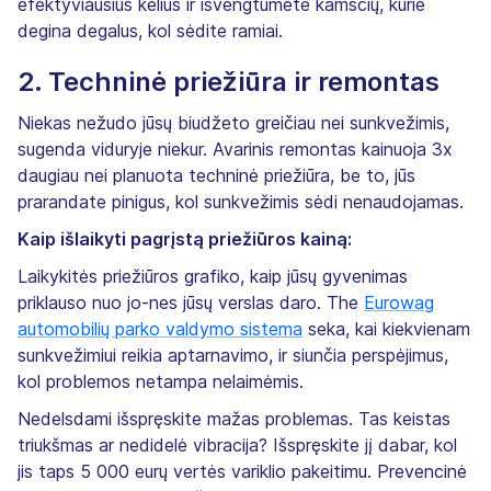
efektyviausius kelius ir išvengtumėte kamščių, kurie
degina degalus, kol sėdite ramiai.
2. Techninė priežiūra ir remontas
Niekas nežudo jūsų biudžeto greičiau nei sunkvežimis,
sugenda viduryje niekur. Avarinis remontas kainuoja 3x
daugiau nei planuota techninė priežiūra, be to, jūs
prarandate pinigus, kol sunkvežimis sėdi nenaudojamas.
Kaip išlaikyti pagrįstą priežiūros kainą:
Laikykitės priežiūros grafiko, kaip jūsų gyvenimas
priklauso nuo jo-nes jūsų verslas daro. The
Eurowag
automobilių parko valdymo sistema
seka, kai kiekvienam
sunkvežimiui reikia aptarnavimo, ir siunčia perspėjimus,
kol problemos netampa nelaimėmis.
Nedelsdami išspręskite mažas problemas. Tas keistas
triukšmas ar nedidelė vibracija? Išspręskite jį dabar, kol
jis taps 5 000 eurų vertės variklio pakeitimu. Prevencinė