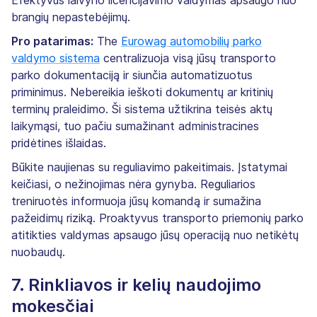
Efektyvus laivyno licencijavimo valdymas apsaugo nuo
brangių nepastebėjimų.
Pro patarimas:
The
Eurowag automobilių parko
valdymo sistema
centralizuoja visą jūsų transporto
parko dokumentaciją ir siunčia automatizuotus
priminimus. Nebereikia ieškoti dokumentų ar kritinių
terminų praleidimo. Ši sistema užtikrina teisės aktų
laikymąsi, tuo pačiu sumažinant administracines
pridėtines išlaidas.
Būkite naujienas su reguliavimo pakeitimais. Įstatymai
keičiasi, o nežinojimas nėra gynyba. Reguliarios
treniruotės informuoja jūsų komandą ir sumažina
pažeidimų riziką. Proaktyvus transporto priemonių parko
atitikties valdymas apsaugo jūsų operaciją nuo netikėtų
nuobaudų.
7. Rinkliavos ir kelių naudojimo
mokesčiai