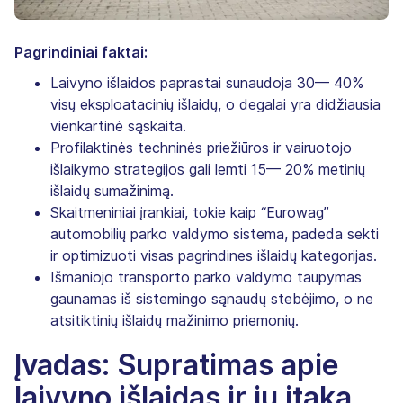
Pagrindiniai faktai:
Laivyno išlaidos paprastai sunaudoja 30— 40%
visų eksploatacinių išlaidų, o degalai yra didžiausia
vienkartinė sąskaita.
Profilaktinės techninės priežiūros ir vairuotojo
išlaikymo strategijos gali lemti 15— 20% metinių
išlaidų sumažinimą.
Skaitmeniniai įrankiai, tokie kaip “Eurowag”
automobilių parko valdymo sistema, padeda sekti
ir optimizuoti visas pagrindines išlaidų kategorijas.
Išmaniojo transporto parko valdymo taupymas
gaunamas iš sistemingo sąnaudų stebėjimo, o ne
atsitiktinių išlaidų mažinimo priemonių.
Įvadas: Supratimas apie
laivyno išlaidas ir jų įtaką