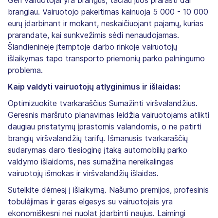
Geri vairuotojai yra brangūs, tačiau juos prarasti dar
brangiau. Vairuotojo pakeitimas kainuoja 5 000 - 10 000
eurų įdarbinant ir mokant, neskaičiuojant pajamų, kurias
prarandate, kai sunkvežimis sėdi nenaudojamas.
Šiandieninėje įtemptoje darbo rinkoje vairuotojų
išlaikymas tapo transporto priemonių parko pelningumo
problema.
Kaip valdyti vairuotojų atlyginimus ir išlaidas:
Optimizuokite tvarkaraščius Sumažinti viršvalandžius.
Geresnis maršruto planavimas leidžia vairuotojams atlikti
daugiau pristatymų įprastomis valandomis, o ne patirti
brangių viršvalandžių tarifų. Išmanusis tvarkaraščių
sudarymas daro tiesioginę įtaką automobilių parko
valdymo išlaidoms, nes sumažina nereikalingas
vairuotojų išmokas ir viršvalandžių išlaidas.
Sutelkite dėmesį į išlaikymą. Našumo premijos, profesinis
tobulėjimas ir geras elgesys su vairuotojais yra
ekonomiškesni nei nuolat įdarbinti naujus. Laimingi