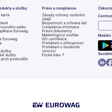
odukty a služby
Právo a compliance
Zákazni
 karta
Zásady ochrany osobních
Centrum
údajů
 daně
Bezpečnost a ochrana dat
vozového parku
Compliance informace
aplikace Eurowag
Právní dokumenty
Marketingový souhlas
Mobilní
e Eurowag
ISO certifikace
a
Prohlášení o přístupnosti
(se
Prohlášení o moderním
 služby
v
otroctví
(se
Sociální
ské služby
nových
(se
Etická linka ↗
 proti podvodům
záložkách)
v
v
nových
nových
záložkách)
(se
(se
záložk
v
v
nových
no
záložk
zá