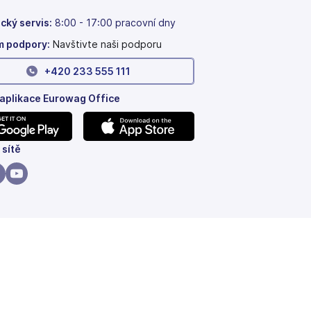
cký servis:
8:00 - 17:00 pracovní dny
 podpory:
Navštivte naši podporu
+420 233 555 111
 aplikace Eurowag Office
(se
 sítě
v
nových
(se
ách)
záložkách)
v
vých
nových
ách)
ložkách)
záložkách)