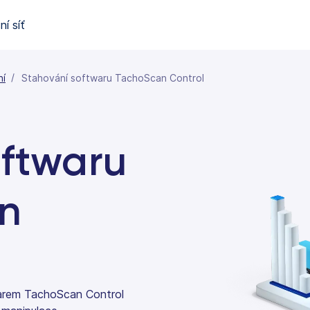
í síť
ní
Stahování softwaru TachoScan Control
oftwaru
n
warem TachoScan Control