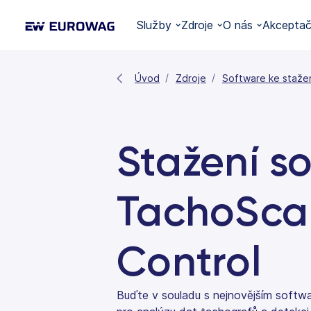
Služby
Zdroje
O nás
Akceptačn
Úvod
Zdroje
Software ke staže
Stažení s
TachoSca
Control
Buďte v souladu s nejnovějším soft