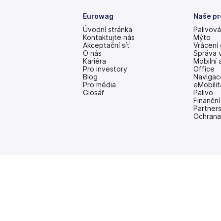
Eurowag
Naše pr
Úvodní stránka
Palivová
Kontaktujte nás
Mýto
Akceptační síť
Vrácení
O nás
Správa 
Kariéra
Mobilní 
Pro investory
Office
(se
Blog
Navigac
v
Pro média
eMobilit
nových
Glosář
Palivo
záložkách)
Finanční
Partner
Ochrana