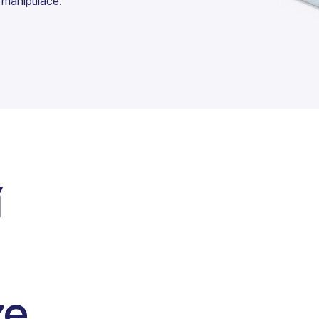
 manipulace.
í
ze