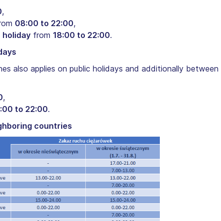
0
,
rom
08:00 to 22:00
,
 holiday
from
18:00 to 22:00
.
idays
nnes also applies on public holidays and additionally between
0
,
:00 to 22:00
.
ighboring countries