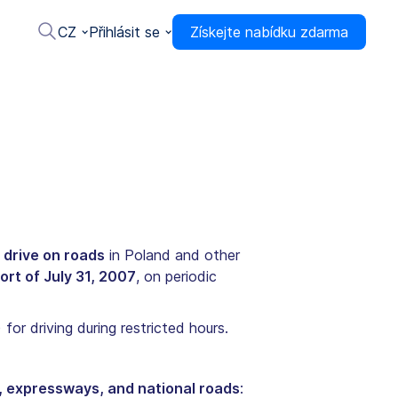
CZ
Přihlásit se
Získejte nabídku zdarma
 drive on roads
in Poland and other
ort of July 31, 2007
, on periodic
for driving during restricted hours.
 expressways, and national roads
: