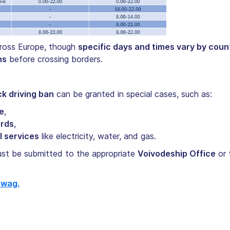
cross Europe, though
specific days and times vary by coun
ns
before crossing borders.
k driving ban
can be granted in special cases, such as:
fe
,
ards
,
l services
like electricity, water, and gas.
ust be submitted to the appropriate
Voivodeship Office
or 
owag.