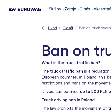
Služby
Zdroje
O nás
Akceptačn
Úvod
Glosář
Ban on truck overt
Ban on tr
What is the truck traffic ban?
The
truck traffic ban
is a regulatio
European countries. In Poland, this 
restrictions and bans on the movemen
Drivers can be fined
up to 500 PLN o
Truck driving ban in Poland
The law prohibits the movement of
t