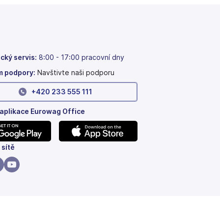
cký servis:
8:00 - 17:00 pracovní dny
 podpory:
Navštivte naši podporu
+420 233 555 111
 aplikace Eurowag Office
(se
 sítě
v
nových
(se
ách)
záložkách)
v
vých
nových
ách)
ložkách)
záložkách)