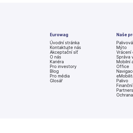
Eurowag
Naše pr
Úvodní stránka
Palivová
Kontaktujte nás
Mýto
Akceptační síť
Vrácení
O nás
Správa 
Kariéra
Mobilní 
Pro investory
Office
(se
Blog
Navigac
v
Pro média
eMobilit
nových
Glosář
Palivo
záložkách)
Finanční
Partner
Ochrana