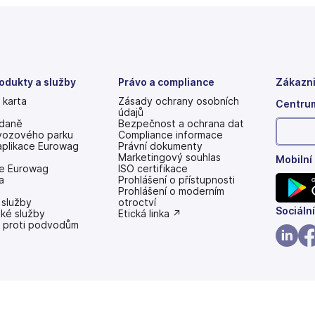
odukty a služby
Právo a compliance
Zákazni
 karta
Zásady ochrany osobních
Centrum
údajů
 daně
Bezpečnost a ochrana dat
vozového parku
Compliance informace
aplikace Eurowag
Právní dokumenty
Marketingový souhlas
Mobilní
e Eurowag
ISO certifikace
a
Prohlášení o přístupnosti
(se
Prohlášení o moderním
 služby
v
otroctví
(se
Sociální
ské služby
nových
(se
Etická linka ↗
 proti podvodům
záložkách)
v
v
nových
nových
záložkách)
(se
(se
záložk
v
v
nových
no
záložk
zá