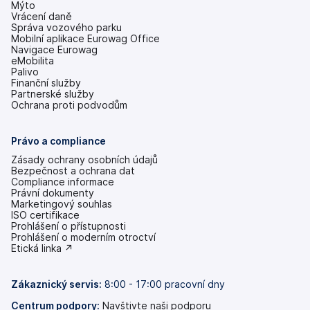
Mýto
Vrácení daně
Správa vozového parku
Mobilní aplikace Eurowag Office
Navigace Eurowag
eMobilita
Palivo
Finanční služby
Partnerské služby
Ochrana proti podvodům
Právo a compliance
Zásady ochrany osobních údajů
Bezpečnost a ochrana dat
Compliance informace
Právní dokumenty
Marketingový souhlas
ISO certifikace
Prohlášení o přístupnosti
(se
Prohlášení o moderním otroctví
v
(se
Etická linka ↗
nových
v
záložkách)
nových
záložkách)
Zákaznický servis:
8:00 - 17:00 pracovní dny
Centrum podpory:
Navštivte naši podporu