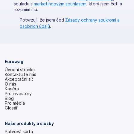
souladu s
marketingovým souhlasem
, který jsem četl a
rozumím mu.
Potvrzuji, že jsem četl
Zásady ochrany soukromí a
osobních údajů
.
Eurowag
Úvodní stránka
Kontaktujte nás
Akceptační síť
O nás
Kariéra
Pro investory
(se
Blog
v
Pro média
nových
Glosář
záložkách)
Naše produkty a služby
Palivová karta