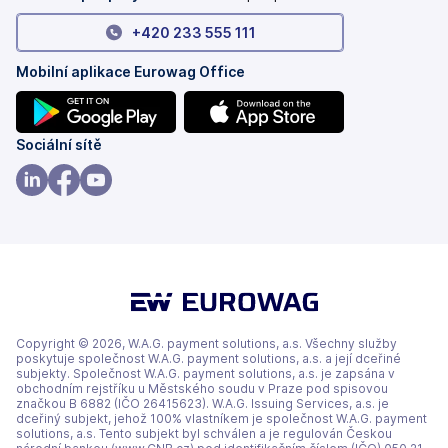
+420 233 555 111
Mobilní aplikace Eurowag Office
(se
(se
Sociální sítě
v
v
nových
nových
(se
(se
(se
záložkách)
záložkách)
v
v
v
nových
nových
nových
záložkách)
záložkách)
záložkách)
Copyright © 2026, W.A.G. payment solutions, a.s. Všechny služby
poskytuje společnost W.A.G. payment solutions, a.s. a její dceřiné
subjekty. Společnost W.A.G. payment solutions, a.s. je zapsána v
obchodním rejstříku u Městského soudu v Praze pod spisovou
značkou B 6882 (IČO 26415623). W.A.G. Issuing Services, a.s. je
dceřiný subjekt, jehož 100% vlastníkem je společnost W.A.G. payment
solutions, a.s. Tento subjekt byl schválen a je regulován Českou