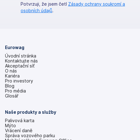
Potvrzuji, že jsem četl
Zásady ochrany soukromí a
osobních údajů
.
Eurowag
Úvodní stránka
Kontaktujte nás
Akceptační síť
O nás
Kariéra
Pro investory
(se
Blog
v
Pro média
nových
Glosář
záložkách)
Naše produkty a služby
Palivová karta
Mýto
Vrácení daně
Správa vozového parku