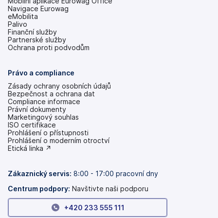
Mobilní aplikace Eurowag Office
Navigace Eurowag
eMobilita
Palivo
Finanční služby
Partnerské služby
Ochrana proti podvodům
Právo a compliance
Zásady ochrany osobních údajů
Bezpečnost a ochrana dat
Compliance informace
Právní dokumenty
Marketingový souhlas
ISO certifikace
Prohlášení o přístupnosti
(se
Prohlášení o moderním otroctví
v
(se
Etická linka ↗
nových
v
záložkách)
nových
záložkách)
Zákaznický servis:
8:00 - 17:00 pracovní dny
Centrum podpory:
Navštivte naši podporu
+420 233 555 111