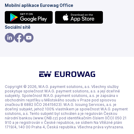
Mobilní aplikace Eurowag Office
(se
(se
Sociální sítě
v
v
nových
nových
(se
(se
(se
záložkách)
záložkách)
v
v
v
nových
nových
nových
záložkách)
záložkách)
záložkách)
Copyright © 2026, W.A.G. payment solutions, a.s. Všechny služby
poskytuje společnost W.A.G. payment solutions, a.s. a její dceřiné
subjekty. Společnost W.A.G. payment solutions, a.s. je zapsána v
obchodním rejstříku u Městského soudu v Praze pod spisovou
značkou B 6882 (IČO 26415623). W.A.G. Issuing Services, a.s. je
dceřiný subjekt, jehož 100% vlastníkem je společnost W.A.G. payment
solutions, a.s. Tento subjekt byl schválen a je regulován Českou
národní bankou (www.CNB.cz) pod identifikačním číslem (IČO) 050 21
910 a je registrován v České republice, se sídlem Na Vítězné pláni
1719/4, 140 00 Praha 4, Česká republika. Všechna práva vyhrazena.