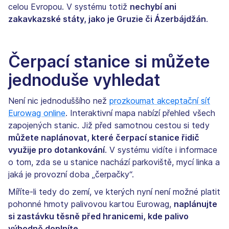
celou Evropou. V systému totiž
nechybí ani
zakavkazské státy, jako je Gruzie či Ázerbájdžán
.
Čerpací stanice si můžete
jednoduše vyhledat
Není nic jednoduššího než
prozkoumat akceptační síť
Eurowag online
. Interaktivní mapa nabízí přehled všech
zapojených stanic. Již před samotnou cestou si tedy
můžete naplánovat, které čerpací stanice řidič
využije pro dotankování
. V systému vidíte i informace
o tom, zda se u stanice nachází parkoviště, mycí linka a
jaká je provozní doba „čerpačky“.
Míříte-li tedy do zemí, ve kterých nyní není možné platit
pohonné hmoty palivovou kartou Eurowag,
naplánujte
si zastávku těsně před hranicemi, kde palivo
výhodně doplníte
.