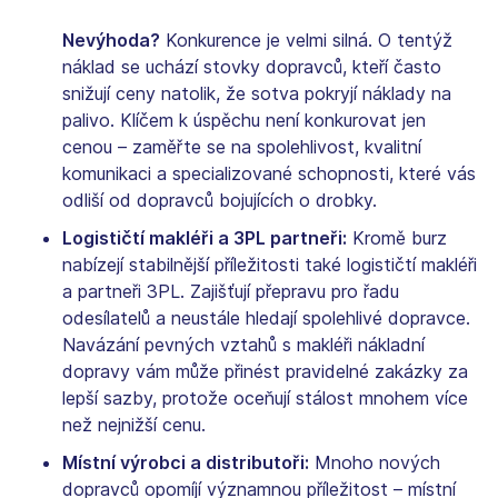
Nevýhoda?
Konkurence je velmi silná. O tentýž
náklad se uchází stovky dopravců, kteří často
snižují ceny natolik, že sotva pokryjí náklady na
palivo. Klíčem k úspěchu není konkurovat jen
cenou – zaměřte se na spolehlivost, kvalitní
komunikaci a specializované schopnosti, které vás
odliší od dopravců bojujících o drobky.
Logističtí makléři a 3PL partneři:
Kromě burz
nabízejí stabilnější příležitosti také logističtí makléři
a partneři 3PL. Zajišťují přepravu pro řadu
odesílatelů a neustále hledají spolehlivé dopravce.
Navázání pevných vztahů s makléři nákladní
dopravy vám může přinést pravidelné zakázky za
lepší sazby, protože oceňují stálost mnohem více
než nejnižší cenu.
Místní výrobci a distributoři:
Mnoho nových
dopravců opomíjí významnou příležitost – místní