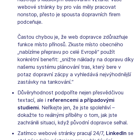
webové stránky by pro vás měly pracovat
nonstop, přesto je spousta dopravních firem
podceňuje.
Častou chybou je, že web dopravce zdůrazňuje
funkce místo přínosů. Zkuste místo obecného
„nabízíme přepravu po celé Evropě“ použít
konkrétní benefit: „snižte náklady na dopravu díky
našemu systému plánování tras, který bere v
potaz dopravní zácpy a vyhledává nejvýhodnější
zastávky na tankování.“
Důvěryhodnost podpoříte nejen přesvědčivou
textací, ale i
referencemi a případovými
studiemi
. Neříkejte jen, že jste spolehliví –
dokažte to reálnými příběhy o tom, jak jste
zachránili situaci, když původní dopravce selhal.
Zatímco webové stránky pracují 24/7,
LinkedIn
se