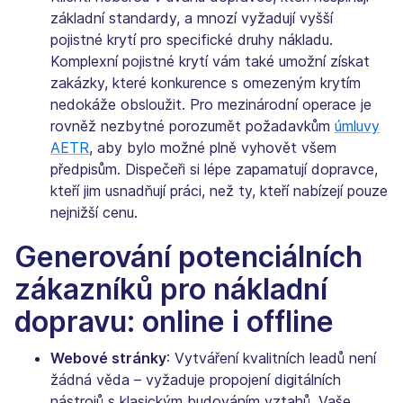
základní standardy, a mnozí vyžadují vyšší
pojistné krytí pro specifické druhy nákladu.
Komplexní pojistné krytí vám také umožní získat
zakázky, které konkurence s omezeným krytím
nedokáže obsloužit. Pro mezinárodní operace je
rovněž nezbytné porozumět požadavkům
úmluvy
AETR
, aby bylo možné plně vyhovět všem
předpisům. Dispečeři si lépe zapamatují dopravce,
kteří jim usnadňují práci, než ty, kteří nabízejí pouze
nejnižší cenu.
Generování potenciálních
zákazníků pro nákladní
dopravu: online i offline
Webové stránky
: Vytváření kvalitních leadů není
žádná věda – vyžaduje propojení digitálních
nástrojů s klasickým budováním vztahů. Vaše