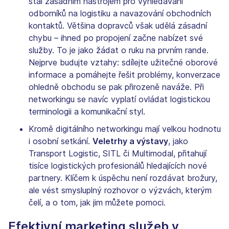
stal zásadním nástrojem pro vyhledávání
odborníků na logistiku a navazování obchodních
kontaktů. Většina dopravců však udělá zásadní
chybu – ihned po propojení začne nabízet své
služby. To je jako žádat o ruku na prvním rande.
Nejprve budujte vztahy: sdílejte užitečné oborové
informace a pomáhejte řešit problémy, konverzace
ohledně obchodu se pak přirozeně naváže. Při
networkingu se navíc vyplatí ovládat logistickou
terminologii a komunikační styl.
Kromě digitálního networkingu mají velkou hodnotu
i osobní setkání.
Veletrhy a výstavy
, jako
Transport Logistic, SITL či Multimodal, přitahují
tisíce logistických profesionálů hledajících nové
partnery. Klíčem k úspěchu není rozdávat brožury,
ale vést smysluplný rozhovor o výzvách, kterým
čelí, a o tom, jak jim můžete pomoci.
Efektivní marketing služeb v