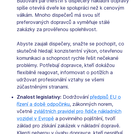
Budování partnerství s dispečery nákladní dopravy
spíše otevírá dveře ke spolupráci než k cenovým
válkám. Mnoho dispečerů má svou síť
preferovaných dopravců a vyměňuje stálé
zakázky za prověřenou spolehlivost.
Abyste zaujali dispečery, snažte se pochopit, co
skutečně hledají: konzistentní výkon, otevřenou
komunikaci a schopnost rychle řešit nečekané
problémy. Potřebují dopravce, kteří dokážou
flexibilně reagovat, informovat o potížích a
udržovat profesionální vztahy se všemi
zúčastněnými stranami.
Znalost legislativy:
Dodržování
předpisů EU o
řízení a době odpočinku
, zákonných norem,
včetně
zvláštních pravidel pro řidiče nákladních
vozidel v Evropě
a povinného pojištění, tvoří
základ pro získání zakázek v nákladní dopravě.
Klienti neberou v úvahu dopravce, kteří nesplňují