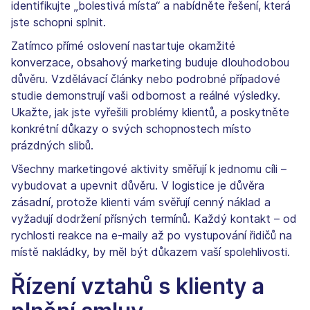
identifikujte „bolestivá místa“ a nabídněte řešení, která
jste schopni splnit.
Zatímco přímé oslovení nastartuje okamžité
konverzace, obsahový marketing buduje dlouhodobou
důvěru. Vzdělávací články nebo podrobné případové
studie demonstrují vaši odbornost a reálné výsledky.
Ukažte, jak jste vyřešili problémy klientů, a poskytněte
konkrétní důkazy o svých schopnostech místo
prázdných slibů.
Všechny marketingové aktivity směřují k jednomu cíli –
vybudovat a upevnit důvěru. V logistice je důvěra
zásadní, protože klienti vám svěřují cenný náklad a
vyžadují dodržení přísných termínů. Každý kontakt – od
rychlosti reakce na e-maily až po vystupování řidičů na
místě nakládky, by měl být důkazem vaší spolehlivosti.
Řízení vztahů s klienty a