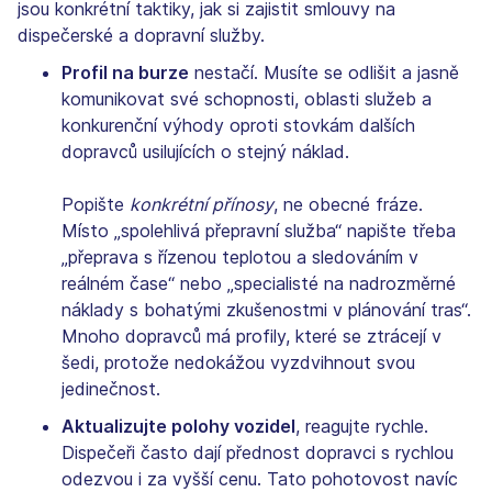
jsou konkrétní taktiky, jak si zajistit smlouvy na
dispečerské a dopravní služby.
Profil na burze
nestačí. Musíte se odlišit a jasně
komunikovat své schopnosti, oblasti služeb a
konkurenční výhody oproti stovkám dalších
dopravců usilujících o stejný náklad.
Popište
konkrétní přínosy
, ne obecné fráze.
Místo „spolehlivá přepravní služba“ napište třeba
„přeprava s řízenou teplotou a sledováním v
reálném čase“ nebo „specialisté na nadrozměrné
náklady s bohatými zkušenostmi v plánování tras“.
Mnoho dopravců má profily, které se ztrácejí v
šedi, protože nedokážou vyzdvihnout svou
jedinečnost.
Aktualizujte polohy vozidel
, reagujte rychle.
Dispečeři často dají přednost dopravci s rychlou
odezvou i za vyšší cenu. Tato pohotovost navíc