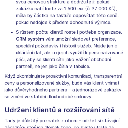
svou cenovou strukturu a dodržujte ji: pokud
zakázku nabídnete za 1 500 eur (či 37 000 Kč),
měla by částka na faktuře odpovídat této ceně,
pokud nedojde k předem dohodnuté výjimce.
S růstem počtu klientů roste i potřeba organizace.
CRM systém
vám umožní sledovat preference,
speciální požadavky i historii služeb. Nejde jen o
ukládání dat, ale i o jejich využití k personalizované
péči, aby se klienti cítili jako vážení obchodní
partneři, ne jen jako čísla v tabulce.
Když zkombinujete proaktivní komunikaci, transparentní
ceny a personalizované služby, bude vás klient vnímat
jako důvěryhodného partnera – a jednorázové zakázky
se změní ve stabilní dlouhodobé smlouvy.
Udržení klientů a rozšiřování sítě
Tady je důležitý poznatek z oboru – udržet si stávající
zákazníky stojí jen zlomek toho, co byste utratili za