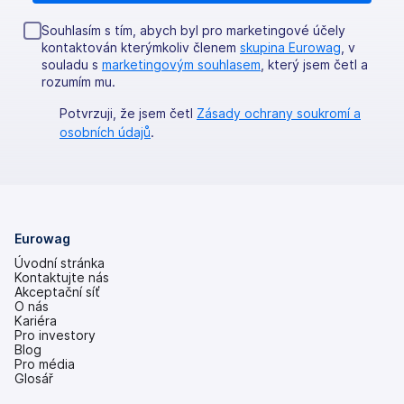
Souhlasím s tím, abych byl pro marketingové účely
kontaktován kterýmkoliv členem
skupina Eurowag
, v
souladu s
marketingovým souhlasem
, který jsem četl a
rozumím mu.
Potvrzuji, že jsem četl
Zásady ochrany soukromí a
osobních údajů
.
Eurowag
Úvodní stránka
Kontaktujte nás
Akceptační síť
O nás
Kariéra
Pro investory
(se
Blog
v
Pro média
nových
Glosář
záložkách)