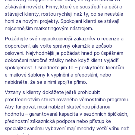
získávání nových. Firmy, které se soustředí na péči o
stávající klienty, rostou rychleji než ty, co se neustále
honí za novými projekty. Spokojení klienti se stávají
nejcennějším marketingovým nástrojem.
Požádejte své nejspokojenější zákazníky o recenze a
doporučení, ale volte správný okamžik a způsob
oslovení. Nejvhodnější je požádat hned po úspěšném
dokončení náročné zásilky nebo když klient vyjádří
spokojenost. Usnadněte jim to – poskytněte klientům
e-mailové šablony k vyplnění a přeposlání, nebo
nabídněte, že se s nimi spojíte přímo.
Vztahy s klienty dokážete ještě prohloubit
prostřednictvím strukturovaného věrnostního programu.
Aby fungoval, musí nabízet skutečnou přidanou
hodnotu – garantovaná kapacita v sezónních špičkách,
přednostní zákaznická podpora nebo přístup ke
specializovanému vybavení mají mnohdy větší váhu než