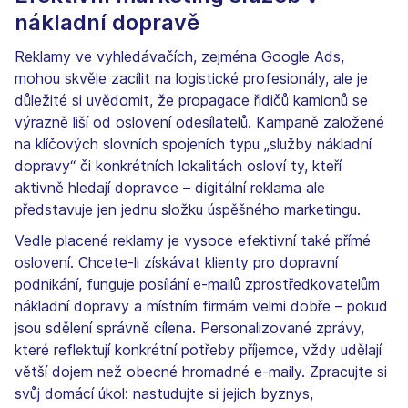
nákladní dopravě
Reklamy ve vyhledávačích, zejména Google Ads,
mohou skvěle zacílit na logistické profesionály, ale je
důležité si uvědomit, že propagace řidičů kamionů se
výrazně liší od oslovení odesílatelů. Kampaně založené
na klíčových slovních spojeních typu „služby nákladní
dopravy“ či konkrétních lokalitách osloví ty, kteří
aktivně hledají dopravce – digitální reklama ale
představuje jen jednu složku úspěšného marketingu.
Vedle placené reklamy je vysoce efektivní také přímé
oslovení. Chcete-li získávat klienty pro dopravní
podnikání, funguje posílání e-mailů zprostředkovatelům
nákladní dopravy a místním firmám velmi dobře – pokud
jsou sdělení správně cílena. Personalizované zprávy,
které reflektují konkrétní potřeby příjemce, vždy udělají
větší dojem než obecné hromadné e-maily. Zpracujte si
svůj domácí úkol: nastudujte si jejich byznys,