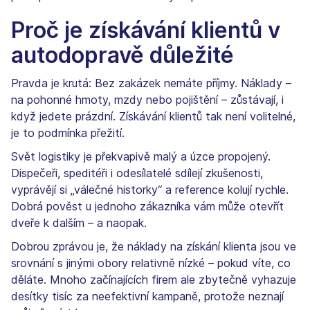
Proč je získávání klientů v
autodopravě důležité
Pravda je krutá: Bez zakázek nemáte příjmy. Náklady –
na pohonné hmoty, mzdy nebo pojištění – zůstávají, i
když jedete prázdní. Získávání klientů tak není volitelné,
je to podmínka přežití.
Svět logistiky je překvapivě malý a úzce propojený.
Dispečeři, speditéři i odesílatelé sdílejí zkušenosti,
vyprávějí si „válečné historky“ a reference kolují rychle.
Dobrá pověst u jednoho zákazníka vám může otevřít
dveře k dalším – a naopak.
Dobrou zprávou je, že náklady na získání klienta jsou ve
srovnání s jinými obory relativně nízké – pokud víte, co
děláte. Mnoho začínajících firem ale zbytečně vyhazuje
desítky tisíc za neefektivní kampaně, protože neznají