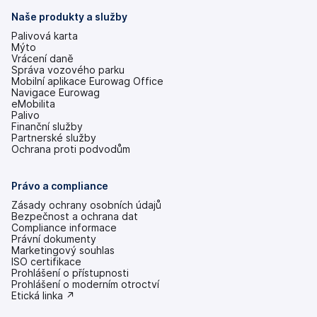
Naše produkty a služby
Palivová karta
Mýto
Vrácení daně
Správa vozového parku
Mobilní aplikace Eurowag Office
Navigace Eurowag
eMobilita
Palivo
Finanční služby
Partnerské služby
Ochrana proti podvodům
Právo a compliance
Zásady ochrany osobních údajů
Bezpečnost a ochrana dat
Compliance informace
Právní dokumenty
Marketingový souhlas
ISO certifikace
Prohlášení o přístupnosti
(se
Prohlášení o moderním otroctví
v
(se
Etická linka ↗
nových
v