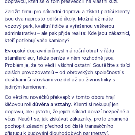
dopravců, kteří se o tom přesvědčili na vlastní kůži.
Založit firmu pro nákladní dopravu a získat platící klienty
jsou dva naprosto odlišné úkoly. Možná už máte
vozový park, kvalitní řidiče a vyřešenou veškerou
administrativu – ale pak přijde realita: Kde jsou zákazníci,
kteří potřebují vaše kamiony?
Evropský dopravní průmysl má roční obrat v řádu
stamiliard eur, takže peníze v něm rozhodně jsou.
Problém je, že to vědí i všichni ostatní. Soutěžíte s tisíci
dalších provozovatelů – od obrovských společností s
desítkami či stovkami vozidel až po živnostníky s
jediným kamionem.
Co většinu nováčků překvapí: v tomto oboru hrají
klíčovou roli
důvěra a vztahy
. Klienti si nekupují jen
dopravu, ale i jistotu, že jejich náklad dorazí bezpečně a
včas. Naučit se, jak získávat zákazníky, proto znamená
pochopit zásadní přechod od čistě transakčního
přístupu k budování dlouhodobých partnerství.