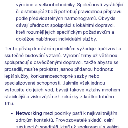
výrobce a velkoobchodníky. Společnosti vyrábějící
či distribuující zboží potřebují pravidelnou přepravu
podle předvídatelných harmonogramů. Obvykle
dávají přednost spolupráci s lokálními dopravci,
kteří rozumějí jejich specifickým požadavkům a
dokážou nabídnout individuální služby.
Tento přístup k místním podnikům vyžaduje trpělivost a
skutečné budování vztahů. Výrobní firmy už většinou
spolupracují s osvědčenými dopravci, takže abyste se
prosadili, musíte prokázat jasnou přidanou hodnotu:
lepší služby, konkurenceschopné sazby nebo
specializované schopnosti. Jakmile však jednou
vstoupíte do jejich vod, bývají takové vztahy mnohem
stabilnější a ziskovější než zakázky z krátkodobého
trhu.
Networking
mezi podniky patří k nejkvalitnějším
zdrojům kontaktů. Provozovatelé skladů, celní
zástupci či speditéři, kteří už spolupracují s vašimi