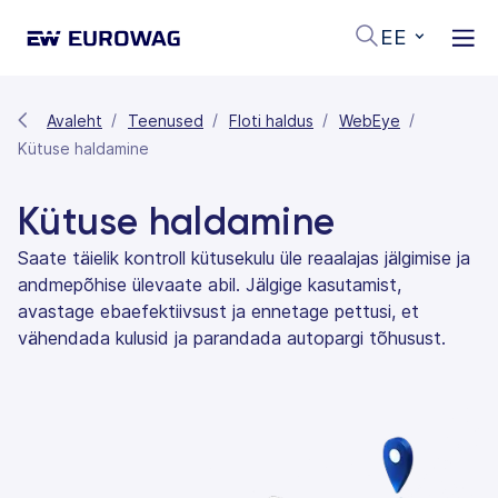
EE
Avaleht
Teenused
Floti haldus
WebEye
Kütuse haldamine
Kütuse haldamine
Saate täielik kontroll kütusekulu üle reaalajas jälgimise ja
andmepõhise ülevaate abil. Jälgige kasutamist,
avastage ebaefektiivsust ja ennetage pettusi, et
vähendada kulusid ja parandada autopargi tõhusust.