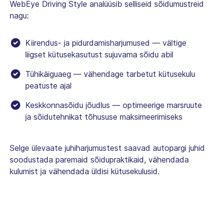
WebEye Driving Style analüüsib selliseid sõidumustreid
nagu:
Kiirendus- ja pidurdamisharjumused — vältige
liigset kütusekasutust sujuvama sõidu abil
Tühikäiguaeg — vähendage tarbetut kütusekulu
peatuste ajal
Keskkonnasõidu jõudlus — optimeerige marsruute
ja sõidutehnikat tõhususe maksimeerimiseks
Selge ülevaate juhiharjumustest saavad autopargi juhid
soodustada paremaid sõidupraktikaid, vähendada
kulumist ja vähendada üldisi kütusekulusid.