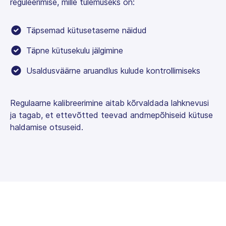
reguleerimise, mille tulemuseks on:
Täpsemad kütusetaseme näidud
Täpne kütusekulu jälgimine
Usaldusväärne aruandlus kulude kontrollimiseks
Regulaarne kalibreerimine aitab kõrvaldada lahknevusi
ja tagab, et ettevõtted teevad andmepõhiseid kütuse
haldamise otsuseid.