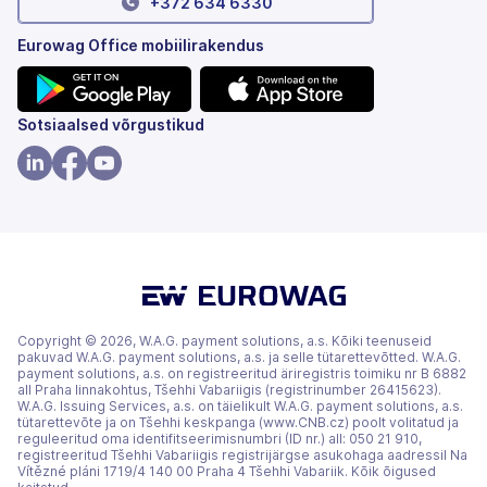
+372 634 6330
Eurowag Office mobiilirakendus
(avaneb
(avaneb
Sotsiaalsed võrgustikud
uuel
uuel
vahekaardil)
vahekaardil)
(avaneb
(avaneb
(avaneb
uuel
uuel
uuel
vahekaardil)
vahekaardil)
vahekaardil)
Copyright © 2026, W.A.G. payment solutions, a.s. Kõiki teenuseid
pakuvad W.A.G. payment solutions, a.s. ja selle tütarettevõtted. W.A.G.
payment solutions, a.s. on registreeritud äriregistris toimiku nr B 6882
all Praha linnakohtus, Tšehhi Vabariigis (registrinumber 26415623).
W.A.G. Issuing Services, a.s. on täielikult W.A.G. payment solutions, a.s.
tütarettevõte ja on Tšehhi keskpanga (www.CNB.cz) poolt volitatud ja
reguleeritud oma identifitseerimisnumbri (ID nr.) all: 050 21 910,
registreeritud Tšehhi Vabariigis registrijärgse asukohaga aadressil Na
Vítězné pláni 1719/4 140 00 Praha 4 Tšehhi Vabariik. Kõik õigused