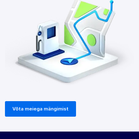
Võta meiega mängimist