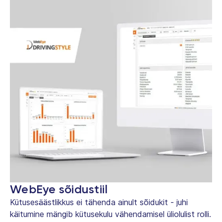
WebEye sõidustiil
Kütusesäästlikkus ei tähenda ainult sõidukit - juhi
käitumine mängib kütusekulu vähendamisel üliolulist rolli.