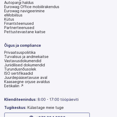
Autopargi haldus
Eurowag Office mobiilirakendus
Eurowag navigeerimine
eMobiilsus
Kütus
Finantsteenused
Partnerteenused
Pettustevastane kaitse
Õigus ja compliance
Privaatsuspoliitika
Turvalisus ja andmekaitse
Vastavusdokumendid
Juriidilised dokumendid
Turundusnõusolek
ISO sertifikaadid
Juurdepääsetavuse aval
(avaneb
Kaasaegne orjuse avaldus
uuel
(avaneb
Eetikaliin ↗
vahekaardil)
uuel
vahekaardil)
Klienditeenindus:
8:00 - 17:00 tööpäeviti
Tugikeskus:
Külastage meie tuge