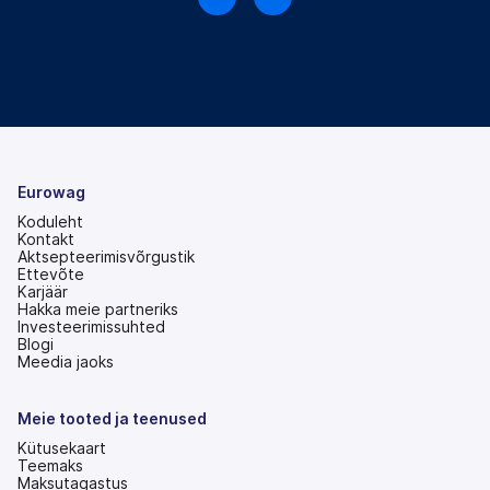
Eurowag
Koduleht
Kontakt
Aktsepteerimisvõrgustik
Ettevõte
Karjäär
Hakka meie partneriks
Investeerimissuhted
(avaneb
Blogi
uuel
Meedia jaoks
vahekaardil)
Meie tooted ja teenused
Kütusekaart
Teemaks
Maksutagastus