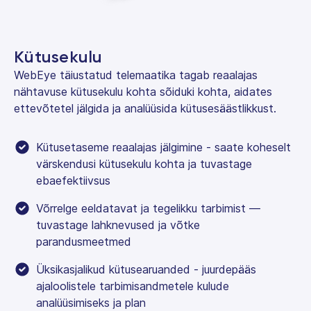
Kütusekulu
WebEye täiustatud telemaatika tagab reaalajas
nähtavuse kütusekulu kohta sõiduki kohta, aidates
ettevõtetel jälgida ja analüüsida kütusesäästlikkust.
Kütusetaseme reaalajas jälgimine - saate koheselt
värskendusi kütusekulu kohta ja tuvastage
ebaefektiivsus
Võrrelge eeldatavat ja tegelikku tarbimist —
tuvastage lahknevused ja võtke
parandusmeetmed
Üksikasjalikud kütusearuanded - juurdepääs
ajaloolistele tarbimisandmetele kulude
analüüsimiseks ja plan