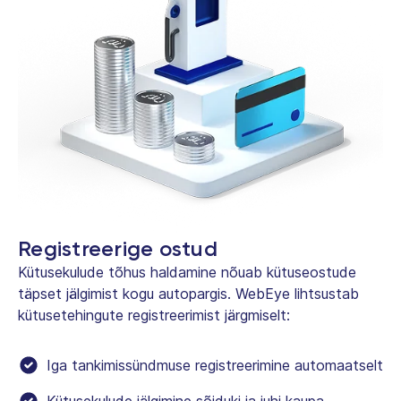
Registreerige ostud
Kütusekulude tõhus haldamine nõuab kütuseostude
täpset jälgimist kogu autopargis. WebEye lihtsustab
kütusetehingute registreerimist järgmiselt:
Iga tankimissündmuse registreerimine automaatselt
Kütusekulude jälgimine sõiduki ja juhi kaupa