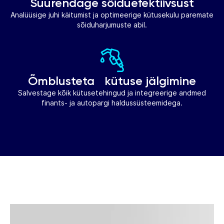
Suurendage sõiduefektiivsust
Analüüsige juhi käitumist ja optimeerige kütusekulu paremate
sõiduharjumuste abil.
Õmblusteta kütuse jälgimine
Salvestage kõik kütusetehingud ja integreerige andmed
finants- ja autopargi haldussüsteemidega.