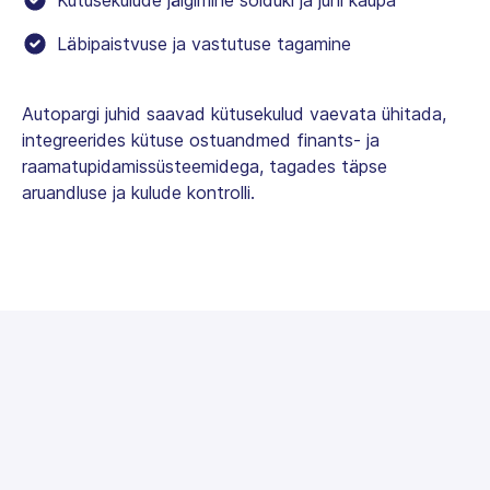
Läbipaistvuse ja vastutuse tagamine
Autopargi juhid saavad kütusekulud vaevata ühitada,
integreerides kütuse ostuandmed finants- ja
raamatupidamissüsteemidega, tagades täpse
aruandluse ja kulude kontrolli.