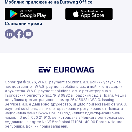
Мобилно приложение на Eurowag Office
(това
(това
Социални мрежи
е
е
в
в
(това
(това
(това
нов
нов
е
е
е
раздел)
раздел)
в
в
в
нов
нов
нов
раздел)
раздел)
раздел)
Copyright © 2026, W.A.G. payment solutions, a.s. Всички услуги се
предоставят от W.A.G. payment solutions, a.s. и нейните дъщерни
дружества. W.A.G. payment solutions, a.s. е регистрирана в
Търговския регистър под № В 6882 в Градския съд в Прага, Чешка
република (регистрационен номер 26415623). W.A.G. Issuing
Services, a.s. е дъщерно дружество, изцяло притежавано от W.A.G.
payment solutions, a.s., и е оторизирано и регулирано от Чешката
национална банка (www.CNB.cz) под нейния идентификационен
номер (ID no.): 050 21 910, регистрирана в Чешката република със
седалище на адрес Na Vítězné pláni 1719/4 140 00 Прага 4 Чешка
република. Всички права запазени.