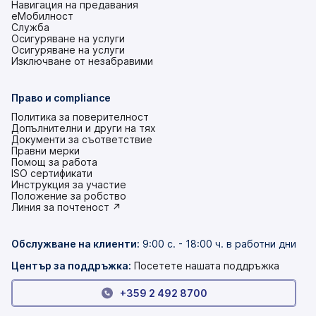
Навигация на предавания
еМобилност
Служба
Осигуряване на услуги
Осигуряване на услуги
Изключване от незабравими
Право и compliance
Политика за поверителност
Допълнителни и други на тях
Документи за съответствие
Правни мерки
Помощ за работа
ISO сертификати
Инструкция за участие
(това
Положение за робство
е
(това
Линия за почтеност ↗
в
е
нов
в
раздел)
нов
Обслужване на клиенти
:
9:00 с. - 18:00 ч. в работни дни
раздел)
Център за поддръжка:
Посетете нашата поддръжка
+359 2 492 8700