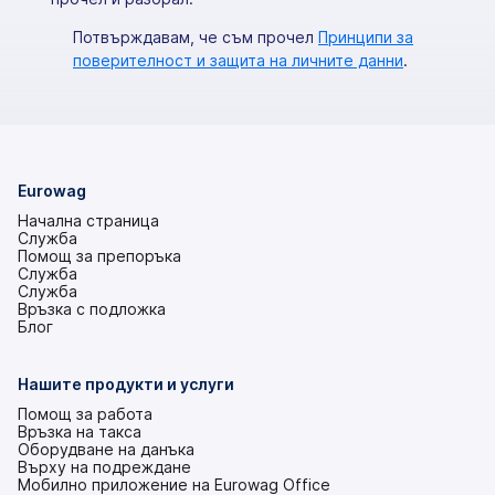
Потвърждавам, че съм прочел
Принципи за
поверителност и защита на личните данни
.
Eurowag
Начална страница
Служба
Помощ за препоръка
Служба
Служба
Връзка с подложка
(това
Блог
е
в
нов
Нашите продукти и услуги
раздел)
Помощ за работа
Връзка на такса
Оборудване на данъка
Върху на подреждане
Мобилно приложение на Eurowag Office