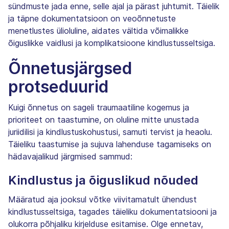
sündmuste jada enne, selle ajal ja pärast juhtumit. Täielik
ja täpne dokumentatsioon on veoõnnetuste
menetlustes ülioluline, aidates vältida võimalikke
õiguslikke vaidlusi ja komplikatsioone kindlustusseltsiga.
Õnnetusjärgsed
protseduurid
Kuigi õnnetus on sageli traumaatiline kogemus ja
prioriteet on taastumine, on oluline mitte unustada
juriidilisi ja kindlustuskohustusi, samuti tervist ja heaolu.
Täieliku taastumise ja sujuva lahenduse tagamiseks on
hädavajalikud järgmised sammud:
Kindlustus ja õiguslikud nõuded
Määratud aja jooksul võtke viivitamatult ühendust
kindlustusseltsiga, tagades täieliku dokumentatsiooni ja
olukorra põhjaliku kirjelduse esitamise. Olge ennetav,