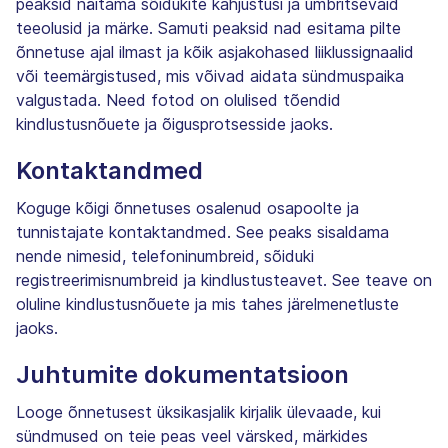
peaksid näitama sõidukite kahjustusi ja ümbritsevaid
teeolusid ja märke. Samuti peaksid nad esitama pilte
õnnetuse ajal ilmast ja kõik asjakohased liiklussignaalid
või teemärgistused, mis võivad aidata sündmuspaika
valgustada. Need fotod on olulised tõendid
kindlustusnõuete ja õigusprotsesside jaoks.
Kontaktandmed
Koguge kõigi õnnetuses osalenud osapoolte ja
tunnistajate kontaktandmed. See peaks sisaldama
nende nimesid, telefoninumbreid, sõiduki
registreerimisnumbreid ja kindlustusteavet. See teave on
oluline kindlustusnõuete ja mis tahes järelmenetluste
jaoks.
Juhtumite dokumentatsioon
Looge õnnetusest üksikasjalik kirjalik ülevaade, kui
sündmused on teie peas veel värsked, märkides