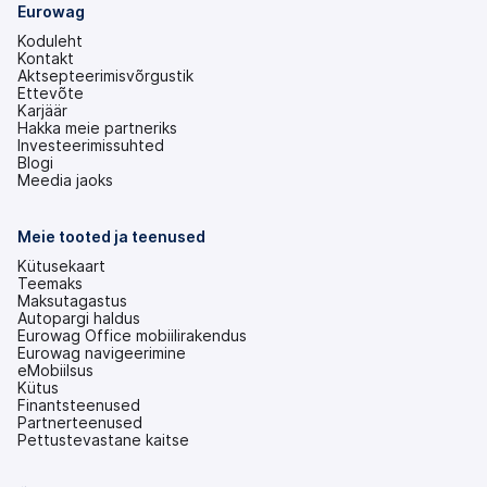
Eurowag
Koduleht
Kontakt
Aktsepteerimisvõrgustik
Ettevõte
Karjäär
Hakka meie partneriks
Investeerimissuhted
(avaneb
Blogi
uuel
Meedia jaoks
vahekaardil)
Meie tooted ja teenused
Kütusekaart
Teemaks
Maksutagastus
Autopargi haldus
Eurowag Office mobiilirakendus
Eurowag navigeerimine
eMobiilsus
Kütus
Finantsteenused
Partnerteenused
Pettustevastane kaitse