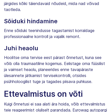
järgides kõiki täiendavaid nõudeid, mida nad võivad
taotleda.
Sõiduki hindamine
Enne sõiduki teenindusse tagastamist korraldage
professionaalne kontroll ja vajalik remont.
Juhi heaolu
Hoolitse oma tervise eest pärast õnnetust, kuna see
võib olla traumaatiline kogemus. Eelistage oma füüsilist
ja vaimset heaolu, planeerides enne tavapäraste
ülesannete jätkamist tervisekontrolli, otsides
psühholoogilist tuge ja tagades piisava puhkuse.
Ettevalmistus on võti
Kuigi õnnetusi ei saa alati ära hoida, võib ettevalmistus
teie reageerimist oluliselt parandada. Eurowag autopargi