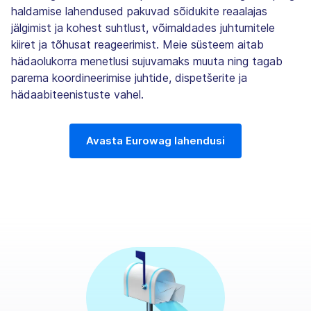
haldamise lahendused pakuvad sõidukite reaalajas
jälgimist ja kohest suhtlust, võimaldades juhtumitele
kiiret ja tõhusat reageerimist. Meie süsteem aitab
hädaolukorra menetlusi sujuvamaks muuta ning tagab
parema koordineerimise juhtide, dispetšerite ja
hädaabiteenistuste vahel.
Avasta Eurowag lahendusi