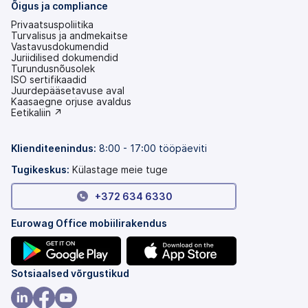
Õigus ja compliance
Privaatsuspoliitika
Turvalisus ja andmekaitse
Vastavusdokumendid
Juriidilised dokumendid
Turundusnõusolek
ISO sertifikaadid
Juurdepääsetavuse aval
(avaneb
Kaasaegne orjuse avaldus
uuel
(avaneb
Eetikaliin ↗
vahekaardil)
uuel
vahekaardil)
Klienditeenindus:
8:00 - 17:00 tööpäeviti
Tugikeskus:
Külastage meie tuge
+372 634 6330
Eurowag Office mobiilirakendus
(avaneb
(avaneb
Sotsiaalsed võrgustikud
uuel
uuel
vahekaardil)
vahekaardil)