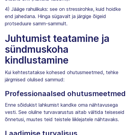
4) Jääge rahulikuks: see on stressirohke, kuid hoidke
end jahedana. Hinga sügavalt ja järgige õigeid
protseduure samm-sammult.
Juhtumist teatamine ja
sündmuskoha
kindlustamine
Kui kehtestatakse kohesed ohutusmeetmed, tehke
järgmised olulised sammud:
Professionaalsed ohutusmeetmed
Enne sõidukist lahkumist kandke oma nähtavusega
vesti. See oluline turvavarustus aitab vältida teiseseid
õnnetusi, muutes teid teistele liiklejatele nähtavaks.
Laadimise turvalisus