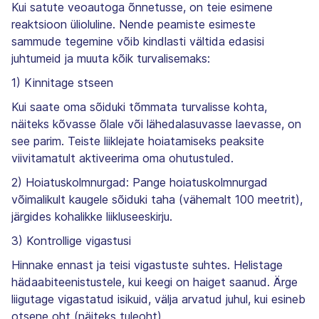
Kui satute veoautoga õnnetusse, on teie esimene
reaktsioon ülioluline. Nende peamiste esimeste
sammude tegemine võib kindlasti vältida edasisi
juhtumeid ja muuta kõik turvalisemaks:
1) Kinnitage stseen
Kui saate oma sõiduki tõmmata turvalisse kohta,
näiteks kõvasse õlale või lähedalasuvasse laevasse, on
see parim. Teiste liiklejate hoiatamiseks peaksite
viivitamatult aktiveerima oma ohutustuled.
2) Hoiatuskolmnurgad: Pange hoiatuskolmnurgad
võimalikult kaugele sõiduki taha (vähemalt 100 meetrit),
järgides kohalikke liikluseeskirju.
3) Kontrollige vigastusi
Hinnake ennast ja teisi vigastuste suhtes. Helistage
hädaabiteenistustele, kui keegi on haiget saanud. Ärge
liigutage vigastatud isikuid, välja arvatud juhul, kui esineb
otsene oht (näiteks tuleoht).