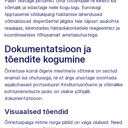
Palun teatage juhtumist oma tööandjale nii kiiresti kui
võimalik ja edastage neile kogu lugu. Eurowagi
tipptasemel sõidukipargi haldamise lahendused
võimaldavad dispetšeritel jälgida teie täpset asukohta
reaalajas, kiirendades hädaolukordadele reageerimist ja
koordineerides tõhusamalt ametiasutustega.
Dokumentatsioon ja
tõendite kogumine
Õnnetuse korral õigete meetmete võtmine on seotud
enamat kui ohutusega, nii et ärge unustage sooritada
asjakohaseid protseduure! Kindlustusnõuete ja võimalike
kohtumenetluste jaoks on oluline põhjalik
dokumentatsioon.
Visuaalsed tõendid
Õnnetuspaiga mitme nurga pildid on väga olulised. Need