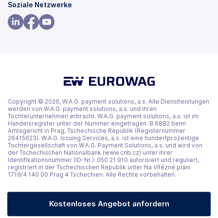
(wird
(wird
Soziale Netzwerke
in
in
einem
einem
(wird
(wird
(wird
neuen
neuen
in
in
in
Tab
Tab
einem
einem
einem
geöffnet)
geöffnet)
neuen
neuen
neuen
Tab
Tab
Tab
geöffnet)
geöffnet)
geöffnet)
Copyright © 2026, W.A.G. payment solutions, a.s. Alle Dienstleistungen
werden von W.A.G. payment solutions, a.s. und ihren
Tochterunternehmen erbracht. W.A.G. payment solutions, a.s. ist im
Handelsregister unter der Nummer eingetragen. B 6882 beim
Amtsgericht in Prag, Tschechische Republik (Registernummer
26415623). W.A.G. Issuing Services, a.s. ist eine hundertprozentige
Tochtergesellschaft von W.A.G. Payment Solutions, a.s. und wird von
der Tschechischen Nationalbank (www.cnb.cz) unter ihrer
Identifikationsnummer (ID-Nr.): 050 21 910 autorisiert und reguliert,
registriert in der Tschechischen Republik unter Na Vítězné pláni
1719/4 140 00 Prag 4 Tschechien. Alle Rechte vorbehalten.
Kostenloses Angebot anfordern