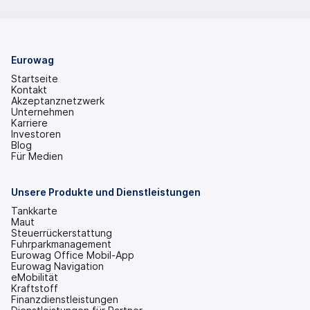
Eurowag
Startseite
Kontakt
Akzeptanznetzwerk
Unternehmen
Karriere
Investoren
(wird
Blog
in
Für Medien
einem
neuen
Tab
Unsere Produkte und Dienstleistungen
geöffnet)
Tankkarte
Maut
Steuerrückerstattung
Fuhrparkmanagement
Eurowag Office Mobil-App
Eurowag Navigation
eMobilität
Kraftstoff
Finanzdienstleistungen