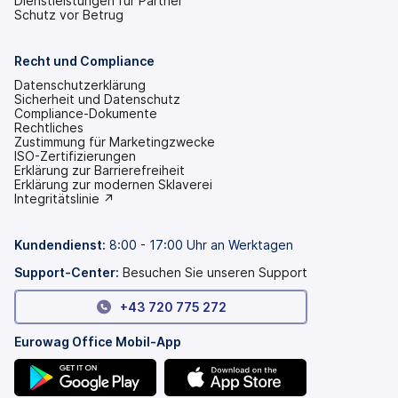
Dienstleistungen für Partner
Schutz vor Betrug
Recht und Compliance
Datenschutzerklärung
Sicherheit und Datenschutz
Compliance-Dokumente
Rechtliches
Zustimmung für Marketingzwecke
ISO-Zertifizierungen
Erklärung zur Barrierefreiheit
(wird
Erklärung zur modernen Sklaverei
in
(wird
Integritätslinie ↗
einem
in
neuen
einem
Tab
neuen
Kundendienst:
8:00 - 17:00 Uhr an Werktagen
geöffnet)
Tab
geöffnet)
Support-Center:
Besuchen Sie unseren Support
+43 720 775 272
Eurowag Office Mobil-App