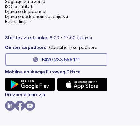
Soglasje za trženje
ISO certifikati
Izjava o dostopnosti
(odpre
Izjava o sodobnem suženjstvu
se
(odpre
Etična linija ↗
v
se
novem
v
zavihku)
novem
Storitev za stranke:
8:00 - 17:00 delavci
zavihku)
Center za podporo:
Obiščite našo podporo
+420 233 555 111
Mobilna aplikacija Eurowag Office
(odpre
(odpre
Družbena omrežja
se
se
v
v
(odpre
(odpre
(odpre
novem
novem
se
se
se
zavihku)
zavihku)
v
v
v
novem
novem
novem