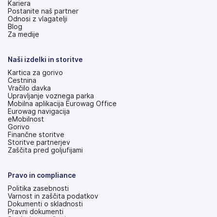
Kariera
Postanite naš partner
Odnosi z vlagatelji
(odpre
Blog
se
Za medije
v
novem
zavihku)
Naši izdelki in storitve
Kartica za gorivo
Cestnina
Vračilo davka
Upravljanje voznega parka
Mobilna aplikacija Eurowag Office
Eurowag navigacija
eMobilnost
Gorivo
Finančne storitve
Storitve partnerjev
Zaščita pred goljufijami
Pravo in compliance
Politika zasebnosti
Varnost in zaščita podatkov
Dokumenti o skladnosti
Pravni dokumenti