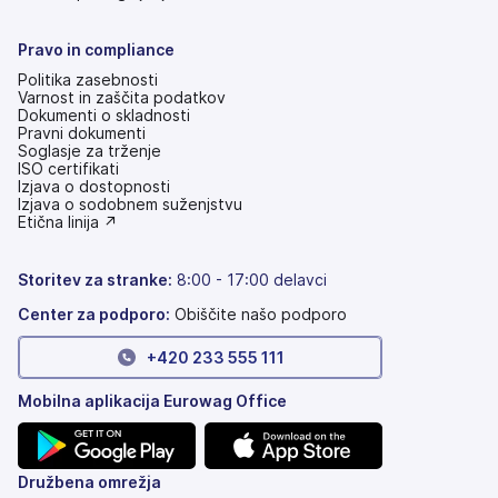
Pravo in compliance
Politika zasebnosti
Varnost in zaščita podatkov
Dokumenti o skladnosti
Pravni dokumenti
Soglasje za trženje
ISO certifikati
Izjava o dostopnosti
(odpre
Izjava o sodobnem suženjstvu
se
(odpre
Etična linija ↗
v
se
novem
v
zavihku)
novem
Storitev za stranke:
8:00 - 17:00 delavci
zavihku)
Center za podporo:
Obiščite našo podporo
+420 233 555 111
Mobilna aplikacija Eurowag Office
(odpre
(odpre
Družbena omrežja