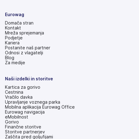
Eurowag
Domača stran
Kontakt
Mreža sprejemanja
Podjetje
Kariera
Postanite naš partner
Odnosi z vlagatelji
(odpre
Blog
se
Za medije
v
novem
zavihku)
Naši izdelki in storitve
Kartica za gorivo
Cestnina
Vračilo davka
Upravljanje voznega parka
Mobilna aplikacija Eurowag Office
Eurowag navigacija
eMobilnost
Gorivo
Finančne storitve
Storitve partnerjev
Zaščita pred goljufijami