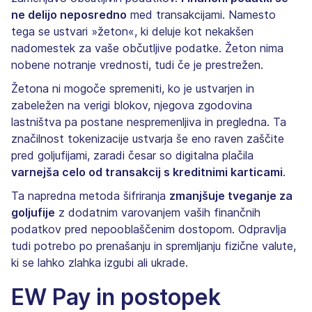
ne delijo neposredno
med transakcijami. Namesto
tega se ustvari »žeton«, ki deluje kot nekakšen
nadomestek za vaše občutljive podatke. Žeton nima
nobene notranje vrednosti, tudi če je prestrežen.
Žetona ni mogoče spremeniti, ko je ustvarjen in
zabeležen na verigi blokov, njegova zgodovina
lastništva pa postane nespremenljiva in pregledna. Ta
značilnost tokenizacije ustvarja še eno raven zaščite
pred goljufijami, zaradi česar so digitalna plačila
varnejša celo od transakcij s kreditnimi karticami
.
Ta napredna metoda šifriranja
zmanjšuje tveganje za
goljufije
z dodatnim varovanjem vaših finančnih
podatkov pred nepooblaščenim dostopom. Odpravlja
tudi potrebo po prenašanju in spremljanju fizične valute,
ki se lahko zlahka izgubi ali ukrade.
EW Pay in postopek