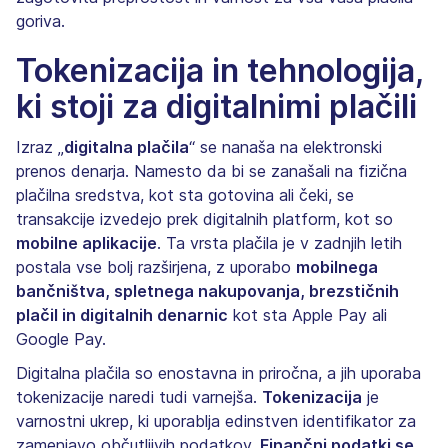
goriva.
Tokenizacija in tehnologija,
ki stoji za digitalnimi plačili
Izraz „
digitalna plačila
“ se nanaša na elektronski
prenos denarja. Namesto da bi se zanašali na fizična
plačilna sredstva, kot sta gotovina ali čeki, se
transakcije izvedejo prek digitalnih platform, kot so
mobilne aplikacije
. Ta vrsta plačila je v zadnjih letih
postala vse bolj razširjena, z uporabo
mobilnega
bančništva, spletnega nakupovanja, brezstičnih
plačil in digitalnih denarnic
kot sta Apple Pay ali
Google Pay.
Digitalna plačila so enostavna in priročna, a jih uporaba
tokenizacije naredi tudi varnejša.
Tokenizacija
je
varnostni ukrep, ki uporablja edinstven identifikator za
zamenjavo občutljivih podatkov.
Finančni podatki se