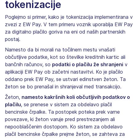
tokenizacije
Poglejmo si primer, kako je tokenizacija implementirana v
zvezi z EW Pay. V tem primeru voznik uporablja EW Pay
za digitalno plačilo goriva na eni od naših partnerskih
postaj.
Namesto da bi morali na točilnem mestu vnašati
občutljive podatke, kot so številke kreditnih kartic ali
bančnih računov, so
podatki o plačilu že shranjeni
v
aplikaciji EW Pay ob začetni nastavitvi. Ko je plačilo
oddano prek EW Pay, se ustvari edinstven žeton. Ta
žeton se bo prenašal in shranjeval med transakcijo.
Žeton,
namesto kakršnih koli občutljivih podatkov o
plačilu
, se prenese v sistem za obdelavo plačil
bencinske črpalke. Ta postopek poteka prek varne
povezave, ki žeton varuje pred prestrezanjem ali
nepooblaščenim dostopom. Ko sistem za obdelavo
plačil bencinske črpalke prejme žeton, se zahteva za