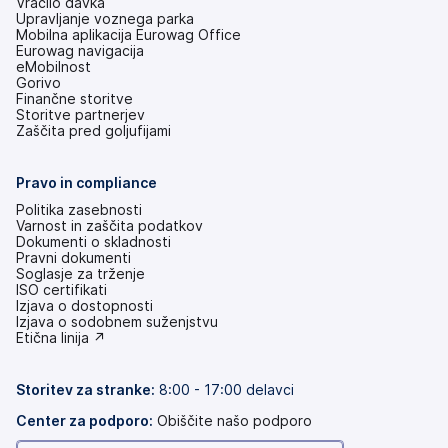
Vračilo davka
Upravljanje voznega parka
Mobilna aplikacija Eurowag Office
Eurowag navigacija
eMobilnost
Gorivo
Finančne storitve
Storitve partnerjev
Zaščita pred goljufijami
Pravo in compliance
Politika zasebnosti
Varnost in zaščita podatkov
Dokumenti o skladnosti
Pravni dokumenti
Soglasje za trženje
ISO certifikati
Izjava o dostopnosti
(odpre
Izjava o sodobnem suženjstvu
se
(odpre
Etična linija ↗
v
se
novem
v
zavihku)
novem
Storitev za stranke:
8:00 - 17:00 delavci
zavihku)
Center za podporo:
Obiščite našo podporo