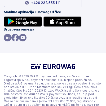
+420 233 555 111
Mobilna aplikacija Eurowag Office
(odpre
(odpre
Družbena omrežja
se
se
v
v
(odpre
(odpre
(odpre
novem
novem
se
se
se
zavihku)
zavihku)
v
v
v
novem
novem
novem
zavihku)
zavihku)
zavihku)
Copyright © 2026, W.A.G. payment solutions, a.s. Vse storitve
zagotavljajo W.A.G. payment solutions, a.s. in njene podružnice.
Družba W.A.G. payment solutions, a.s., se je vpisala v poslovni register
pod številko B 6882 pri Mestnem sodišču v Pragi, Češka republika
(matična številka 26415623). Družba W.A.G. Issuing Services, a.s. je v
100-odstotni lasti družbe W.A.G. payment solutions, a.s. in je pod
svojo identifikacijsko številko (ID št.) prevzela in regulirana s strani
Češke nacionalne banke (www.CNB.cz): 050 21 910, registrirano v
Češki republiki s sedežem na naslovu Na Vítěťé pláže na 1719/4 140