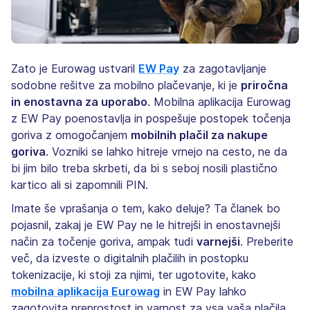
Zato je Eurowag ustvaril
EW Pay
za zagotavljanje
sodobne rešitve za mobilno plačevanje, ki je
priročna
in enostavna za uporabo
. Mobilna aplikacija Eurowag
z EW Pay poenostavlja in pospešuje postopek točenja
goriva z omogočanjem
mobilnih plačil za nakupe
goriva
. Vozniki se lahko hitreje vrnejo na cesto, ne da
bi jim bilo treba skrbeti, da bi s seboj nosili plastično
kartico ali si zapomnili PIN.
Imate še vprašanja o tem, kako deluje? Ta članek bo
pojasnil, zakaj je EW Pay ne le hitrejši in enostavnejši
način za točenje goriva, ampak tudi
varnejši
. Preberite
več, da izveste o digitalnih plačilih in postopku
tokenizacije, ki stoji za njimi, ter ugotovite, kako
mobilna aplikacija Eurowag
in EW Pay lahko
zagotovita preprostost in varnost za vsa vaša plačila