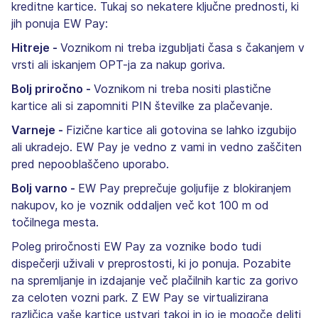
kreditne kartice. Tukaj so nekatere ključne prednosti, ki
jih ponuja EW Pay:
Hitreje -
Voznikom ni treba izgubljati časa s čakanjem v
vrsti ali iskanjem OPT-ja za nakup goriva.
Bolj priročno -
Voznikom ni treba nositi plastične
kartice ali si zapomniti PIN številke za plačevanje.
Varneje -
Fizične kartice ali gotovina se lahko izgubijo
ali ukradejo. EW Pay je vedno z vami in vedno zaščiten
pred nepooblaščeno uporabo.
Bolj varno -
EW Pay preprečuje goljufije z blokiranjem
nakupov, ko je voznik oddaljen več kot 100 m od
točilnega mesta.
Poleg priročnosti EW Pay za voznike bodo tudi
dispečerji uživali v preprostosti, ki jo ponuja. Pozabite
na spremljanje in izdajanje več plačilnih kartic za gorivo
za celoten vozni park. Z EW Pay se virtualizirana
različica vaše kartice ustvari takoj in jo je mogoče deliti