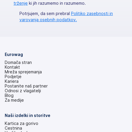
trženje
ki jih razumemo in razumemo.
Potrjujem, da sem prebral
Politiko zasebnosti in
varovanja osebnih podatkov.
Eurowag
Domača stran
Kontakt
Mreža sprejemanja
Podjetje
Kariera
Postanite naš partner
Odnosi z vlagatelji
(odpre
Blog
se
Za medije
v
novem
zavihku)
Naši izdelki in storitve
Kartica za gorivo
Cestnina