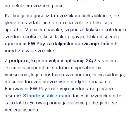
po celotnem voznem parku.
Kartice je mogoče izdati voznikom prek aplikacije, ne
glede na razdaljo, in so nato na voljo za takojšnjo
uporabo. V primeru napake, izgube ali kakršnih koli drugih
izrednih okoliščin, ki se lahko pojavijo, lahko dispečerji
uporabijo EW Pay za daljinsko aktiviranje točilnih
mest
za svoje voznike.
Z
podporo, ki je na voljo v aplikaciji 24/7
v vašem
jeziku in s preprostim, sodobnim uporabniškim
vmesnikom, ki je enostaven za uporabo, ni nič čudnega,
da se vedno več prevozniških podjetij zanaša na
Eurowag in EW Pay kot svojo prednostno plačilno
rešitev?
Stopite v stik z nami
danes in izvedeli boste,
kako lahko Eurowag pomaga vašemu podjetju do še
večjega uspeha.