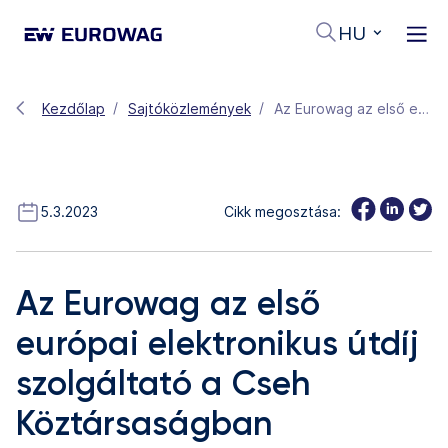
HU
Kezdőlap
Sajtóközlemények
Az Eurowag az első európai elektronikus útdíj szolgáltató a Cseh Köztársaságban
5.3.2023
Cikk megosztása:
Az Eurowag az első
európai elektronikus útdíj
szolgáltató a Cseh
Köztársaságban