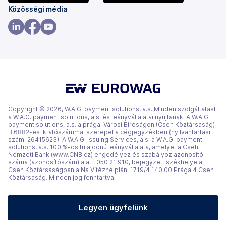
(új
(új
Közösségi média
lapon
lapon
nyílik
nyílik
(új
(új
(új
meg)
meg)
lapon
lapon
lapon
nyílik
nyílik
nyílik
meg)
meg)
meg)
Copyright © 2026, W.A.G. payment solutions, a.s. Minden szolgáltatást
a W.A.G. payment solutions, a.s. és leányvállalatai nyújtanak. A W.A.G.
payment solutions, a.s. a prágai Városi Bíróságon (Cseh Köztársaság)
B 6882-es iktatószámmal szerepel a cégjegyzékben (nyilvántartási
szám: 26415623). A W.A.G. Issuing Services, a.s. a W.A.G. payment
solutions, a.s. 100 %-os tulajdonú leányvállalata, amelyet a Cseh
Nemzeti Bank (www.CNB.cz) engedélyez és szabályoz azonosító
száma (azonosítószám) alatt: 050 21 910, bejegyzett székhelye a
Cseh Köztársaságban a Na Vítězné pláni 1719/4 140 00 Prága 4 Cseh
Köztársaság. Minden jog fenntartva.
Legyen ügyfelünk