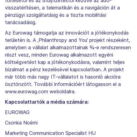
töltésétől és az útdíjfizetéstől kezdve az adó-
visszatérítésen, a telematikán és a navigáción át a
pénzügyi szolgáltatásig és a tiszta mobilitási
tanácsadásig.
Az Eurowag támogatja az innovációt a jótékonykodás
területén is. A ‚Philanthropy and You‘ projekt részeként,
amelyben a vállalat alkalmazottainak ¾-e rendszeresen
részt vesz, minden Eurowag alkalmazott egyéni
költségvetést kap a jótékonykodásra, valamint teljes
bizalmat a pénz kezelésével kapcsolatban. A projekt
már több más nagy IT-vállalatot is hasonló akcióra
ösztönzött. További információért látogasson el a
www.eurowag.com weboldalra.
Kapcsolattartók a média számára:
EUROWAG
Csonka Noémi
Marketing Communication Specialist HU