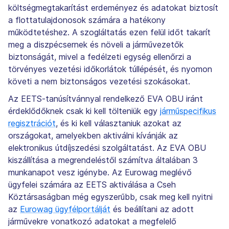
költségmegtakarítást erdeményez és adatokat biztosít
a flottatulajdonosok számára a hatékony
működtetéshez. A szogláltatás ezen felül időt takarít
meg a diszpécsernek és növeli a járművezetők
biztonságát, mivel a fedélzeti egység ellenőrzi a
törvényes vezetési időkorlátok túllépését, és nyomon
követi a nem biztonságos vezetési szokásokat.
Az EETS-tanúsítvánnyal rendelkező EVA OBU iránt
érdeklődőknek csak ki kell tölteniük egy
járműspecifikus
regisztrációt
, és ki kell választaniuk azokat az
országokat, amelyekben aktiválni kívánják az
elektronikus útdíjszedési szolgáltatást. Az EVA OBU
kiszállítása a megrendeléstől számítva általában 3
munkanapot vesz igénybe. Az Eurowag meglévő
ügyfelei számára az EETS aktiválása a Cseh
Köztársaságban még egyszerűbb, csak meg kell nyitni
az
Eurowag ügyfélportálját
és beállítani az adott
járművekre vonatkozó adatokat a megfelelő