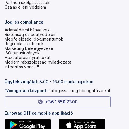
Partneri szolgáltatások
Csalás elleni védelem
Jogi és compliance
Adatvédelmi irányelvek
Biztonság és adatvédelem
Megfelelőségi dokumentumok
Jogi dokumentumok
Marketing beleegyezése
ISO tanúsítványok
Hozzáférési nyilatkozat
(új
Modern rabszolgaság nyilatkozata
lapon
(új
Integritás vonal ↗
nyílik
lapon
meg)
nyílik
meg)
Ügyfélszolgálat:
8:00 - 16:00 munkanapokon
Támogatási központ:
Látogassa meg támogatásunkat
+36 1 550 7300
Eurowag Office mobile applikáció