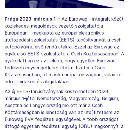
Prága 2023. március 1.
- Az Eurowag - integrált közúti
közlekedési megoldások vezető szolgáltatója
Európában - megkapta az európai elektronikus
útdíjszedési szolgáltatás (EETS) tanúsítványát a cseh
autópályákra, első rendű utakra. Ezzel az Eurowag az
egyik első EETS-szolgáltató a Cseh Köztársaságban. A
gyakorlatban ez azt jelenti, hogy egyetlen Eurowag
fedélzeti egységgel lehet útdíjat fizetni a Cseh
Köztársaságban, öt másik európai országban, valamint
adott hidakon és alagutakban.
Az új EETS-tanúsítványnak köszönhetően 2023.
március 1-jétől Németország, Magyarország, Belgium,
Ausztria és Lengyelország mellett már a Cseh
Köztársaságban is lehetőség van az útdíjfizetésre az
Eurowag EVA fedélzeti egységével. A több országot
átfogó egyetlen fedélzeti egység (OBU) megkönnyíti a