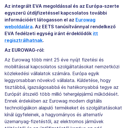
Az integrált EVA megoldással és az Európa-szerte
egyszerű útdíjfizetéssel kapcsolatos további
információért látogasson el az
Eurowag
weboldalára
. Az EETS tanúsítvánnyal rendelkező
EVA fedélzeti egység iránt érdeklődők
itt
regisztrálhatnak
.
Az EUROWAG-ról:
Az Eurowag több mint 25 éve nyújt fizetési és
mobilitással kapcsolatos szolgáltatásokat nemzetközi
közlekedési vállalatok számára. Európa egyik
leggyorsabban növekvő vállalata. Küldetése, hogy
tisztábbá, igazságosabbá és hatékonyabbá tegye az
Európát átszelő több millió tehergépjármű működését.
Ennek érdekében az Eurowag modern digitális
technológiákon alapuló termékeket és szolgáltatásokat
kínál ügyfeleinek, a hagyományos és alternatív
üzemanyag-fizetéstől, az elektromos járművek