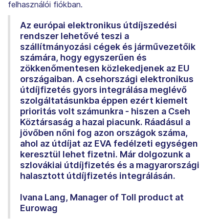
felhasználói fiókban.
Az európai elektronikus útdíjszedési
rendszer lehetővé teszi a
szállítmányozási cégek és járművezetőik
számára, hogy egyszerűen és
zökkenőmentesen közlekedjenek az EU
országaiban. A csehországi elektronikus
útdíjfizetés gyors integrálása meglévő
szolgáltatásunkba éppen ezért kiemelt
prioritás volt számunkra - hiszen a Cseh
Köztársaság a hazai piacunk. Ráadásul a
jövőben nőni fog azon országok száma,
ahol az útdíjat az EVA fedélzeti egységen
keresztül lehet fizetni. Már dolgozunk a
szlovákiai útdíjfizetés és a magyarországi
halasztott útdíjfizetés integrálásán.
Ivana Lang, Manager of Toll product at
Eurowag