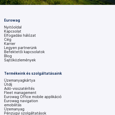
Eurowag
Nyitóoldal
Kapcsolat
Elfogadási hálózat
Cég
Karrier
Legyen partnerünk
Befektetői kapcsolatok
(új
Blog
lapon
Sajtóközlemények
nyílik
meg)
Termékeink és szolgáltatásaink
Üzemanyagkártya
Útdíj
Adó-visszatérítés
Fleet management
Eurowag Office mobile applikáció
Eurowag navigation
emobilitás
Üzemanyag
Pénzügyi szolgáltatások