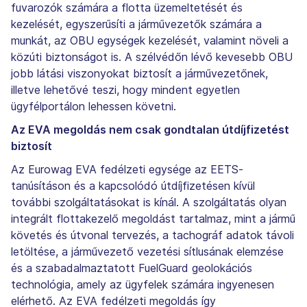
fuvarozók számára a flotta üzemeltetését és
kezelését, egyszerűsíti a járművezetők számára a
munkát, az OBU egységek kezelését, valamint növeli a
közúti biztonságot is. A szélvédőn lévő kevesebb OBU
jobb látási viszonyokat biztosít a járművezetőnek,
illetve lehetővé teszi, hogy mindent egyetlen
ügyfélportálon lehessen követni.
Az EVA megoldás nem csak gondtalan útdíjfizetést
biztosít
Az Eurowag EVA fedélzeti egysége az EETS-
tanúsításon és a kapcsolódó útdíjfizetésen kívül
további szolgáltatásokat is kínál. A szolgáltatás olyan
integrált flottakezelő megoldást tartalmaz, mint a jármű
követés és útvonal tervezés, a tachográf adatok távoli
letöltése, a járművezető vezetési sítlusának elemzése
és a szabadalmaztatott FuelGuard geolokációs
technológia, amely az ügyfelek számára ingyenesen
elérhető. Az EVA fedélzeti megoldás így