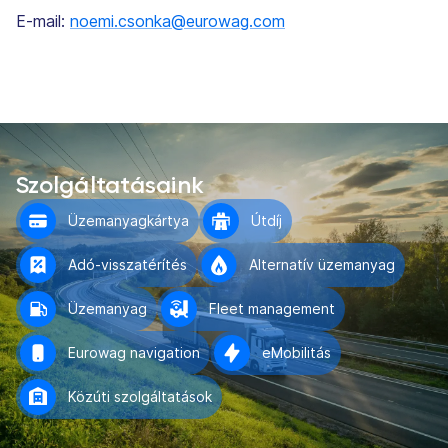
E-mail:
noemi.csonka@eurowag.com
Szolgáltatásaink
Üzemanyagkártya
Útdíj
Adó-visszatérítés
Alternatív üzemanyag
Üzemanyag
Fleet management
Eurowag navigation
eMobilitás
Közúti szolgáltatások