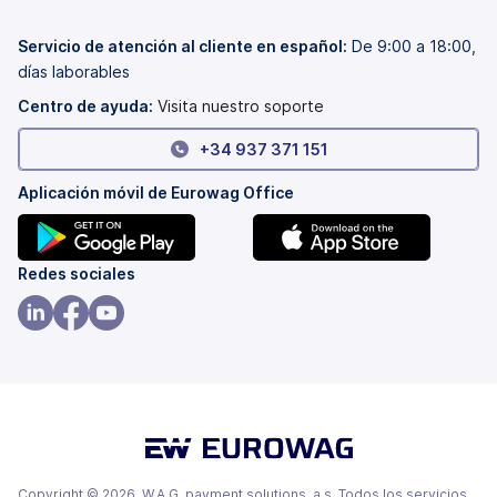
en
abre
una
en
pestaña
una
Servicio de atención al cliente en español:
De 9:00 a 18:00,
nueva)
pestaña
días laborables
nueva)
Centro de ayuda:
Visita nuestro soporte
+34 937 371 151
Aplicación móvil de Eurowag Office
(se
(se
Redes sociales
abre
abre
en
en
(se
(se
(se
una
una
abre
abre
abre
pestaña
pestaña
en
en
en
nueva)
nueva)
una
una
una
pestaña
pestaña
pestaña
nueva)
nueva)
nueva)
Copyright © 2026, W.A.G. payment solutions, a.s. Todos los servicios