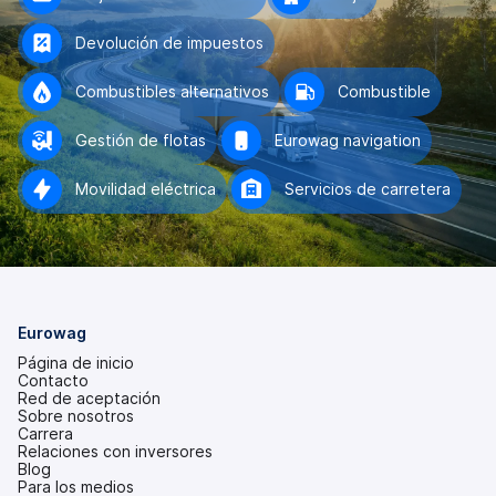
Devolución de impuestos
Combustibles alternativos
Combustible
Gestión de flotas
Eurowag navigation
Movilidad eléctrica
Servicios de carretera
Eurowag
Página de inicio
Contacto
Red de aceptación
Sobre nosotros
Carrera
Relaciones con inversores
(se
Blog
abre
Para los medios