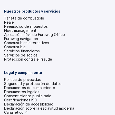
en
una
pestaña
Nuestros productos y servicios
nueva)
Tarjeta de combustible
Peaje
Reembolso de impuestos
Fleet management
Aplicación móvil de Eurowag Office
Eurowag navigation
Combustibles alternativos
Combustible
Servicios financieros
Servicios de socios
Protección contra el fraude
Legal y cumplimiento
Política de privacidad
Seguridad y protección de datos
Documentos de cumplimiento
Documentos legales
Consentimiento publicitario
Certificaciones ISO
Declaración de accesibilidad
(se
Declaración sobre la esclavitud moderna
abre
(se
Canal ético ↗