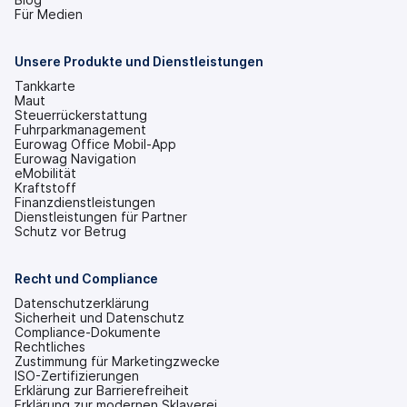
in
Für Medien
einem
neuen
Tab
Unsere Produkte und Dienstleistungen
geöffnet)
Tankkarte
Maut
Steuerrückerstattung
Fuhrparkmanagement
Eurowag Office Mobil-App
Eurowag Navigation
eMobilität
Kraftstoff
Finanzdienstleistungen
Dienstleistungen für Partner
Schutz vor Betrug
Recht und Compliance
Datenschutzerklärung
Sicherheit und Datenschutz
Compliance-Dokumente
Rechtliches
Zustimmung für Marketingzwecke
ISO-Zertifizierungen
Erklärung zur Barrierefreiheit
(wird
Erklärung zur modernen Sklaverei