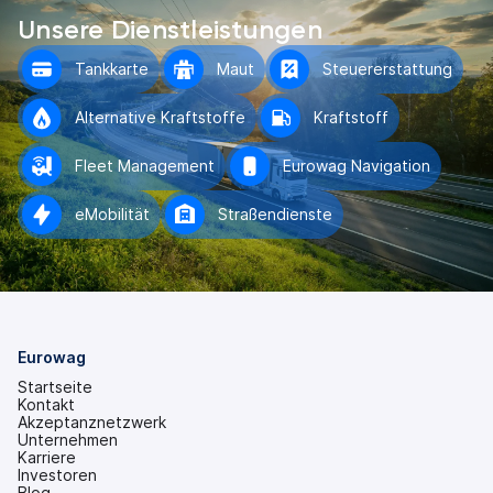
Unsere Dienstleistungen
Tankkarte
Maut
Steuererstattung
Alternative Kraftstoffe
Kraftstoff
Fleet Management
Eurowag Navigation
eMobilität
Straßendienste
Eurowag
Startseite
Kontakt
Akzeptanznetzwerk
Unternehmen
Karriere
Investoren
(wird
Blog