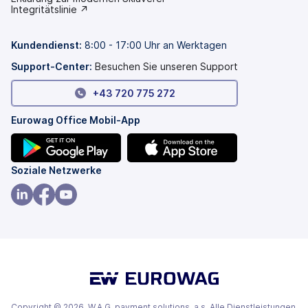
in
(wird
Integritätslinie ↗
einem
in
neuen
einem
Tab
neuen
Kundendienst:
8:00 - 17:00 Uhr an Werktagen
geöffnet)
Tab
geöffnet)
Support-Center:
Besuchen Sie unseren Support
+43 720 775 272
Eurowag Office Mobil-App
(wird
(wird
Soziale Netzwerke
in
in
einem
einem
(wird
(wird
(wird
neuen
neuen
in
in
in
Tab
Tab
einem
einem
einem
geöffnet)
geöffnet)
neuen
neuen
neuen
Tab
Tab
Tab
geöffnet)
geöffnet)
geöffnet)
Copyright © 2026, W.A.G. payment solutions, a.s. Alle Dienstleistungen