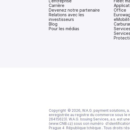
L'entreprise
Fleet m
Carrière
Applica
Devenez notre partenaire
Office
Relations avec les
Eurowag
investisseurs
eMobilit
(s'ouvre
Blog
Carbura
dans
Pour les médias
Services
un
Services
nouvel
Protecti
onglet)
Copyright © 2026, W.A.G. payment solutions, a.s.
enregistrée au registre du commerce sous le 
26415623). W.A.G. Issuing Services, a.s. est une
(www.CNB.cz) sous son numéro d'identification (
Prague 4 République tchèque . Tous droits rés