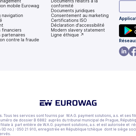
anagement
Documents relatifs à la
tion mobile Eurowag
conformité
Documents juridiques
 navigation
Consentement au marketing
Applica
é
Certifications ISO
nt
Déclaration d'accessibilité
 financiers
(s'ouvre
Modern slavery statement
 partenaires
dans
(s'ouvre
Ligne éthique ↗
on contre la fraude
un
dans
(s'ouvr
Réseaux
nouvel
un
dans
onglet)
nouvel
onglet)
un
(s'ouvr
(s'
nouvel
dans
da
onglet)
un
un
nouvel
nou
onglet)
ong
 Tous les services sont fournis par W.A.G. payment solutions, a.s. et ses fili
numéro de dossier B 6882 auprès du tribunal municipal de Prague, Républ
 filiale à part entière de W.A.G. payment solutions, a.s. et est autorisée et
ID no.) : 050 21 910, enregistrée en République tchèque dont le siège socia
ervés.