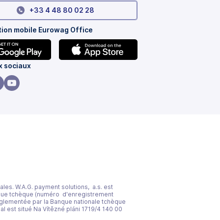
+33 4 48 80 02 28
tion mobile Eurowag Office
e
(s'ouvre
 sociaux
dans
un
e
ouvre
(s'ouvre
nouvel
ns
dans
onglet)
un
vel
nouvel
let)
onglet)
ales. W.A.G. payment solutions, a.s. est
ique tchèque (numéro d'enregistrement
 réglementée par la Banque nationale tchèque
l est situé Na Vítězné pláni 1719/4 140 00