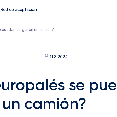
Red de aceptación
e pueden cargar en un camión?
11.3.2024
uropalés se pu
 un camión?