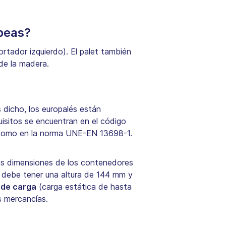
peas?
tador izquierdo). El palet también
 de la madera.
dicho, los europalés están
uisitos se encuentran en el código
í como en la norma UNE-EN 13698-1.
las dimensiones de los contenedores
et debe tener una altura de 144 mm y
 de carga
(carga estática de hasta
s mercancías.