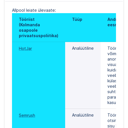
Allpool leiate ülevaate:
Tööriist 
Tüüp
Andmetööt
(Kolmanda 
eesmärk
osapoole 
privaatsuspoliitika)
Analüütiline
Tööriist, mi
HotJar
võimaldab m
anonüümsel
visualiseeri
kuidas meie
veebisaidi 
külastajad 
veebisaidig
suhtlevad, 
parandada 
kasutajalii
Analüütiline
Tööriist 
Semrush
otsingumoo
sisu haldam