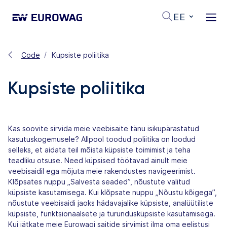
EE
Code
Kupsiste poliitika
Kupsiste poliitika
Kas soovite sirvida meie veebisaite tänu isikupärastatud
kasutuskogemusele? Allpool toodud poliitika on loodud
selleks, et aidata teil mõista küpsiste toimimist ja teha
teadliku otsuse. Need küpsised töötavad ainult meie
veebisaidil ega mõjuta meie rakendustes navigeerimist.
Klõpsates nuppu „Salvesta seaded”, nõustute valitud
küpsiste kasutamisega. Kui klõpsate nuppu „Nõustu kõigega”,
nõustute veebisaidi jaoks hädavajalike küpsiste, analüütiliste
küpsiste, funktsionaalsete ja turundusküpsiste kasutamisega.
Kui jätkate meie Eurowagi saitide sirvimist ilma oma eelistusi