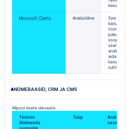
kasutajalii
Microsoft Clarity
Analüütiline
See on kas
käitumise a
tööriist, mis
pakub 
soojuskaart
seansse ja
analüüsi, et
aidata mõis
kasutajate 
suhtlemist
ANDMEBAASID, CRM JA CMS
Allpool leiate ülevaate:
Tööriist 
Tüüp
Andmetööt
(Kolmanda 
eesmärk
osapoole 