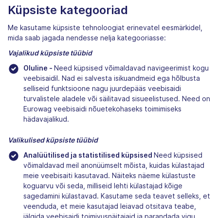
Küpsiste kategooriad
Me kasutame küpsiste tehnoloogiat erinevatel eesmärkidel,
mida saab jagada nendesse nelja kategooriasse:
Vajalikud küpsiste tüübid
Oluline -
Need küpsised võimaldavad navigeerimist kogu
veebisaidil. Nad ei salvesta isikuandmeid ega hõlbusta
selliseid funktsioone nagu juurdepääs veebisaidi
turvalistele aladele või säilitavad sisueelistused. Need on
Eurowag veebisaidi nõuetekohaseks toimimiseks
hädavajalikud.
Valikulised küpsiste tüübid
Analüütilised ja statistilised küpsised
Need küpsised
võimaldavad meil anonüümselt mõista, kuidas külastajad
meie veebisaiti kasutavad. Näiteks näeme külastuste
koguarvu või seda, milliseid lehti külastajad kõige
sagedamini külastavad. Kasutame seda teavet selleks, et
veenduda, et meie kasutajad leiavad otsitava teabe,
jälgida veebisaidi toimivusnäitajaid ja parandada vigu.