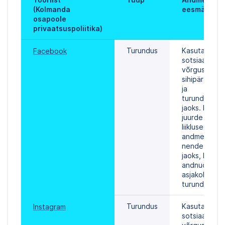
(Kolmanda 
eesmärk
osapoole 
privaatsuspoliitika)
Turundus
Kasutame 
Facebook
sotsiaalseid 
võrgustikke 
sihipärase re
ja 
turundussõnu
jaoks. Me pä
juurde veebis
liiklusega se
andmetele ain
nende klienti
jaoks, kes on 
andnud meile
asjakohase 
turundusnõu
Turundus
Kasutame se
Instagram
sotsiaalset 