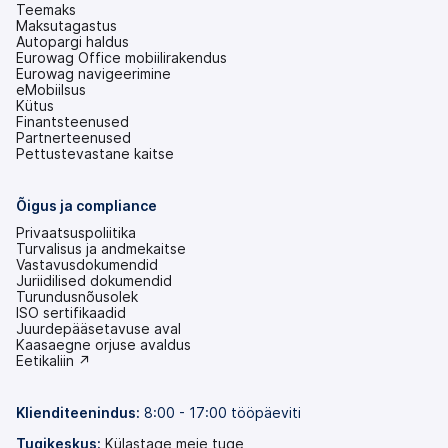
Teemaks
Maksutagastus
Autopargi haldus
Eurowag Office mobiilirakendus
Eurowag navigeerimine
eMobiilsus
Kütus
Finantsteenused
Partnerteenused
Pettustevastane kaitse
Õigus ja compliance
Privaatsuspoliitika
Turvalisus ja andmekaitse
Vastavusdokumendid
Juriidilised dokumendid
Turundusnõusolek
ISO sertifikaadid
Juurdepääsetavuse aval
(avaneb
Kaasaegne orjuse avaldus
uuel
(avaneb
Eetikaliin ↗
vahekaardil)
uuel
vahekaardil)
Klienditeenindus:
8:00 - 17:00 tööpäeviti
Tugikeskus:
Külastage meie tuge