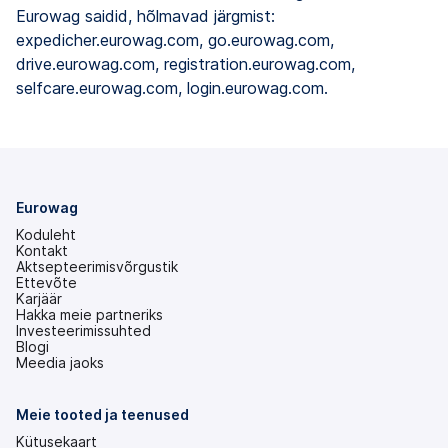
Eurowag saidid, hõlmavad järgmist:
expedicher.eurowag.com, go.eurowag.com,
drive.eurowag.com, registration.eurowag.com,
selfcare.eurowag.com, login.eurowag.com.
Eurowag
Koduleht
Kontakt
Aktsepteerimisvõrgustik
Ettevõte
Karjäär
Hakka meie partneriks
Investeerimissuhted
(avaneb
Blogi
uuel
Meedia jaoks
vahekaardil)
Meie tooted ja teenused
Kütusekaart