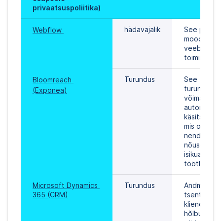
privaatsuspoliitika)
hädavajalik
See platvo
Webflow 
moodustab 
veebisaidi 
toimimise 
Turundus
See 
Bloomreach 
turundusva
(Exponea)
võimaldab k
automatisee
käsitsi kaas
mis on koos
nende eelis
nõusolekug
isikuandmet
töötlemise
Microsoft Dynamics 
Turundus
Andmebaasi
365 (CRM)
tsentralise
klienditeave
hõlbustade