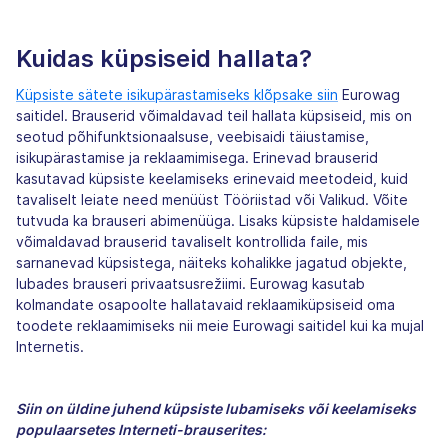
Kuidas küpsiseid hallata?
Küpsiste sätete isikupärastamiseks klõpsake siin
Eurowag
saitidel. Brauserid võimaldavad teil hallata küpsiseid, mis on
seotud põhifunktsionaalsuse, veebisaidi täiustamise,
isikupärastamise ja reklaamimisega. Erinevad brauserid
kasutavad küpsiste keelamiseks erinevaid meetodeid, kuid
tavaliselt leiate need menüüst Tööriistad või Valikud. Võite
tutvuda ka brauseri abimenüüga. Lisaks küpsiste haldamisele
võimaldavad brauserid tavaliselt kontrollida faile, mis
sarnanevad küpsistega, näiteks kohalikke jagatud objekte,
lubades brauseri privaatsusrežiimi. Eurowag kasutab
kolmandate osapoolte hallatavaid reklaamiküpsiseid oma
toodete reklaamimiseks nii meie Eurowagi saitidel kui ka mujal
Internetis.
Siin on üldine juhend küpsiste lubamiseks või keelamiseks
populaarsetes Interneti-brauserites: