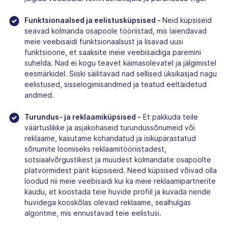
Funktsionaalsed ja eelistusküpsised -
Neid küpsiseid
seavad kolmanda osapoole tööriistad, mis laiendavad
meie veebisaidi funktsionaalsust ja lisavad uusi
funktsioone, et saaksite meie veebisaidiga paremini
suhelda. Nad ei kogu teavet käimasolevatel ja jälgimistel
eesmärkidel. Siiski säilitavad nad sellised üksikasjad nagu
eelistused, sisselogimisandmed ja teatud eeltäidetud
andmed.
Turundus- ja reklaamiküpsised -
Et pakkuda teile
väärtuslikke ja asjakohaseid turundussõnumeid või
reklaame, kasutame kohandatud ja isikupärastatud
sõnumite loomiseks reklaamitööriistadest,
sotsiaalvõrgustikest ja muudest kolmandate osapoolte
platvormidest pärit küpsiseid. Need küpsised võivad olla
loodud nii meie veebisaidi kui ka meie reklaamipartnerite
kaudu, et koostada teie huvide profiil ja kuvada nende
huvidega kooskõlas olevaid reklaame, sealhulgas
algoritme, mis ennustavad teie eelistusi.