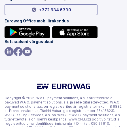
+372 634 6330
Eurowag Office mobiilirakendus
(avaneb
(avaneb
Sotsiaalsed võrgustikud
uuel
uuel
vahekaardil)
vahekaardil)
(avaneb
(avaneb
(avaneb
uuel
uuel
uuel
vahekaardil)
vahekaardil)
vahekaardil)
Copyright © 2026, W.A.G. payment solutions, a.s. Kõiki teenuseid
pakuvad W.A.G. payment solutions, a.s. ja selle tütarettevõtted. W.A.G.
payment solutions, a.s. on registreeritud äriregistris toimiku nr B 6882
all Praha linnakohtus, Tšehhi Vabariigis (registrinumber 26415623).
W.A.G. Issuing Services, a.s. on täielikult W.A.G. payment solutions, a.s.
tütarettevõte ja on Tšehhi keskpanga (www.CNB.cz) poolt volitatud ja
reguleeritud oma identifitseerimisnumbri (ID nr.) all: 050 21 910,