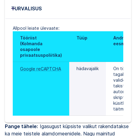
TURVALISUS
Allpool leiate ülevaate:
Tööriist 
Tüüp
Andmetööt
(Kolmanda 
eesmärk
osapoole 
privaatsuspoliitika)
hädavajalik
On tööriist,
Google reCAPTCHA
tagab külas
valideerimis
takistab 
automatisee
skriptidel 
küsitluste 
täitmist.
Pange tähele:
Igasugust küpsiste valikut rakendatakse
ka meie teistele alamdomeenidele. Nagu mainitud