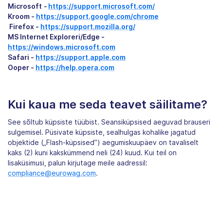
Microsoft
-
https://support.microsoft.com/
Kroom -
https://support.google.com/chrome
‍ Firefox -
https://support.mozilla.org/
MS Internet Exploreri/Edge -
https://windows.microsoft.com
Safari -
https://support.apple.com
Ooper -
https://help.opera.com
Kui kaua me seda teavet säilitame?
See sõltub küpsiste tüübist. Seansiküpsised aeguvad brauseri
sulgemisel. Püsivate küpsiste, sealhulgas kohalike jagatud
objektide („Flash-küpsised”) aegumiskuupäev on tavaliselt
kaks (2) kuni kakskümmend neli (24) kuud. Kui teil on
lisaküsimusi, palun kirjutage meile aadressil:
compliance@eurowag.com
.