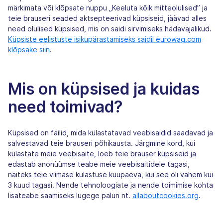
märkimata või klõpsate nuppu „Keeluta kõik mitteolulised” ja
teie brauseri seaded aktsepteerivad küpsiseid, jäävad alles
need olulised küpsised, mis on saidi sirvimiseks hädavajalikud.
Küpsiste eelistuste isikupärastamiseks saidil eurowag.com
klõpsake siin
.
Mis on küpsised ja kuidas
need toimivad?
Küpsised on failid, mida külastatavad veebisaidid saadavad ja
salvestavad teie brauseri põhikausta. Järgmine kord, kui
külastate meie veebisaite, loeb teie brauser küpsiseid ja
edastab anonüümse teabe meie veebisaitidele tagasi,
näiteks teie viimase külastuse kuupäeva, kui see oli vähem kui
3 kuud tagasi. Nende tehnoloogiate ja nende toimimise kohta
lisateabe saamiseks lugege palun nt.
allaboutcookies.org
.