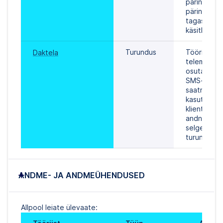
päringute, 
päringute ja
tagasiside 
käsitlemist.
Turundus
Tööriist 
Daktela
telemarket
osutamiseks
SMS-teatis
saatmiseks,
kasutatakse
klientidega
andnud 
selgesõnali
turundusnõ
ANDME- JA ANDMEÜHENDUSED
Allpool leiate ülevaate: