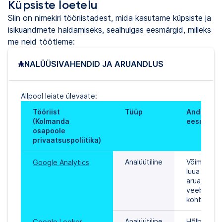
Küpsiste loetelu
Siin on nimekiri tööriistadest, mida kasutame küpsiste ja
isikuandmete haldamiseks, sealhulgas eesmärgid, milleks
me neid töötleme:
ANALÜÜSIVAHENDID JA ARUANDLUS
Allpool leiate ülevaate:
Tööriist 
Tüüp
Andmetööt
(Kolmanda 
eesmärk
osapoole 
privaatsuspoliitika)
Analüütiline
Võimaldab m
Google Analytics
luua statist
aruandeid 
veebisaidi l
kohta.
Analüütiline
Hõlbustab 
Google Looker 