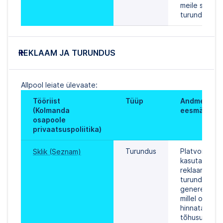
meile sobiva 
turundusnõu
REKLAAM JA TURUNDUS
Allpool leiate ülevaate:
Tööriist 
Tüüp
Andmetöötlu
(Kolmanda 
eesmärk
osapoole 
privaatsuspoliitika)
Turundus
Platvorm, mid
Sklik (Seznam)
kasutatakse 
reklaami- ja 
turundussõnu
genereerimis
millel on võim
hinnata teen
tõhusust.