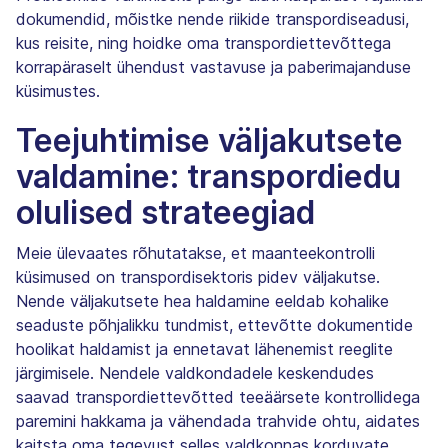
dokumendid, mõistke nende riikide transpordiseadusi,
kus reisite, ning hoidke oma transpordiettevõttega
korrapäraselt ühendust vastavuse ja paberimajanduse
küsimustes.
Teejuhtimise väljakutsete
valdamine: transpordiedu
olulised strateegiad
Meie ülevaates rõhutatakse, et maanteekontrolli
küsimused on transpordisektoris pidev väljakutse.
Nende väljakutsete hea haldamine eeldab kohalike
seaduste põhjalikku tundmist, ettevõtte dokumentide
hoolikat haldamist ja ennetavat lähenemist reeglite
järgimisele. Nendele valdkondadele keskendudes
saavad transpordiettevõtted teeäärsete kontrollidega
paremini hakkama ja vähendada trahvide ohtu, aidates
kaitsta oma tegevust selles valdkonnas korduvate