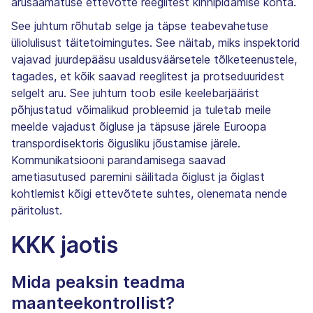
arusaamatuse ettevõtte reeglitest kinnipidamise kohta.
See juhtum rõhutab selge ja täpse teabevahetuse
üliolulisust täitetoimingutes. See näitab, miks inspektorid
vajavad juurdepääsu usaldusväärsetele tõlketeenustele,
tagades, et kõik saavad reeglitest ja protseduuridest
selgelt aru. See juhtum toob esile keelebarjäärist
põhjustatud võimalikud probleemid ja tuletab meile
meelde vajadust õigluse ja täpsuse järele Euroopa
transpordisektoris õigusliku jõustamise järele.
Kommunikatsiooni parandamisega saavad
ametiasutused paremini säilitada õiglust ja õiglast
kohtlemist kõigi ettevõtete suhtes, olenemata nende
päritolust.
KKK jaotis
Mida peaksin teadma
maanteekontrollist?