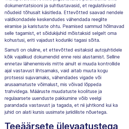
dokumentatsiooni ja suhtlustavasid, et regulatiivseid
nõudeid tõhusalt käsitleda. Ettevõtted saavad nendele
valdkondadele keskendudes vähendada reeglite
eiramise ja karistuste ohtu. Peamised sammud hõlmavad
selle tagamist, et sõidukijuhid mõistaksid selgelt oma
kohustusi, eriti vajadust koduriiki tagasi sõita.
Samuti on oluline, et ettevõtted esitaksid autojuhtidele
kõik vajalikud dokumendid enne reisi alustamist. Selline
ennetav lähenemisviis mitte ainult ei muuda kontrollide
ajal vastavust lihtsamaks, vaid aitab muuta kogu
protsessi sujuvamaks, vähendades vigade või
arusaamatuste võimalust, mis võivad lõppeda
trahvidega. Määruste muudatuste koolituse ja
regulaarsete uuenduste pakkumine võib veelgi
parandada vastavust ja tagada, et nii juhtkond kui ka
juhid on alati kursis uusimate juriidiliste nõuetega.
Teeäärsete ülevaatustega