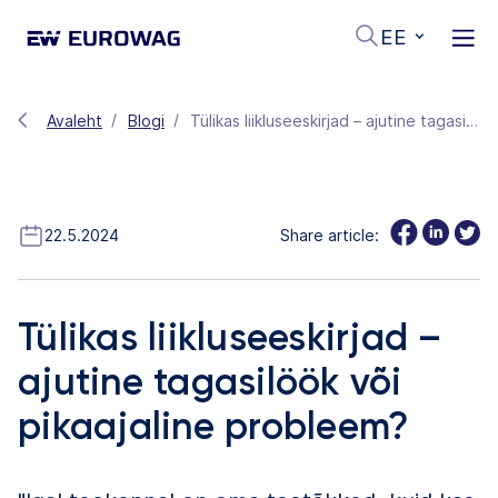
EE
Avaleht
Blogi
Tülikas liikluseeskirjad – ajutine tagasilöök või pikaajaline probleem?
22.5.2024
Share article:
Tülikas liikluseeskirjad –
ajutine tagasilöök või
pikaajaline probleem?