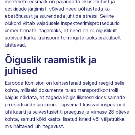
meetmete eesmärk on parandada liiklusohutust ja
eeskirjade järgimist, võivad need põhjustada ka
ebatõhusust ja suurendada juhtide stressi. Selline
olukord viitab vajadusele inspekteerimisprotseduurid
ümber hinnata, tagamaks, et need on nii õiguslikult
sobivad kui ka transporditoimingute jaoks praktiliselt
juhitavad.
Õiguslik raamistik ja
juhised
Euroopa Komisjon on kehtestanud selged reeglid selle
kohta, milliseid dokumente tuleb transpordikontrolli
käigus näidata, et tagada kõigis liikmesriikides samade
protseduuride järgimine. Täpsemalt küsivad inspektorid
juhi kaarti ja salvestuslehti praeguse ja viimase 28 päeva
kohta, samuti kõiki käsitsi lisatud kirjeid või väljatrükke,
mis näitavad juhi tegevust.