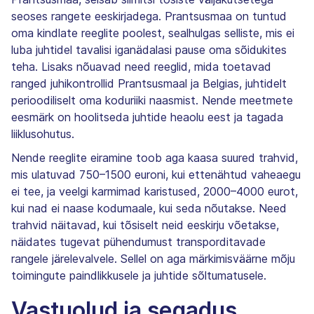
seoses rangete eeskirjadega. Prantsusmaa on tuntud
oma kindlate reeglite poolest, sealhulgas selliste, mis ei
luba juhtidel tavalisi iganädalasi pause oma sõidukites
teha. Lisaks nõuavad need reeglid, mida toetavad
ranged juhikontrollid Prantsusmaal ja Belgias, juhtidelt
perioodiliselt oma koduriiki naasmist. Nende meetmete
eesmärk on hoolitseda juhtide heaolu eest ja tagada
liiklusohutus.
Nende reeglite eiramine toob aga kaasa suured trahvid,
mis ulatuvad 750–1500 euroni, kui ettenähtud vaheaegu
ei tee, ja veelgi karmimad karistused, 2000–4000 eurot,
kui nad ei naase kodumaale, kui seda nõutakse. Need
trahvid näitavad, kui tõsiselt neid eeskirju võetakse,
näidates tugevat pühendumust transporditavade
rangele järelevalvele. Sellel on aga märkimisväärne mõju
toimingute paindlikkusele ja juhtide sõltumatusele.
Vastuolud ja segadus