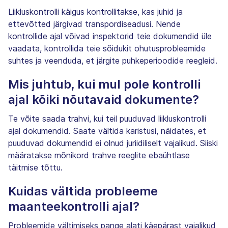
Liikluskontrolli käigus kontrollitakse, kas juhid ja
ettevõtted järgivad transpordiseadusi. Nende
kontrollide ajal võivad inspektorid teie dokumendid üle
vaadata, kontrollida teie sõidukit ohutusprobleemide
suhtes ja veenduda, et järgite puhkeperioodide reegleid.
Mis juhtub, kui mul pole kontrolli
ajal kõiki nõutavaid dokumente?
Te võite saada trahvi, kui teil puuduvad liikluskontrolli
ajal dokumendid. Saate vältida karistusi, näidates, et
puuduvad dokumendid ei olnud juriidiliselt vajalikud. Siiski
määratakse mõnikord trahve reeglite ebaühtlase
täitmise tõttu.
Kuidas vältida probleeme
maanteekontrolli ajal?
Probleemide vältimiseks pange alati käepärast vajalikud