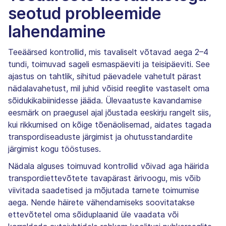
seotud probleemide
lahendamine
Teeäärsed kontrollid, mis tavaliselt võtavad aega 2–4 ​​
tundi, toimuvad sageli esmaspäeviti ja teisipäeviti. See
ajastus on tahtlik, sihitud päevadele vahetult pärast
nädalavahetust, mil juhid võisid reeglite vastaselt oma
sõidukikabiinidesse jääda. Ülevaatuste kavandamise
eesmärk on praegusel ajal jõustada eeskirju rangelt siis,
kui rikkumised on kõige tõenäolisemad, aidates tagada
transpordiseaduste järgimist ja ohutusstandardite
järgimist kogu tööstuses.
Nädala alguses toimuvad kontrollid võivad aga häirida
transpordiettevõtete tavapärast ärivoogu, mis võib
viivitada saadetised ja mõjutada tarnete toimumise
aega. Nende häirete vähendamiseks soovitatakse
ettevõtetel oma sõiduplaanid üle vaadata või