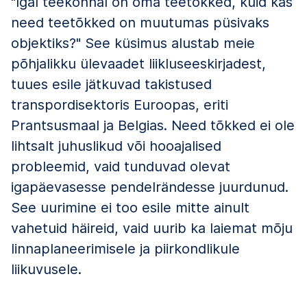
"Igal teekonnal on oma teetõkked, kuid kas
need teetõkked on muutumas püsivaks
objektiks?" See küsimus alustab meie
põhjalikku ülevaadet liikluseeskirjadest,
tuues esile jätkuvad takistused
transpordisektoris Euroopas, eriti
Prantsusmaal ja Belgias. Need tõkked ei ole
lihtsalt juhuslikud või hooajalised
probleemid, vaid tunduvad olevat
igapäevasesse pendelrändesse juurdunud.
See uurimine ei too esile mitte ainult
vahetuid häireid, vaid uurib ka laiemat mõju
linnaplaneerimisele ja piirkondlikule
liikuvusele.