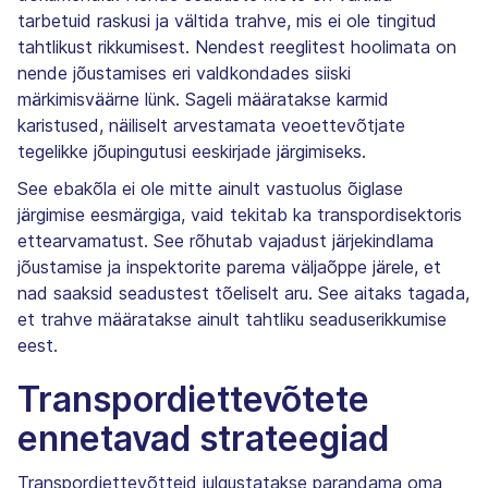
tarbetuid raskusi ja vältida trahve, mis ei ole tingitud
tahtlikust rikkumisest. Nendest reeglitest hoolimata on
nende jõustamises eri valdkondades siiski
märkimisväärne lünk. Sageli määratakse karmid
karistused, näiliselt arvestamata veoettevõtjate
tegelikke jõupingutusi eeskirjade järgimiseks.
See ebakõla ei ole mitte ainult vastuolus õiglase
järgimise eesmärgiga, vaid tekitab ka transpordisektoris
ettearvamatust. See rõhutab vajadust järjekindlama
jõustamise ja inspektorite parema väljaõppe järele, et
nad saaksid seadustest tõeliselt aru. See aitaks tagada,
et trahve määratakse ainult tahtliku seaduserikkumise
eest.
Transpordiettevõtete
ennetavad strateegiad
Transpordiettevõtteid julgustatakse parandama oma