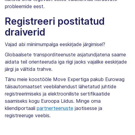
probleemide eest.
Registreeri postitatud
draiverid
Vajad abi miinimumpalga eeskirjade järgimisel?
Globaalsete transporditeenuste asjatundjatena saame
aidata teil orienteeruda iga riigi jaoks vajalike eeskirjade
järgi ja vältida trahve.
Tänu meie koostööle Move Expertiga pakub Eurowag
täisautomaatset veebilahendust lähetatud juhtide
registreerimiseks ja elektrooniliste sertifikaatide
saamiseks kogu Euroopa Liidus. Minge oma
kliendiportaali
partnerteenuste
jaotisesse ja
registreeruge veebis.