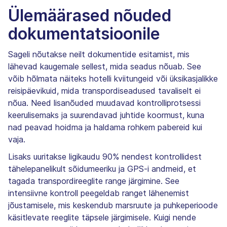
Ülemäärased nõuded
dokumentatsioonile
Sageli nõutakse neilt dokumentide esitamist, mis
lähevad kaugemale sellest, mida seadus nõuab. See
võib hõlmata näiteks hotelli kviitungeid või üksikasjalikke
reisipäevikuid, mida transpordiseadused tavaliselt ei
nõua. Need lisanõuded muudavad kontrolliprotsessi
keerulisemaks ja suurendavad juhtide koormust, kuna
nad peavad hoidma ja haldama rohkem pabereid kui
vaja.
Lisaks uuritakse ligikaudu 90% nendest kontrollidest
tähelepanelikult sõidumeeriku ja GPS-i andmeid, et
tagada transpordireeglite range järgimine. See
intensiivne kontroll peegeldab ranget lähenemist
jõustamisele, mis keskendub marsruute ja puhkeperioode
käsitlevate reeglite täpsele järgimisele. Kuigi nende