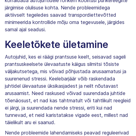
korraldada autojuhtidele rohkem koolitusi puhkereeglite
järgimise olulisuse kohta. Nende probleemidega
aktiivselt tegeledes saavad transpordiettevõtted
minimeerida kontrollide mõju oma tegevusele, järgides
samal ajal seadusi.
Keeletõkete ületamine
Autojuhid, kes ei räägi prantsuse keelt, seisavad sageli
prantsuskeelsete ülevaatuste käigus silmitsi tõsiste
väljakutsetega, mis võivad põhjustada arusaamatusi ja
suurenenud stressi. Keelebarjäär võib raskendada
juhtidel ülevaatuse üksikasjadest ja neilt nõutavast
arusaamist. Need raskused võivad suurendada juhtide
tõenäosust, et nad kas tahtmatult või tahtlikult reegleid
ei järgi, ja suurendada nende stressi, eriti kui nad
tunnevad, et neid karistatakse vigade eest, millest nad
täielikult aru ei saanud.
Nende probleemide lahendamiseks peavad reguleerivad