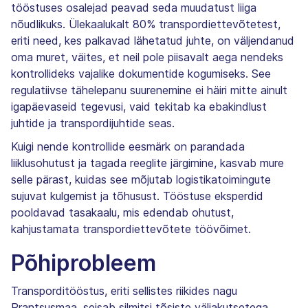
tööstuses osalejad peavad seda muudatust liiga
nõudlikuks. Ülekaalukalt 80% transpordiettevõtetest,
eriti need, kes palkavad lähetatud juhte, on väljendanud
oma muret, väites, et neil pole piisavalt aega nendeks
kontrollideks vajalike dokumentide kogumiseks. See
regulatiivse tähelepanu suurenemine ei häiri mitte ainult
igapäevaseid tegevusi, vaid tekitab ka ebakindlust
juhtide ja transpordijuhtide seas.
Kuigi nende kontrollide eesmärk on parandada
liiklusohutust ja tagada reeglite järgimine, kasvab mure
selle pärast, kuidas see mõjutab logistikatoimingute
sujuvat kulgemist ja tõhusust. Tööstuse eksperdid
pooldavad tasakaalu, mis edendab ohutust,
kahjustamata transpordiettevõtete töövõimet.
Põhiprobleem
Transporditööstus, eriti sellistes riikides nagu
Prantsusmaa, seisab silmitsi tõsiste väljakutsetega