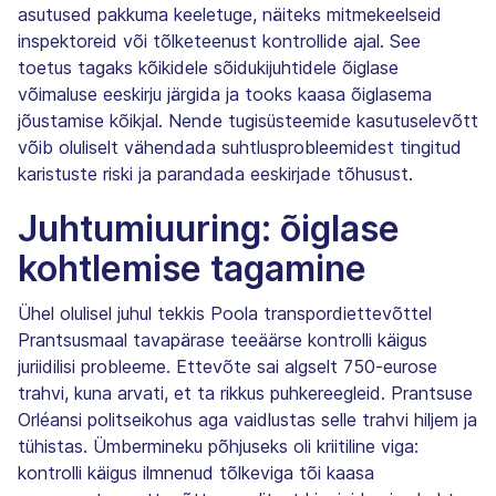
asutused pakkuma keeletuge, näiteks mitmekeelseid
inspektoreid või tõlketeenust kontrollide ajal. See
toetus tagaks kõikidele sõidukijuhtidele õiglase
võimaluse eeskirju järgida ja tooks kaasa õiglasema
jõustamise kõikjal. Nende tugisüsteemide kasutuselevõtt
võib oluliselt vähendada suhtlusprobleemidest tingitud
karistuste riski ja parandada eeskirjade tõhusust.
Juhtumiuuring: õiglase
kohtlemise tagamine
Ühel olulisel juhul tekkis Poola transpordiettevõttel
Prantsusmaal tavapärase teeäärse kontrolli käigus
juriidilisi probleeme. Ettevõte sai algselt 750-eurose
trahvi, kuna arvati, et ta rikkus puhkereegleid. Prantsuse
Orléansi politseikohus aga vaidlustas selle trahvi hiljem ja
tühistas. Ümbermineku põhjuseks oli kriitiline viga:
kontrolli käigus ilmnenud tõlkeviga tõi kaasa