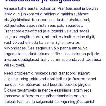
Viimase kahe aasta jooksul on Prantsusmaal ja Belgias
läbiviidud juhikontrollid näidanud märkimisväärset
ebajärjekindlust transpordiseaduste kohaldamisel,
põhjustades asjaosaliste seas palju segadust.
Transpordiettevõtted ja autojuhid vajavad sageli
selgitusi reeglite kohta, mis mitte ainult ei erine riigiti,
vaid võivad erineda ka sama riigi erinevates
piirkondades. See segadus võib panna autojuhid
kogemata seadust rikkuma, mille tulemuseks on paljude
arvates ebaõiglased trahvid, mis suurendavad tööstuse
väljakutseid.
Need probleemid raskendavad transpordi sujuvat
kulgemist ning tekitavad ebakindlust ja frustratsiooni
nendes, kes püüavad neid keerulisi eeskirju järgida.
Õigluse tagamiseks ja nende eeskirjade järgimisega
kaasneva töökoormuse vähendamiseks on vaja
läbipaistvamaid ja selgemaid eeskirju ning jõustamist.