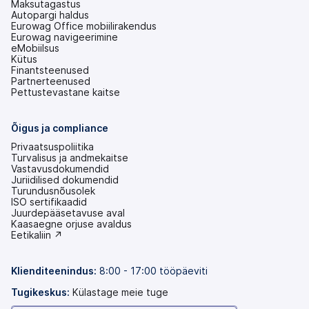
Maksutagastus
Autopargi haldus
Eurowag Office mobiilirakendus
Eurowag navigeerimine
eMobiilsus
Kütus
Finantsteenused
Partnerteenused
Pettustevastane kaitse
Õigus ja compliance
Privaatsuspoliitika
Turvalisus ja andmekaitse
Vastavusdokumendid
Juriidilised dokumendid
Turundusnõusolek
ISO sertifikaadid
Juurdepääsetavuse aval
(avaneb
Kaasaegne orjuse avaldus
uuel
(avaneb
Eetikaliin ↗
vahekaardil)
uuel
vahekaardil)
Klienditeenindus:
8:00 - 17:00 tööpäeviti
Tugikeskus:
Külastage meie tuge