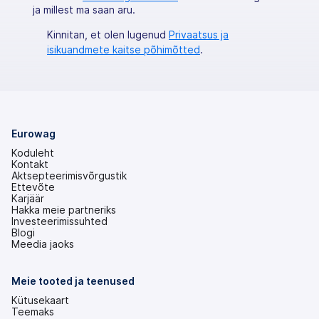
ja millest ma saan aru.
Kinnitan, et olen lugenud
Privaatsus ja
isikuandmete kaitse põhimõtted
.
Eurowag
Koduleht
Kontakt
Aktsepteerimisvõrgustik
Ettevõte
Karjäär
Hakka meie partneriks
Investeerimissuhted
(avaneb
Blogi
uuel
Meedia jaoks
vahekaardil)
Meie tooted ja teenused
Kütusekaart
Teemaks