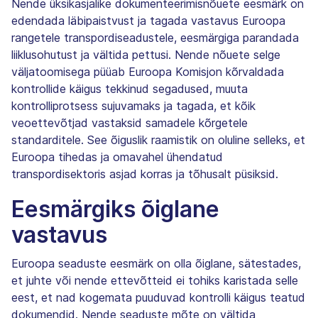
Nende üksikasjalike dokumenteerimisnõuete eesmärk on
edendada läbipaistvust ja tagada vastavus Euroopa
rangetele transpordiseadustele, eesmärgiga parandada
liiklusohutust ja vältida pettusi. Nende nõuete selge
väljatoomisega püüab Euroopa Komisjon kõrvaldada
kontrollide käigus tekkinud segadused, muuta
kontrolliprotsess sujuvamaks ja tagada, et kõik
veoettevõtjad vastaksid samadele kõrgetele
standarditele. See õiguslik raamistik on oluline selleks, et
Euroopa tihedas ja omavahel ühendatud
transpordisektoris asjad korras ja tõhusalt püsiksid.
Eesmärgiks õiglane
vastavus
Euroopa seaduste eesmärk on olla õiglane, sätestades,
et juhte või nende ettevõtteid ei tohiks karistada selle
eest, et nad kogemata puuduvad kontrolli käigus teatud
dokumendid. Nende seaduste mõte on vältida