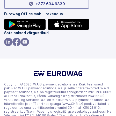
+372 634 6330
Eurowag Office mobiilirakendus
(avaneb
(avaneb
Sotsiaalsed võrgustikud
uuel
uuel
vahekaardil)
vahekaardil)
(avaneb
(avaneb
(avaneb
uuel
uuel
uuel
vahekaardil)
vahekaardil)
vahekaardil)
Copyright © 2026, W.A.G. payment solutions, a.s. Kõiki teenuseid
pakuvad W.A.G. payment solutions, a.s. ja selle tütarettevõtted. W.A.G.
payment solutions, a.s. on registreeritud äriregistris toimiku nr B 6882
all Praha linnakohtus, Tšehhi Vabariigis (registrinumber 26415623).
W.A.G. Issuing Services, a.s. on täielikult W.A.G. payment solutions, a.s.
tütarettevõte ja on Tšehhi keskpanga (www.CNB.cz) poolt volitatud ja
reguleeritud oma identifitseerimisnumbri (ID nr.) all: 050 21 910,
registreeritud Tšehhi Vabariigis registrijärgse asukohaga aadressil Na
Vítězné pláni 1719/4 140 00 Praha 4 Tšehhi Vabariik. Kõik õigused