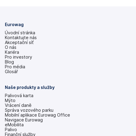
Eurowag
Úvodní stránka
Kontaktujte nás
Akceptační síť
O nás
Kariéra
Pro investory
(se
Blog
v
Pro média
nových
Glosář
záložkách)
Naše produkty a služby
Palivová karta
Mýto
Vrácení daně
Správa vozového parku
Mobilní aplikace Eurowag Office
Navigace Eurowag
eMobilita
Palivo
Finanční služby