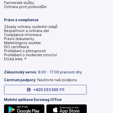
Partnerské služby
Ochrana proti podvodům
Právo a compliance
Zásady ochrany osobních údajů
Bezpečnost a ochrana dat
Compliance informace
Právní dokumenty
Marketingový souhlas
ISO certifikace
Prohlášení o přístupnosti
(se
Prohlášení o moderním otroctví
v
(se
Etická linka ↗
nových
v
záložkách)
nových
záložkách)
Zákaznický servis:
8:00 - 17:00 pracovní dny
Centrum podpory:
Navštivte naši podporu
+420 233 555 111
Mobilní aplikace Eurowag Office