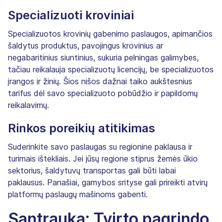
Specializuoti kroviniai
Specializuotos krovinių gabenimo paslaugos, apimančios
šaldytus produktus, pavojingus krovinius ar
negabaritinius siuntinius, sukuria pelningas galimybes,
tačiau reikalauja specializuotų licencijų, be specializuotos
įrangos ir žinių. Šios nišos dažnai taiko aukštesnius
tarifus dėl savo specializuoto pobūdžio ir papildomų
reikalavimų.
Rinkos poreikių atitikimas
Suderinkite savo paslaugas su regionine paklausa ir
turimais ištekliais. Jei jūsų regione stiprus žemės ūkio
sektorius, šaldytuvų transportas gali būti labai
paklausus. Panašiai, gamybos srityse gali prireikti atvirų
platformų paslaugų mašinoms gabenti.
Santrauka: Tvirto pagrindo