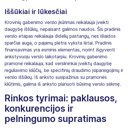
Iššūkiai ir lūkesčiai
Krovinių gabenimo verslo įkūrimas reikalauja įveikti
daugybę iššūkių, nepaisant galimos naudos. Šis pradinis
verslo etapas reikalauja didelių pastangų, nes išlaidos
sparčiai auga, o pajamų plėtra vyksta lėtai. Pradinis
finansavimas yra esminis elementas, norint išgyventi
ankstyvuoju verslo laikotarpiu. Krovinių gabenimo
pramonė reikalauja, kad verslininkai įveiktų daugybę
reguliavimo kliūčių, be specifinių draudimo įsipareigojimų ir
verslo iššūkių. Iš anksto susipažinus su pramonės
kliūtimis, galima iš anksto planuoti būsimą verslo sėkmę.
Rinkos tyrimai: paklausos,
konkurencijos ir
pelningumo supratimas