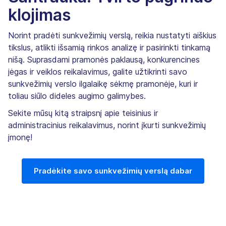
klojimas
Norint pradėti sunkvežimių verslą, reikia nustatyti aiškius
tikslus, atlikti išsamią rinkos analizę ir pasirinkti tinkamą
nišą. Suprasdami pramonės paklausą, konkurencines
jėgas ir veiklos reikalavimus, galite užtikrinti savo
sunkvežimių verslo ilgalaikę sėkmę pramonėje, kuri ir
toliau siūlo dideles augimo galimybes.
Sekite mūsų kitą straipsnį apie teisinius ir
administracinius reikalavimus, norint įkurti sunkvežimių
įmonę!
Pradėkite savo sunkvežimių verslą dabar