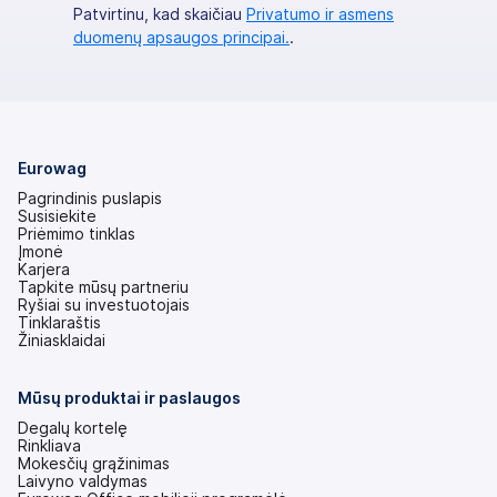
Patvirtinu, kad skaičiau
Privatumo ir asmens
duomenų apsaugos principai.
.
Eurowag
Pagrindinis puslapis
Susisiekite
Priėmimo tinklas
Įmonė
Karjera
Tapkite mūsų partneriu
Ryšiai su investuotojais
(atsidaro
Tinklaraštis
naujame
Žiniasklaidai
skirtuke)
Mūsų produktai ir paslaugos
Degalų kortelę
Rinkliava
Mokesčių grąžinimas
Laivyno valdymas