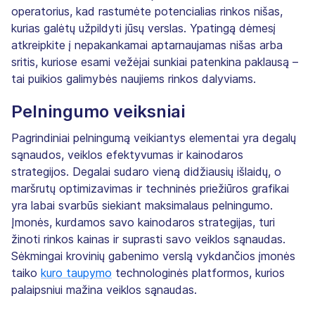
operatorius, kad rastumėte potencialias rinkos nišas,
kurias galėtų užpildyti jūsų verslas. Ypatingą dėmesį
atkreipkite į nepakankamai aptarnaujamas nišas arba
sritis, kuriose esami vežėjai sunkiai patenkina paklausą –
tai puikios galimybės naujiems rinkos dalyviams.
Pelningumo veiksniai
Pagrindiniai pelningumą veikiantys elementai yra degalų
sąnaudos, veiklos efektyvumas ir kainodaros
strategijos. Degalai sudaro vieną didžiausių išlaidų, o
maršrutų optimizavimas ir techninės priežiūros grafikai
yra labai svarbūs siekiant maksimalaus pelningumo.
Įmonės, kurdamos savo kainodaros strategijas, turi
žinoti rinkos kainas ir suprasti savo veiklos sąnaudas.
Sėkmingai krovinių gabenimo verslą vykdančios įmonės
taiko
kuro taupymo
technologinės platformos, kurios
palaipsniui mažina veiklos sąnaudas.