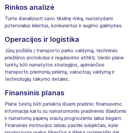
Rinkos analizė
Turite išanalizuoti savo tikslinę rinką, nustatydami
potencialius klientus, konkurentus ir augimo galimybes.
Operacijos ir logistika
Jūsų požiūris į transporto parko valdymą, techninės
priežiūros protokolus ir reguliavimo atitiktį. Verslo plane
turėtų būti numatytos strategijos, apimančios
transporto priemonių pirkimą, vairuotojų valdymą ir
technologijų taikymo detales.
Finansinis planas
Plane turėtų būti pateikta išsami pradinio finansavimo
informacija kartu su numatomomis pradinėmis išlaidomis
ir numatomų pajamų srautų prognozėmis laikui bėgant.
Finansinės institucijos labiau pasitiki subjektais, kurie
prognozuoja realius lūkesčius ir išlieka optimistiški dėl