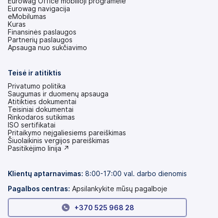
Eurowag Office mobilioji programėlė
Eurowag navigacija
eMobilumas
Kuras
Finansinės paslaugos
Partnerių paslaugos
Apsauga nuo sukčiavimo
Teisė ir atitiktis
Privatumo politika
Saugumas ir duomenų apsauga
Atitikties dokumentai
Teisiniai dokumentai
Rinkodaros sutikimas
ISO sertifikatai
Pritaikymo neįgaliesiems pareiškimas
(atsidaro
Šiuolaikinis vergijos pareiškimas
naujame
(atsidaro
Pasitikėjimo linija ↗
skirtuke)
naujame
skirtuke)
Klientų aptarnavimas:
8:00-17:00 val. darbo dienomis
Pagalbos centras:
Apsilankykite mūsų pagalboje
+370 525 968 28