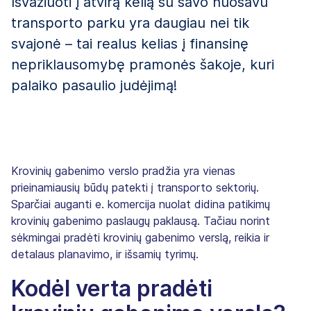
Išvažiuoti į atvirą kelią su savo nuosavu
transporto parku yra daugiau nei tik
svajonė – tai realus kelias į finansinę
nepriklausomybę pramonės šakoje, kuri
palaiko pasaulio judėjimą!
Krovinių gabenimo verslo pradžia yra vienas
prieinamiausių būdų patekti į transporto sektorių.
Sparčiai auganti e. komercija nuolat didina patikimų
krovinių gabenimo paslaugų paklausą. Tačiau norint
sėkmingai pradėti krovinių gabenimo verslą, reikia ir
detalaus planavimo, ir išsamių tyrimų.
Kodėl verta pradėti