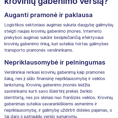
krovinių gabenimo verslą?
Auganti pramonė ir paklausa
Logistikos sektoriaus augimas sukuria daugybę galimybių
steigti naujas krovinių gabenimo įmones. Interneto
prekybos augimas sukūrė besiplečiančią efektyvaus
krovinių gabenimo rinką, kuri suteikia tvirtas galimybes
transporto pramonės verslininkams.
Nepriklausomybė ir pelningumas
Verslininkai renkasi krovinių gabenimą kaip pramonės
šaką, nes ji siūlo finansinę nepriklausomybę ir veiklos
lankstumą. Krovinių gabenimo įmonės leidžia
savininkams kurti savo išskirtinį prekės ženklo
identitetą, nes jos skiriasi nuo franšizės veiklos. Krovinių
gabenimas suteikia savarankiškiems asmenims ir
nepriklausomybę, ir galimybę uždirbti dideles pajamas, o
tai daro jį patraukliu verslo sumanymu.