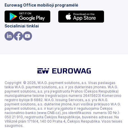
Eurowag Office mobilioji programėlė
(atsidaro
(atsidaro
Socialiniai tinklai
naujame
naujame
skirtuke)
skirtuke)
(atsidaro
(atsidaro
(atsidaro
naujame
naujame
naujame
skirtuke)
skirtuke)
skirtuke)
Copyright © 2026, W.A.G. payment solutions, a.s. Visas paslaugas
teikia W.A.G. payment solutions, a.s. ir jos dukterinės įmonės. W.A.G.
payment solutions, a.s. yra įregistruota Prahos (Čekijos Respublika)
municipaliniame teisme (registracijos numeris 26415623) Komercinio
registro byloje B 6882. W.A.G. Issuing Services, a.s. yra W.A.G.
payment solutions, a.s. dukterinė įmonė, kuri visiškai priklauso W.A.G.
payment solutions, a.s. ir kuri yra įgaliota ir reguliuojama Čekijos
nacionalinio banko (www.CNB.cz), jos identifikacinis numeris (ID Nr.):
050 21 910, registruota Čekijos Respublikoje, buveinės adresas: Na
Vítězné pláni 1719/4, 140 00 Praha 4, Čekijos Respublika. Visos teisės
saugomos.