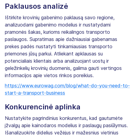
Paklausos analizė
Ištirkite krovinių gabenimo paklausą savo regione,
analizuodami gabenimo modelius ir nustatydami
pramonės šakas, kurioms reikalingos transporto
paslaugos. Supratimas apie dažniausiai gabenamas
prekes padės nustatyti tinkamiausias transporto
priemones jūsų parkui. Atliekant apklausas su
potencialiais klientais arba analizuojant uostų ir
geležinkelių krovinių duomenis, galima gauti vertingos
informacijos apie vietos rinkos poreikius.
https://www.eurowag.com/blog/what-do-you-need-to-
start-a-transport-business
Konkurencinė aplinka
Nustatykite pagrindinius konkurentus, kad gautumėte
įžvalgų apie kainodaros modelius ir paslaugų pasiūlymus.
Išanalizuokite didelius vežėjus ir mažesnius vietinius