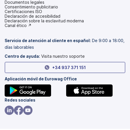
Documentos legales
Consentimiento publicitario
Certificaciones ISO
Declaración de accesibilidad
(se
Declaración sobre la esclavitud moderna
abre
(se
Canal ético ↗
en
abre
una
en
pestaña
una
Servicio de atención al cliente en español:
De 9:00 a 18:00,
nueva)
pestaña
días laborables
nueva)
Centro de ayuda:
Visita nuestro soporte
+34 937 371 151
Aplicación móvil de Eurowag Office
(se
(se
Redes sociales
abre
abre
en
en
(se
(se
(se
una
una
abre
abre
abre
pestaña
pestaña