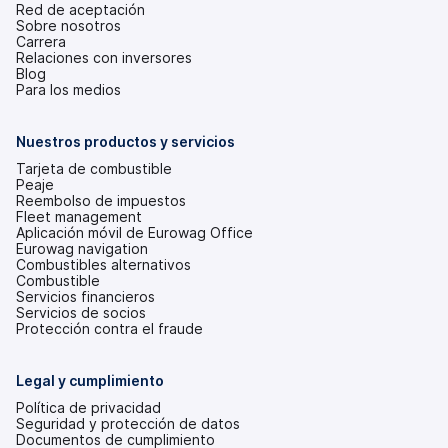
Red de aceptación
Sobre nosotros
Carrera
Relaciones con inversores
(se
Blog
abre
Para los medios
en
una
pestaña
Nuestros productos y servicios
nueva)
Tarjeta de combustible
Peaje
Reembolso de impuestos
Fleet management
Aplicación móvil de Eurowag Office
Eurowag navigation
Combustibles alternativos
Combustible
Servicios financieros
Servicios de socios
Protección contra el fraude
Legal y cumplimiento
Política de privacidad
Seguridad y protección de datos
Documentos de cumplimiento