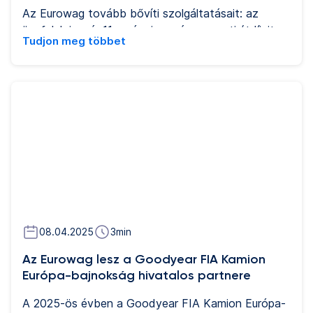
Az Eurowag tovább bővíti szolgáltatásait: az
ügyfelek immár 11 európai ország nemzeti útdíjait
Tudjon meg többet
fizethetik az EETS-rendszeren keresztül, egyetlen
fedélzeti egység segítségével, utólagos fizetési
módban. Az EVA útdíjfizető egység lefedettsége
május folyamán tovább növekszik, amikor Bulgária
és Svájc is csatlakozik a támogatott országok
köréhez.
08.04.2025
3
min
Az Eurowag lesz a Goodyear FIA Kamion
Európa-bajnokság hivatalos partnere
A 2025-ös évben a Goodyear FIA Kamion Európa-