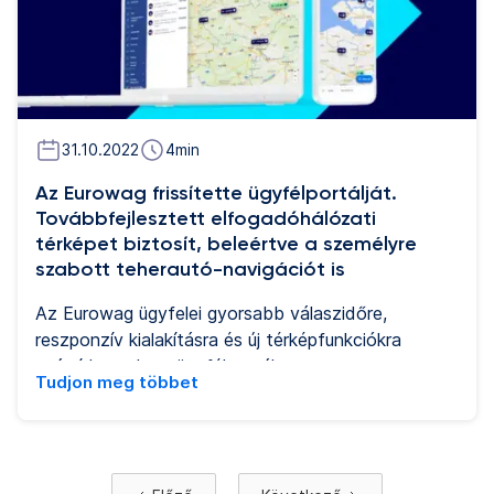
31.10.2022
4
min
Az Eurowag frissítette ügyfélportálját.
Továbbfejlesztett elfogadóhálózati
térképet biztosít, beleértve a személyre
szabott teherautó-navigációt is
Az Eurowag ügyfelei gyorsabb válaszidőre,
reszponzív kialakításra és új térképfunkciókra
számíthatnak az ügyfélportálon.
Tudjon meg többet