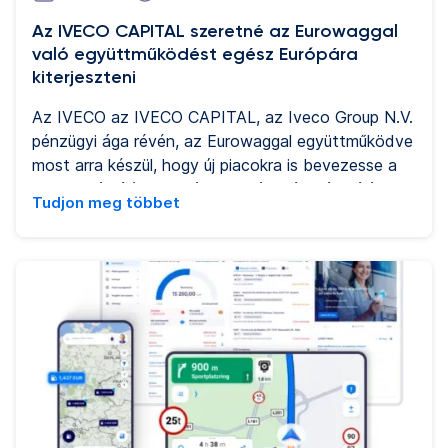
Az IVECO CAPITAL szeretné az Eurowaggal
való együttműködést egész Európára
kiterjeszteni
Az IVECO az IVECO CAPITAL, az Iveco Group N.V.
pénzügyi ága révén, az Eurowaggal együttműködve
most arra készül, hogy új piacokra is bevezesse a
közös márkájú mobilitási szolgáltatási kártyáját,
Tudjon meg többet
melynek célja a flottatulajdonosok számára
Európa-szerte nyújtott közúti szolgáltatások
javítása egy stratégiai kezdeményezés keretében.
Olaszországban és Spanyolországban már szilárd
lábakon áll, a jelenlegi terjeszkedés a negyedik
negyedévben Franciaországgal és Németországgal
kezdődik, és 2025-ben további kulcsfontosságú
piacokra is kiterjed.