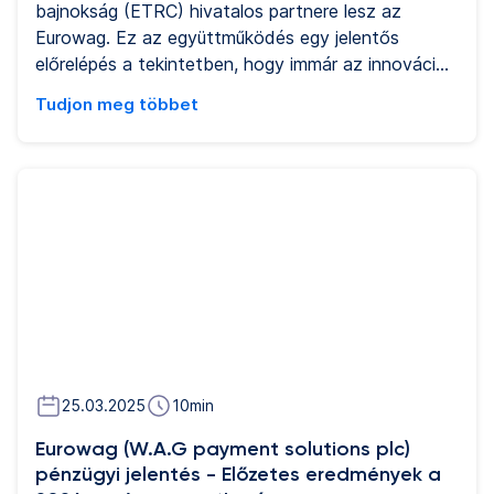
bajnokság (ETRC) hivatalos partnere lesz az
Eurowag. Ez az együttműködés egy jelentős
előrelépés a tekintetben, hogy immár az innováció
mellett a fenntarthatósági szempontok is szerepet
Tudjon meg többet
kapnak az teherautóversenyzés világában, és
egyúttal kifejezi a felek elköteleződését is a
szállítmányozási ágazatban a hatékonyság és a
teljesítménynövelés iránt.
25.03.2025
10
min
Eurowag (W.A.G payment solutions plc)
pénzügyi jelentés - Előzetes eredmények a