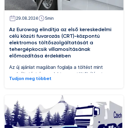
29.08.2024
5
min
Az Eurowag elindítja az első kereskedelmi
célú közúti fuvarozás (CRT)-központú
elektromos töltőszolgáltatását a
tehergépkocsik villamosításának
előmozdítása érdekében
Az új ajánlat magában foglalja a töltést mint
szolgáltatást és az elektromos töltőhálózat
Tudjon meg többet
fejlesztését – lehetővé téve a hozzáférést az
összes jelentős töltőpont-üzemeltetőhöz (CPO)
Európa-szerte. Az Eurowag kifejezetten a
kereskedelmi közúti közlekedési ágazat számára
kifejlesztett adatvezérelt szolgáltatása felgyorsítja
a nagy teherbírású elektromos járművek okos
elterjedését, és hozzájárul a CO2-kibocsátás