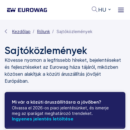
HU
Kezdőlap
Rólunk
Sajtóközlemények
Sajtóközlemények
Kövesse nyomon a legfrissebb híreket, bejelentéseket
és fejlesztéseket az Eurowag háza tájáról, miközben
közösen alakítjuk a közúti áruszállítás jövőjét
Európában.
Mi vár a közúti áruszállításra a jövőben?
Olvassa el 2026-os piaci jelentésünket, és ismerje
meg az iparágat meghatározó trendeket.
Ingyenes jelentés letöltése