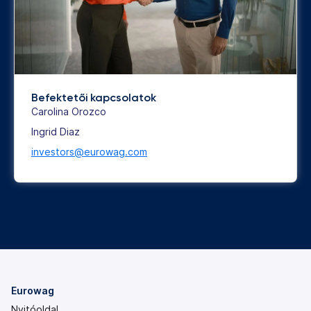
Befektetői kapcsolatok
Carolina Orozco
Ingrid Diaz
investors@eurowag.com
Eurowag
Nyitóoldal