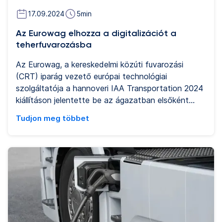
17.09.2024
5
min
Az Eurowag elhozza a digitalizációt a
teherfuvarozásba
Az Eurowag, a kereskedelmi közúti fuvarozási
(CRT) iparág vezető európai technológiai
szolgáltatója a hannoveri IAA Transportation 2024
kiállításon jelentette be az ágazatban elsőként
megvalósuló digitális platformjának fokozatos
Tudjon meg többet
bevezetését.