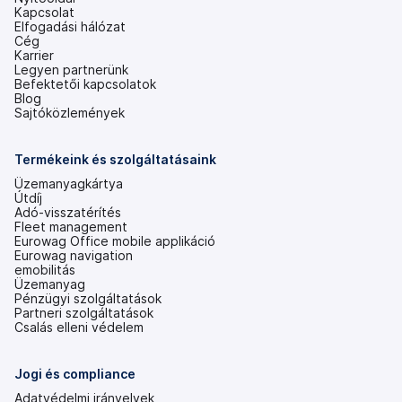
Kapcsolat
Elfogadási hálózat
Cég
Karrier
Legyen partnerünk
Befektetői kapcsolatok
(új
Blog
lapon
Sajtóközlemények
nyílik
meg)
Termékeink és szolgáltatásaink
Üzemanyagkártya
Útdíj
Adó-visszatérítés
Fleet management
Eurowag Office mobile applikáció
Eurowag navigation
emobilitás
Üzemanyag
Pénzügyi szolgáltatások
Partneri szolgáltatások
Csalás elleni védelem
Jogi és compliance
Adatvédelmi irányelvek