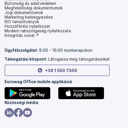
Biztonság és adatvédelem
Megfelelőségi dokumentumok
Jogi dokumentumok
Marketing beleegyezése
ISO tanúsítványok
Hozzáférési nyilatkozat
(új
Modern rabszolgaság nyilatkozata
lapon
(új
Integritás vonal ↗
nyílik
lapon
meg)
nyílik
meg)
Ügyfélszolgálat:
8:00 - 16:00 munkanapokon
Támogatási központ:
Látogassa meg támogatásunkat
+36 1 550 7300
Eurowag Office mobile applikáció
(új
(új
Közösségi média
lapon
lapon
nyílik
nyílik
(új
(új
(új
meg)
meg)
lapon
lapon
lapon