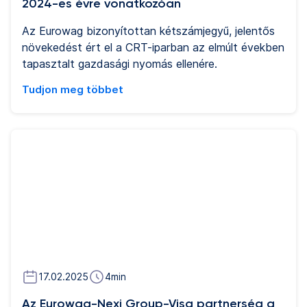
2024-es évre vonatkozóan
Az Eurowag bizonyítottan kétszámjegyű, jelentős
növekedést ért el a CRT-iparban az elmúlt években
tapasztalt gazdasági nyomás ellenére.
Tudjon meg többet
17.02.2025
4
min
Az Eurowag-Nexi Group-Visa partnerség a