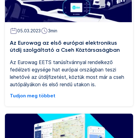
csökkentéséhez. Az Eurowag új megközelítése a
zéró kibocsátású megoldásokat és az összes
alapvető CRT-szolgáltatást egy „One-Stop-Shop”-
ban egyesíti a nemzetközi közúti fuvarozó
vállalatok számára.
05.03.2023
3
min
Az Eurowag az első európai elektronikus
útdíj szolgáltató a Cseh Köztársaságban
Az Eurowag EETS tanúsítvánnyal rendelkező
fedélzeti egysége hat európai országban teszi
lehetővé az útdíjfizetést, köztük most már a cseh
autópályákon és első rendű utakon is.
Tudjon meg többet