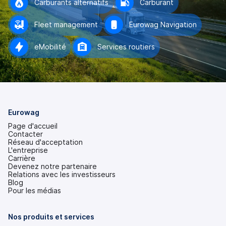
Carburants alternatifs
Carburant
Fleet management
Eurowag Navigation
eMobilité
Services routiers
Eurowag
Page d'accueil
Contacter
Réseau d'acceptation
L'entreprise
Carrière
Devenez notre partenaire
Relations avec les investisseurs
(s'ouvre
Blog
dans
Pour les médias
un
nouvel
onglet)
Nos produits et services