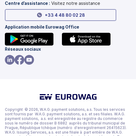
Centre d’assistance :
Visitez notre assistance
+33 4 48 80 02 28
Application mobile Eurowag Office
(s'ouvre
(s'ouvre
Réseaux sociaux
dans
dans
un
un
(s'ouvre
(s'ouvre
(s'ouvre
nouvel
nouvel
dans
dans
dans
onglet)
onglet)
un
un
un
nouvel
nouvel
nouvel
onglet)
onglet)
onglet)
Copyright © 2026, W.A.G. payment solutions, a.s. Tous les services
sont fournis par W.A.G. payment solutions, a.s. et ses filiales. W.A.G.
payment solutions, a.s. est enregistrée au registre du commerce
sous le numéro de dossier B 6882 auprès du tribunal municipal de
Prague, République tchèque (numéro d'enregistrement 26415623).
W.A.G. Issuing Services, a.s. est une filiale à part entière de W.A.G.