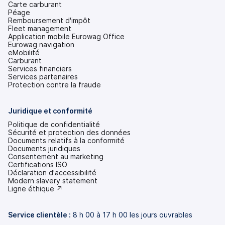
Carte carburant
Péage
Remboursement d'impôt
Fleet management
Application mobile Eurowag Office
Eurowag navigation
eMobilité
Carburant
Services financiers
Services partenaires
Protection contre la fraude
Juridique et conformité
Politique de confidentialité
Sécurité et protection des données
Documents relatifs à la conformité
Documents juridiques
Consentement au marketing
Certifications ISO
Déclaration d'accessibilité
(s'ouvre
Modern slavery statement
dans
(s'ouvre
Ligne éthique ↗
un
dans
nouvel
un
onglet)
nouvel
Service clientèle :
8 h 00 à 17 h 00 les jours ouvrables
onglet)