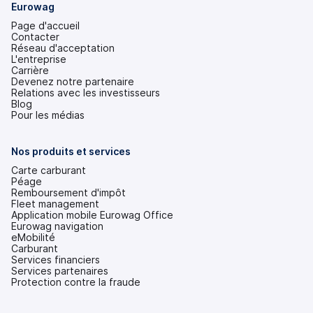
Eurowag
Page d'accueil
Contacter
Réseau d'acceptation
L'entreprise
Carrière
Devenez notre partenaire
Relations avec les investisseurs
(s'ouvre
Blog
dans
Pour les médias
un
nouvel
onglet)
Nos produits et services
Carte carburant
Péage
Remboursement d'impôt
Fleet management
Application mobile Eurowag Office
Eurowag navigation
eMobilité
Carburant
Services financiers
Services partenaires
Protection contre la fraude