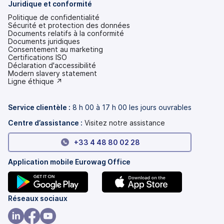
Juridique et conformité
Politique de confidentialité
Sécurité et protection des données
Documents relatifs à la conformité
Documents juridiques
Consentement au marketing
Certifications ISO
Déclaration d'accessibilité
(s'ouvre
Modern slavery statement
dans
(s'ouvre
Ligne éthique ↗
un
dans
nouvel
un
onglet)
nouvel
Service clientèle :
8 h 00 à 17 h 00 les jours ouvrables
onglet)
Centre d’assistance :
Visitez notre assistance
+33 4 48 80 02 28
Application mobile Eurowag Office
(s'ouvre
(s'ouvre
Réseaux sociaux
dans
dans
un
un