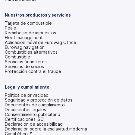
en
una
pestaña
Nuestros productos y servicios
nueva)
Tarjeta de combustible
Peaje
Reembolso de impuestos
Fleet management
Aplicación móvil de Eurowag Office
Eurowag navigation
Combustibles alternativos
Combustible
Servicios financieros
Servicios de socios
Protección contra el fraude
Legal y cumplimiento
Política de privacidad
Seguridad y protección de datos
Documentos de cumplimiento
Documentos legales
Consentimiento publicitario
Certificaciones ISO
Declaración de accesibilidad
(se
Declaración sobre la esclavitud moderna
abre
(se
Canal ético ↗