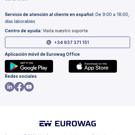
en
abre
una
en
pestaña
una
Servicio de atención al cliente en español:
De 9:00 a 18:00,
nueva)
pestaña
días laborables
nueva)
Centro de ayuda:
Visita nuestro soporte
+34 937 371 151
Aplicación móvil de Eurowag Office
(se
(se
Redes sociales
abre
abre
en
en
(se
(se
(se
una
una
abre
abre
abre
pestaña
pestaña
en
en
en
nueva)
nueva)
una
una
una
pestaña
pestaña
pestaña
nueva)
nueva)
nueva)